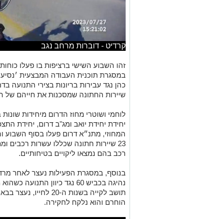
קרדיט - דוברות מרחב נגב
זהו השבוע השישי ברציפות בו פעלו כוחו
במסגרת תוכנית העבודה המבצעית ׳נסיעה
כהן נגד עבירות בריונות בצירי התנועה בד
שיירות החתונה שמסכנות את חייהם של הנ
לוחמי ושוטרי מחוז הדרום מיחידות שונות 
יחידת יחידת יואב ומג"ב דרום, יחידת הת
המחוזי, מתנ״א דרום פעלו בסוף השבוע והב
רכב בהם נמצאו ליקויים בטיחותיים.
בנוסף, במסגרת הפעילות נעצר לאחר מרדף
נהיגה בכביש 60 נגד כיוון התנו
תושב לקייה בשנות ה-20 ל
הוחרם והוא נלקח לחקירה.