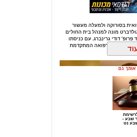
אית בסורוקה ולמעלה מעשור
גולדברט מונה למנהל בית החולים
פרופ' דודי גרינברג. עם כניסתו
דה בנגב יזכו לרפואה המתקדמת
וד
ן אותך גם
רשימת
ר שבע -
בע נט