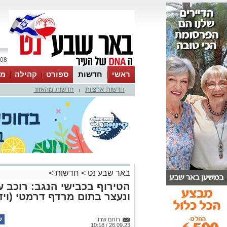
08 אוגוסט 2026 / 07:36
ראשי
חדשות
ספורט
קהילה
מג
חדשות ארציות
חדשות מהאזור
עסקים
טיפים והמלצות
|
באר שבע נט
>
חדשות
>
הטירוף בכבישי הנגב: רוכב ע
ונעצר בתום מרדף דרמטי (ויד
רותם שרון
26.09.23 / 10:18