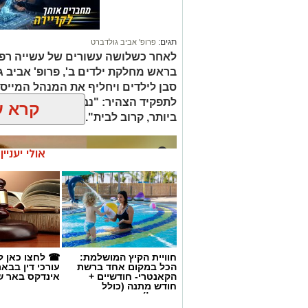
תגים:
פרופ' אביב גולדברט
לאחר כשלושה עשורים של עשייה רפו
בראש מחלקת ילדים ב', פרופ' אביב 
סבן לילדים ויחליף את המנהל המייסד 
לתפקיד הצהיר: "נבטיח שכל ילד ויל
קרא ע
ביותר, קרוב לבית".
אולי יעניי
חוויית הקיץ המושלמת:
☎ לחצו כאן ל
הכל במקום אחד ברשת
עורכי דין בבא
הקאנטרי- חודשיים +
אינדקס באר ש
חודש מתנה (כולל
החגים!)