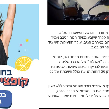
ת מחוז הדרום של המשטרה ומג״ב
 קלה׳ שקבע מפקד המחוז ניצב אמיר
רום במרחב הנגב, עיקר הפעילות היא נגד
הגים בנגב.
ביניהן שוטרי תחנות מרחב נגב, לוחמי
צפיות ״מגדלור״ של מרכז השליטה
יאו לבדיקה וביצוע פעולות אכיפה נגד
23 שיירות חתונה שכללו עשרות רכבים ומתן 26 דוחות תנועה כולל השבתה של כלי
 משטרתי רוכב אופנוע שנסע ללא רשיון
עה כשהוא מסכן את חיי משתמשי הדרך. הנהג,
חייו, נעצר בבאר שבע על ידי לוחמי יחידת יואב, האופנוע