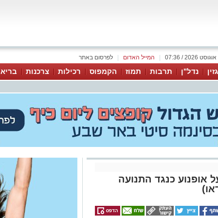
|
המייל האדום
|
לפרסום באתר
זין
נדל"ן
תרבות
תמוז
הקמפוס
רכילות
צרכנות
בריאו
ל אופנוע כנגד התנועה
או)