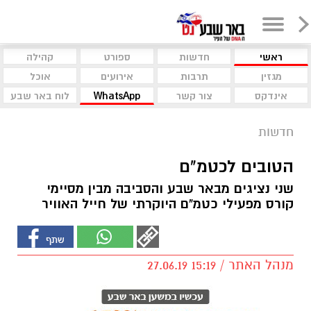
ראשי
חדשות
ספורט
קהילה
מגזין
תרבות
אירועים
אוכל
אינדקס
צור קשר
WhatsApp
לוח באר שבע
חדשות
הטובים לכטמ"ם
שני נציגים מבאר שבע והסביבה מבין מסיימי
קורס מפעילי כטמ"ם היוקרתי של חייל האוויר
מנהל האתר / 15:19 27.06.19
היום הסתיים קורס מפעיל כטמ"ם ה-33. הכטמ"ם -