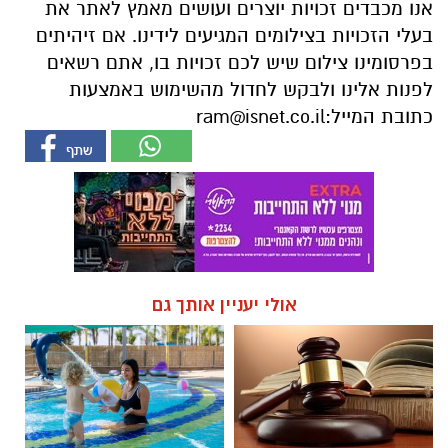
כתובת המייל:
ram@isnet.co.il
אולי יעניין אותך גם
☎ לחצו כאן לרשימת עורכי דין
חוויית הקיץ המושלמת: הכל
בבאר שבע - אינדקס באר שבע
במקום אחד ברשת הקאנטרי-
נט
חודשיים + חודש מתנה (כולל
החגים!)