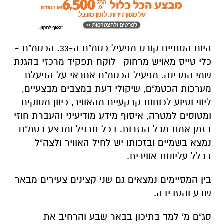
כלי טייס מאויש מרחוק- לוקח תפקיד מרכזי בהגנת
שמי המדינה. מפעיל הכטמ"ם אחראי על הפעלת
מערכות הכטמ"ם, שיקולי דעת במצבים מבצעיים,
ליווי וסיוע לכוחות קרקעיים מהאוויר, כיוון מסוקים
ומטוסים למטרה, איסוף מידע מודיעיני והעברת חוזי
בזמן אמת מכל הגזרות. בכל תרגיל ומבצע כטמ"ם
נמצא בשמיים ובזכותו יש לחיל האוויר ולצה"ל
בכלל עליונות אווירית.
בין המסיימים נמצאים גם שני קצינים צעירים מבאר
שבע והסביבה.
סג"ם מ' למד בתיכון בבאר שבע והרחיב את
המקצועות ביולוגיה וכימיה והיה בתנועת הנוער
ה"מש"צים". מ' אוהב לנגן בגיטרה ולטייל. נוסף על
כך, אחד מחלומותיו הוא לעשות את שביל ישראל.
מ' החליט לצאת לקורס מפעיל בגלל שראה שזה