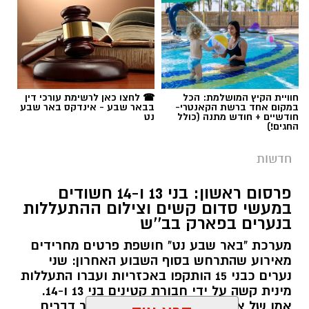
תגים:
משטרה
חוויית הקיץ המושלמת: הכל
☎ לחצו כאן לרשימת עורכי דין
במקום אחד ברשת הקאנטרי-
בבאר שבע - אינדקס באר שבע
חודשיים + חודש מתנה (כולל
נט
החגים!)
חדשות
פרסום ראשון: בני 13 ו-14 חשודים
במעשי סדום קשים וצילום ההתעללות
בנערים בפארק בב''ש
מערכת "באר שבע נט" חושפת פרטים מחרידים
מאירוע שהתרחש בסוף השבוע האחרון: שני
נערים כבני 15 הותקפו באכזריות ועברו התעללות
קרדיט: משטרת ישראל
מינית קשה על ידי חבורת קטינים בני 13 ו-14.
אמו של אחד הקורבנות: "הבן שלי עבר דברים
קרא עוד
שוטרי המחוז הדרומי ולוחמי המשמר הלאומי של
מזעזעים, אנחנו מרוסקים והוא מסרב לחזור
מג"ב ממשיכים להנחית מכות על תשתיות
הביתה". תוך ימים ספורים: צפוי כתב אישום נגד
אולי יעניין אותך גם
התוקפים.
הפשיעה בנגב, עם שתי תפיסות משמעותיות
ביממות האחרונות. במסגרת פעילות סמויה