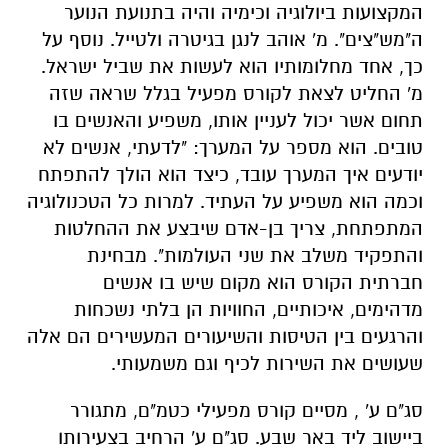
תחום אשר יכול לעניין אותו, משפיע והאנשים בו
טובים. הוא מספר על המערך: "לדעתי, אנשים לא
יודעים איך המערך עובד, כיצד הוא הולך להתפתח
וכמה הוא משפיע על העתיד. למרות כל הטכנולוגיה
המתפתחת, צריך בן-אדם שיבצע את ההחלטות
והתפקיד משלב את שני העולמות". מבחינת
חברתית הקורס הוא מקום שיש בו אנשים
מדהימים, איכותיים, החוויות הן בלתי נשכחות
והרגעים בין הטיסות והשיעורים המעשירים הם אלה
שעושים את השירות לכיף וגם משמעותי.
סג"ם ע' , מסיים קורס מפעילי כטמ"ם, מתגורר
ביישוב ליד באר שבע. סג"ם ע' הרחיב בצעירותו
מגמות פיזיקה, מדעי המחשב וסייבר ולקח חלק
בפרויקט "מגשימים" בסייבר. ע' החליט לצאת
לקורס מפעיל כטמ"ם מכיוון שהתפקיד הינו מעניין
ומשלב את עולם הטכנולוגיה האווירי: "התייעצתי