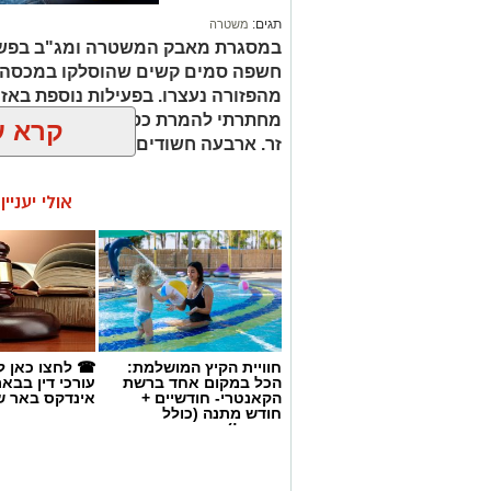
תגים:
משטרה
במסגרת מאבק המשטרה ומג"ב בפשי
חשפה סמים קשים שהוסלקו במכסה מנ
מהפזורה נעצרו. בפעילות נוספת באז
מחתרתי להמרת כספים שנוהל מתוך ר
קרא ע
זר. ארבעה חשודים נעצרו בסך הכל.
אולי יעניי
חוויית הקיץ המושלמת:
☎ לחצו כאן ל
הכל במקום אחד ברשת
עורכי דין בבא
הקאנטרי- חודשיים +
אינדקס באר ש
חודש מתנה (כולל
החגים!)