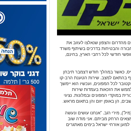
 מהדרום והצפון שנאלצו לעזוב את
ורה והבטיחות בדרכים בשיתוף משרד
פשי חודשי לכל רחבי הארץ, בחינם,
 610 ש"ח לכל כרטיס, כאשר במהלך חודש דצמבר תיבחן
 בהתאם למצב. שירות הטענת הרב-קו
מתאריך ה- 23 לחודש אוקטובר לכל המפונים, ועכשיו הוא יימשך
לממש את הזכאות בעמדות שירות
ית במוקדי המפונים ובמלונות. נציגי
ים, הן באופן יזום והן בתאום מראש.
'), מירי רגב. "אנחנו עושים ונעשה
צאים הרחק מביתם. אני מודה שוב
למען אזרחי ישראל בימים מאתגרים