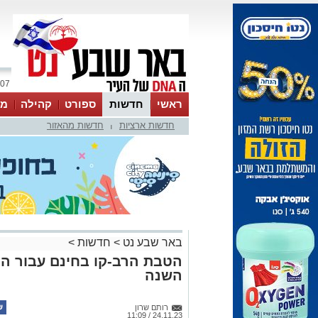
07 אוגוסט 2026 / 00:00
ראשי
חדשות
ספורט
קהילה
מג
חדשות ארציות
חדשות מהאזור
עסקים
טיפים והמלצות
|
באר שבע נט
>
חדשות
>
הטבת הרב-קו בחינם עבור המ
השנה
רותם שרון
24.11.23 / 11:09