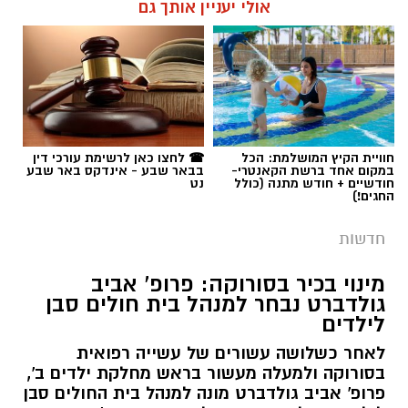
אולי יעניין אותך גם
חוויית הקיץ המושלמת: הכל
☎ לחצו כאן לרשימת עורכי דין
במקום אחד ברשת הקאנטרי-
בבאר שבע - אינדקס באר שבע
חודשיים + חודש מתנה (כולל
נט
החגים!)
חדשות
מינוי בכיר בסורוקה: פרופ' אביב
גולדברט נבחר למנהל בית חולים סבן
לילדים
לאחר כשלושה עשורים של עשייה רפואית
בסורוקה ולמעלה מעשור בראש מחלקת ילדים ב',
פרופ' אביב גולדברט מונה למנהל בית החולים סבן