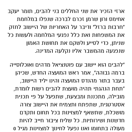
ארזי הזכיר את שני החללים בני להבים, תומר יעקב
אחימס ורון שרמן זכרם לברכה שנפלו במלחמת
"חרבות ברזל" ודיבר על האחריות של היישוב לחזק
את המשפחות ואת כלל נפגעי המלחמה ולעשות כל
שניתן, כדי לסייע ולשקם את תחושת האמון
שנפגעה מהמשבר אליו נקלעה המדינה.
"להבים הוא יישוב עם פוטנציאל מדהים ואוכלוסייה
ברמה גבוהה", אמר ראש המועצה החדש, שכיהן
בעבר בתור מהנדס המועצה והינו יליד היישוב,
"תחת הנהגתי תהיה מועצת להבים רשות לומדת,
מובילה, מתכננת ומבצעת, שתפעל על פי תכנית
אסטרטגית, שתפתח ותצמיח את היישוב צורה
מושכלת, שתשאף למצוינות בכל תחום ותקדם
חדשנות ושירותיות. כל שליח ציבור חייב להיות
מעולה בתחומו ואנו נפעל לחינוך למצוינות מגיל 0