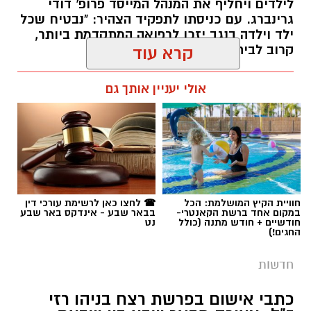
לילדים ויחליף את המנהל המייסד פרופ' דודי
גרינברג. עם כניסתו לתפקיד הצהיר: "נבטיח שכל
ילד וילדה בנגב יזכו לרפואה המתקדמת ביותר,
קרוב לבית".
קרא עוד
רותם שרון / 19:10 07.08.26
אולי יעניין אותך גם
תגים:
פרופ' אביב גולדברט
חוויית הקיץ המושלמת: הכל
☎ לחצו כאן לרשימת עורכי דין
במקום אחד ברשת הקאנטרי-
בבאר שבע - אינדקס באר שבע
חודשיים + חודש מתנה (כולל
נט
החגים!)
חדשות
כתבי אישום בפרשת רצח בניהו רזי