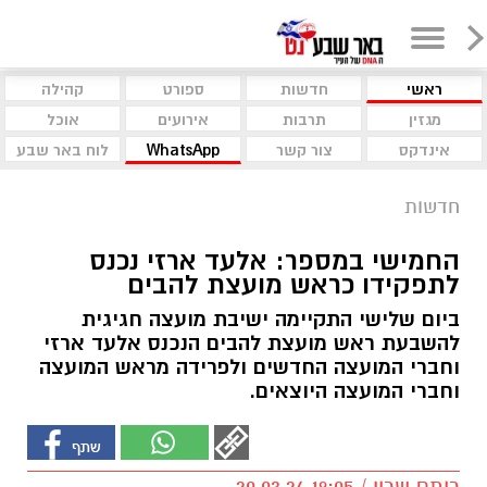
ראשי
חדשות
ספורט
קהילה
מגזין
תרבות
אירועים
אוכל
אינדקס
צור קשר
WhatsApp
לוח באר שבע
חדשות
החמישי במספר: אלעד ארזי נכנס
לתפקידו כראש מועצת להבים
ביום שלישי התקיימה ישיבת מועצה חגיגית
להשבעת ראש מועצת להבים הנכנס אלעד ארזי
וחברי המועצה החדשים ולפרידה מראש המועצה
וחברי המועצה היוצאים.
רותם שרון / 19:05 20.03.24