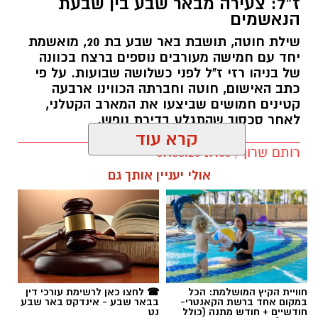
ז"ל: צעירה מבאר שבע בין שבעת
הנאשמים
שילת חוטה, תושבת באר שבע בת 20, מואשמת
יחד עם חמישה מעורבים נוספים ברצח בכוונה
של בניהו רזי ז"ל לפני כשלושה שבועות. על פי
כתב האישום, חוטה וחברתה הכווינו ארבעה
קטינים חמושים שביצעו את המארב הקטלני,
לאחר סכסוך שהתגלע בדירת נופש.
קרא עוד
קרדיט: סורוקה
רותם שרון / 19:06 07.08.26
אולי יעניין אותך גם
המרכז הרפואי האוניברסיטאי סורוקה מקבוצת
כללית הודיע על מינויו של פרופ' אביב גולדברט
למנהל בית החולים סבן לילדים. פרופ' גולדברט
נכנס לנעליו של פרופ' דודי גרינברג, המנהל המייסד
של בית החולים, שהוביל לאורך שנים את החטיבה
תגים:
רצח בניהו רזי ז"ל
לרפואת ילדים ופעל רבות לקידום התחום בסורוקה
ובנגב כולו.
חוויית הקיץ המושלמת: הכל
☎ לחצו כאן לרשימת עורכי דין
במקום אחד ברשת הקאנטרי-
בבאר שבע - אינדקס באר שבע
חודשיים + חודש מתנה (כולל
נט