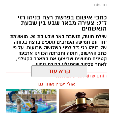
חדשות
כתבי אישום בפרשת רצח בניהו רזי
ז"ל: צעירה מבאר שבע בין שבעת
הנאשמים
שילת חוטה, תושבת באר שבע בת 20, מואשמת
יחד עם חמישה מעורבים נוספים ברצח בכוונה
של בניהו רזי ז"ל לפני כשלושה שבועות. על פי
כתב האישום, חוטה וחברתה הכווינו ארבעה
קטינים חמושים שביצעו את המארב הקטלני,
לאחר סכסוך שהתגלע בדירת נופש.
קרא עוד
קרדיט: סורוקה
רותם שרון / 19:06 07.08.26
אולי יעניין אותך גם
המרכז הרפואי האוניברסיטאי סורוקה מקבוצת
כללית הודיע על מינויו של פרופ' אביב גולדברט
למנהל בית החולים סבן לילדים. פרופ' גולדברט
נכנס לנעליו של פרופ' דודי גרינברג, המנהל המייסד
של בית החולים, שהוביל לאורך שנים את החטיבה