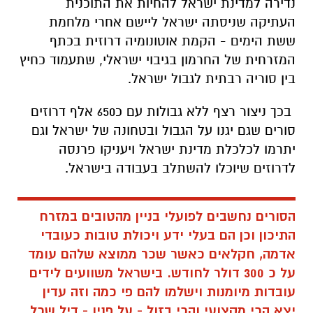
נדירה למדינת ישראל להחיות את התוכנית
העתיקה שניסתה ישראל ליישם אחרי מלחמת
ששת הימים - הקמת אוטונומיה דרוזית בכתף
המזרחית של החרמון בגיבוי ישראלי, שתעמוד כחיץ
בין סוריה רבתית לגבול ישראל.
בכך ניצור רצף ללא גבולות עם כ650 אלף דרוזים
סורים שגם יגנו על הגבול ובטחונה של ישראל וגם
יתרמו לכלכלת מדינת ישראל ויעניקו פרנסה
לדרוזים שיוכלו להשתלב בעבודה בישראל.
הסורים נחשבים לפועלי בניין מהטובים במזרח
התיכון וכן הם בעלי ידע ויכולת טובות כעובדי
אדמה, חקלאים כאשר שכר ממוצא שלהם עומד
על כ 300 דולר לחודש. בישראל משוועים לידים
עובדות מיומנות וישלמו להם פי כמה וזה עדין
יצא הכי מקצועי והכי בזול - על פניו - דיל שכל