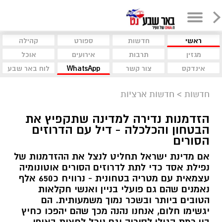
ראשי
חדשות
ספורט
קהילה
מגזין
תרבות
אירועים
אוכל
אינדקס
צור קשר
WhatsApp
לוח באר שבע
חדשות
>
חדשות ארציות
הזדמנות נדירה למדינה שתקפיץ את
הבטחון והכלכלה - דיל עם הדרוזים
הסורים
אם מדינת ישראל תחליט לנצל את ההזדמנות של
נפילת אסד כדי לתת לדרוזים הסורים אוטונומיה
עצמאית עם מטריה בטחונית - נרוויח כ650 אלף
נאמנים שהם גם פועלי בניין ואנשי חקלאות
הטובים ביותר ובשכר נמוך משמעותית. הם
יגשימו חלום, אנחנו נהנה מכך שהם יהפכו כחיץ