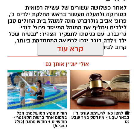
לאחר כשלושה עשורים של עשייה רפואית
בסורוקה ולמעלה מעשור בראש מחלקת ילדים ב',
פרופ' אביב גולדברט מונה למנהל בית החולים סבן
לילדים ויחליף את המנהל המייסד פרופ' דודי
גרינברג. עם כניסתו לתפקיד הצהיר: "נבטיח שכל
ילד וילדה בנגב יזכו לרפואה המתקדמת ביותר,
קרוב לבית".
קרא עוד
רותם שרון / 19:10 07.08.26
אולי יעניין אותך גם
תגים:
פרופ' אביב גולדברט
☎ לחצו כאן לרשימת עורכי דין
חוויית הקיץ המושלמת: הכל
בבאר שבע - אינדקס באר שבע
במקום אחד ברשת הקאנטרי-
נט
חודשיים + חודש מתנה (כולל
החגים!)