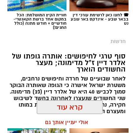
תגים:
רצח בניהו רזי ז"ל
לרפואת ילדים ופעל רבות לקידום התחום בסורוקה
ובנגב כולו.
☎ לחצו כאן לרשימת עורכי דין
חוויית הקיץ המושלמת: הכל
בבאר שבע - אינדקס באר שבע
במקום אחד ברשת הקאנטרי-
נט
חודשיים + חודש מתנה (כולל
החגים!)
פרופ' גולדברט (תושב להבים, נשוי ואב לארבעה)
הוא מומחה ברפואת ילדים ובמחלות ריאה בילדים.
חדשות
הוא בוגר לימודי רפואה ותואר שני בניהול מערכות
בריאות מטעם אוניברסיטת בן גוריון, ובוגר
סוף טרגי לחיפושים: אותרה גופתו של
התמחות-על במחלות ריאה והפרעות שינה בילדים
אלדר דיין ז"ל מדימונה; מעצר
החשודים הוארך
שביצע בארה"ב. את דרכו המקצועית בסורוקה החל
לפני כשלושה עשורים כמתמחה במחלקת ילדים ב',
לאחר שבועיים של חרדה וחיפושים נרחבים,
משטרת ישראל אישרה כי הגופה שאותרה הבוקר
ובמשך השנים טיפס בשדרת הניהול של בית
חוטה. קרדיט: תוכן גולשים ע"פ סעיף 27א'
סמוך לכביש 40 היא של אלדר דיין (23) מדימונה.
החולים, כאשר בלמעלה מעשור האחרון עמד
שני החשודים שנעצרו לאחרונה בחשד לשיבוש
בראשה של אותה מחלקה כמנהל.
פרקליטות המדינה הגישה הבוקר לבית המשפט
חקירה, נחקרים כעת בחשד למעורבות במותו
המחוזי בירושלים שני כתבי אישום חמורים נגד
ומעצרם הוארך.
לצד עשייתו הקלינית הענפה בסורוקה, פרופ'
קרא עוד
שבעה מעורבים בפרשת רצח בניהו רזי ז״ל
גולדברט מוכר גם בזכות פעילותו המחקרית,
רותם שרון / 19:00 06.08.26
ופציעת חברו, אירוע שהתרחש לפני כשלושה
שחלקה זכה לעניין ולחשיפה בינלאומית. בעבר