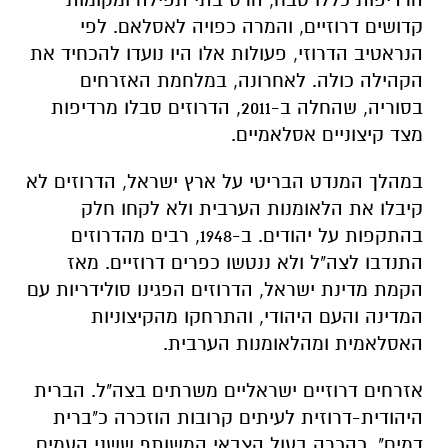
קדושים דרוזיים, והמרה כפויה לאסלאם. לפי
הנראטיב הדרוזי, פעולות אלו היו נועדו להכחיד את
הקהילה כולה. לאחרונה, במלחמת האזרחים
בסוריה, שהחלה ב-2011, הדרוזים סבלו מרדיפות
מצד קיצוניים אסלאמיים.
במהלך המנדט הבריטי על ארץ ישראל, הדרוזים לא
קיבלו את הלאומנות הערבית ולא לקחו חלק
בהתקפות על יהודים. ב-1948, רבים מהדרוזים
התנדבו לצה"ל ולא ננטשו כפרים דרוזיים. מאז
הקמת מדינת ישראל, הדרוזים הפגינו סולידריות עם
המדינה והעם היהודי, והתרחקו מהקיצוניות
האסלאמית ומהלאומנות הערבית.
אזרחים דרוזיים ישראליים משרתים בצה"ל. הברית
היהודית-דרוזית לעיתים קרובות הוזכרה כ"ברית
דמים", כהכרה בעול הצבאי המשותף ששני העמים