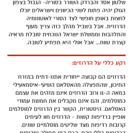
שלטון אסד והברדק השורר בסוריה- הגבול בצפון
הגולן יהיה פתוח לשני הכיוונים וישראלים יוכלו
לחצות באופן חופשי לצד הסורי לאוטונומיה
הדרוזית. אבל בשביל מהלך כזה צריך מעוף
והתלהבות וממשלת ישראל הנוכחית סובלת מראיה
קצרת טווח... אבל אולי היא תפתיע לטובה.
רקע כללי על הדרוזים:
הדרוזים הם קבוצה ייחודית אתנו-דתית במזרח
התיכון, שהתפצלה מהאסלאם השיעי-איסמאעילי
במאה ה-11 ורוב הדרוזים אינם מזהים את עצמם
כמוסלמים, והם אינם מקבלים את חמשת עמודי
האסלאם. היסטורית, הקשר בין הדרוזים למוסלמים
אופיין ברדיפות קשות
-
הדרוזים חוו לעיתים
קרובות רדיפות מצד שליטים מוסלמיים שונים.
הרדיפות כללו טבח, הרס בתי תפילה ומקומות