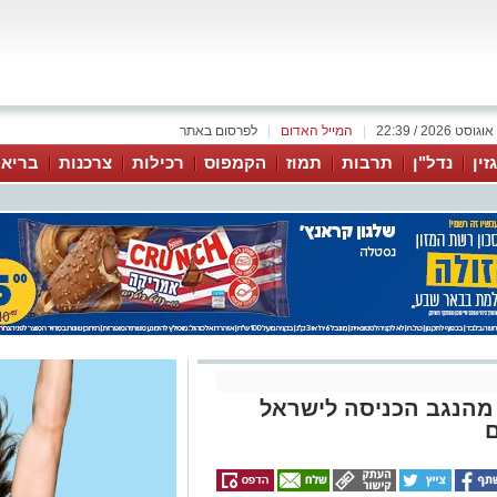
|
המייל האדום
|
לפרסום באתר
זין
נדל"ן
תרבות
תמוז
הקמפוס
רכילות
צרכנות
בריאו
מהנגב הכניסה לישראל
ם