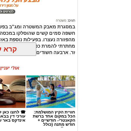
תגים:
משטרה
במסגרת מאבק המשטרה ומג"ב בפשי
חשפה סמים קשים שהוסלקו במכסה מנ
מהפזורה נעצרו. בפעילות נוספת באז
מחתרתי להמרת כספים שנוהל מתוך ר
קרא ע
זר. ארבעה חשודים נעצרו בסך הכל.
אולי יעניי
חוויית הקיץ המושלמת:
☎ לחצו כאן ל
הכל במקום אחד ברשת
עורכי דין בבא
הקאנטרי- חודשיים +
אינדקס באר ש
חודש מתנה (כולל
החגים!)