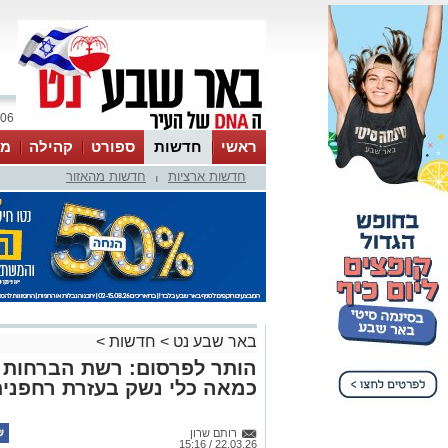
06 אוגוסט 2026 / 22:39
ראשי
חדשות
ספורט
קהילה
מג
חדשות ארציות
חדשות מהאזור
עסקים
טיפים והמלצות
|
באר שבע נט
>
חדשות
>
הותר לפרסום: רשת הברחות 
כמאה כלי נשק בעזרת רחפני
רותם שרון
22.03.26 / 15:16