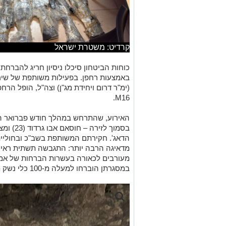
קרדיט: משטרת ישראל
כוחות הביטחון סיכלו ניסיון חריג להברחת
באמצעות רחפן. בפעילות משותפת של שיר
(ימ"ר דרום ויחידת מג"ן) וצה"ל, הופל הרח
M16.
האירוע, שהתרחש במהלך חודש פברואר הא
הדאג'. חקירתם המשותפת בשב"כ ובחוליי
מדאיגה הרבה יותר: התגבשה תשתית ראיי
מעורבים לכאורה בעשרות הברחות של אמצ
במסגרתן הוברחו למעלה מ-100 כלי נשק מסוגים שונים.