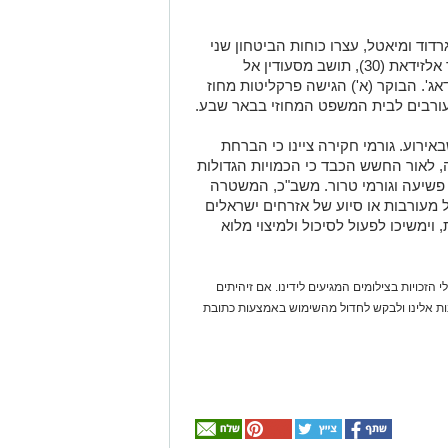
וד ומיאטל, עצרו כוחות הביטחון שני
חשודים נוספים, אף הם תושבי הנגב: פואד אלזידאת (30), תושב מסעודין אל
 (24), תושב ביר הדאג'. הבוקר (א') הגישה פרקליטות מחוז
עורבים לבית המשפט המחוזי בבאר שבע.
רוע. גורמי חקירה ציינו כי הברחת
, לאור החשש הכבד כי הכמויות הגדולות
 פשיעה וגורמי טרור. משב"כ, המשטרה
 מעורבות או סיוע של אזרחים ישראלים
וימשיכו לפעול לסיכול ולמיצוי מלוא
 הזכויות בצילומים המגיעים לידינו. אם זיהיתים
נות אלינו ולבקש לחדול מהשימוש באמצעות כתובת