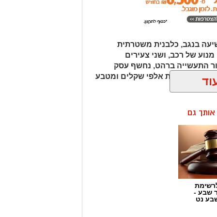
עה בנגב, כלבנית משטרתית
וע של רכב, ושני צעירים
ור התעשייה ברהט, נחשף עסק
כב ובו עשרות אלפי שקלים ומטבע
וד
ן אותך גם
רשימת
ר שבע -
בע נט