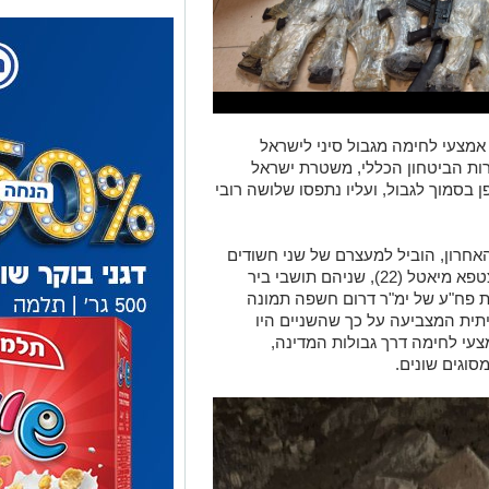
 אמצעי לחימה מגבול סיני לישראל
ות הביטחון הכללי, משטרת ישראל
פן בסמוך לגבול, ועליו נתפסו שלושה רובי
חרון, הוביל למעצרם של שני חשודים
בסמוך לזירה – חוסאם אבו גרדוד (23) ומצטפא מיאטל (22), שניהם תושבי ביר
ת פח"ע של ימ"ר דרום חשפה תמונה
תית המצביעה על כך שהשניים היו
עי לחימה דרך גבולות המדינה,