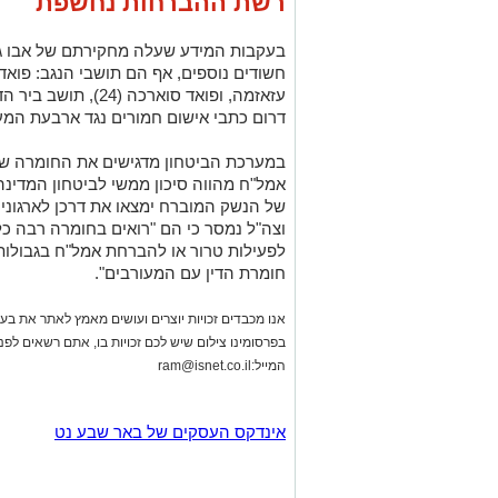
רשת ההברחות נחשפת
בעקבות המידע שעלה מחקירתם של אבו גרד
עזאזמה, ופואד סוארכה
דרום כתבי אישום חמורים נגד ארבעת המ
במערכת הביטחון מדגישים את החומרה שבאי
אמל"ח מהווה סיכון ממשי לביטחון המדינה
של הנשק המוברח ימצאו את דרכן לארגוני
וצה"ל נמסר כי הם "רואים בחומרה רבה כל
לפעילות טרור או להברחת אמל"ח בגבולות, 
חומרת הדין עם המעורבים".
אנו מכבדים זכויות יוצרים ועושים מאמץ לאתר את בעלי
בפרסומינו צילום שיש לכם זכויות בו, אתם רשאים לפ
המייל:
ram@isnet.co.il
אינדקס העסקים של באר שבע נט