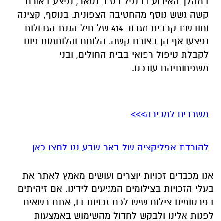
במהלך האירוע בו נפל רס"ב נסאר, נפצע באורח
קשה גשש נוסף מהחטיבה הצפונית. בנוסף, קצינה
וחובשת קרבית מגדוד 414 של חיל הגנת הגבולות
נפצעו אף הן באורח קשה. הלוחם והלוחמות פונו
לקבלת טיפול רפואי בבית החולים, ובני
משפחותיהם עודכנו.
משרדים למכירה>>>
להורדת אפליקציה של באר שבע נט לחצו כאן
אנו מכבדים זכויות יוצרים ועושים מאמץ לאתר את
בעלי הזכויות בצילומים המגיעים לידינו. אם זיהיתים
בפרסומינו צילום שיש לכם זכויות בו, אתם רשאים
לפנות אלינו ולבקש לחדול מהשימוש באמצעות