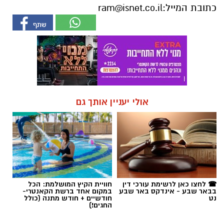
כתובת המייל:
ram@isnet.co.il
אולי יעניין אותך גם
☎ לחצו כאן לרשימת עורכי דין
חוויית הקיץ המושלמת: הכל
בבאר שבע - אינדקס באר שבע
במקום אחד ברשת הקאנטרי-
נט
חודשיים + חודש מתנה (כולל
החגים!)