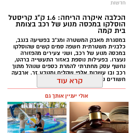
חדשות
הכלבה איקרה הריחה: 1.6 ק"ג קריסטל
הוסלקו במכסה מנוע של רכב בצומת
בית קמה
במסגרת מאבק המשטרה ומג"ב בפשיעה בנגב,
כלבנית משטרתית חשפה סמים קשים שהוסלקו
במכסה מנוע של רכב, ושני צעירים מהפזורה
נעצרו. בפעילות נוספת באזור התעשייה ברהט,
נחשף עסק מחתרתי להמרת כספים שנוהל מתוך
רכב ובו עשרות אלפי שקלים ומטבע זר. ארבעה
חשודים נעצרו בסך הכל.
קרא עוד
רותם שרון / 19:00 06.08.26
אולי יעניין אותך גם