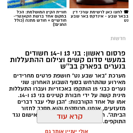
תגים:
משטרה
☎ לחצו כאן לרשימת עורכי דין
חוויית הקיץ המושלמת: הכל
בבאר שבע - אינדקס באר שבע
במקום אחד ברשת הקאנטרי-
נט
חודשיים + חודש מתנה (כולל
החגים!)
חדשות
פרסום ראשון: בני 13 ו-14 חשודים
במעשי סדום קשים וצילום ההתעללות
בנערים בפארק בב''ש
מערכת "באר שבע נט" חושפת פרטים מחרידים
מאירוע שהתרחש בסוף השבוע האחרון: שני
נערים כבני 15 הותקפו באכזריות ועברו התעללות
קרדיט: משטרת ישראל
מינית קשה על ידי חבורת קטינים בני 13 ו-14.
אמו של אחד הקורבנות: "הבן שלי עבר דברים
שוטרי המחוז הדרומי ולוחמי המשמר הלאומי של
מזעזעים, אנחנו מרוסקים והוא מסרב לחזור
מג"ב ממשיכים להנחית מכות על תשתיות
הביתה". תוך ימים ספורים: צפוי כתב אישום נגד
קרא עוד
התוקפים.
הפשיעה בנגב, עם שתי תפיסות משמעותיות
ביממות האחרונות. במסגרת פעילות סמויה
אולי יעניין אותך גם