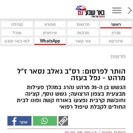
ראשי
חדשות
ספורט
קהילה
מגזין
תרבות
אירועים
אוכל
אינדקס
צור קשר
WhatsApp
לוח באר שבע
חדשות
הותר לפרסום: רס"ב גאלב נסאר ז"ל
מרהט - נפל בעזה
הגשש בן ה-35 מרהט נהרג במהלך פעילות
מבצעית בצפון הרצועה; גשש נוסף, קצינה
וחובשת קרבית נפצעו באורח קשה ופונו לבית
החולים לקבלת טיפול רפואי
רותם שרון / 20:47 19.04.25