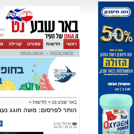
07 אוגוסט 2026 / 00:42
ראשי
חדשות
ספורט
קהילה
מג
חדשות ארציות
חדשות מהאזור
עסקים
טיפים והמלצות
|
באר שבע נט
>
חדשות
>
הותר לפרסום: משה חוגג נעצ
ארנולד נטייב
18.11.21 / 16:19