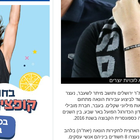
'ר ירושלים ותושב מיתר לשעבר, נעצר
ים נוספים בחשד לביצוע עבירות הונאה מתחום
 מיליוני שקלים. בעבר, חברת מובילי
ון הכדורגל הפועל באר שבע, בין השנים
ארצית לחקירות הונאה (יאח"ה) בלהב
433 בשת"פ יחידת יהלום מרשות המיסים, נעצרו 8 חשודים ביניהם אנשי עסקים.