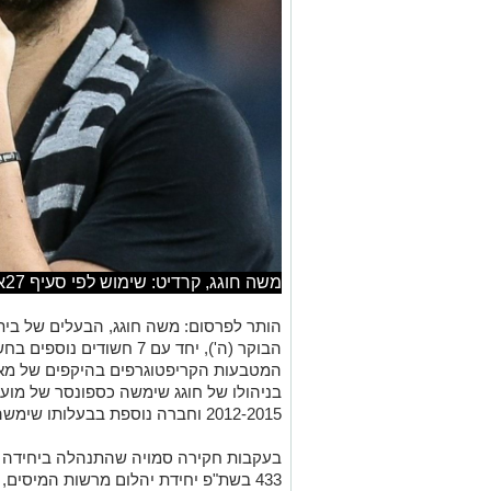
משה חוגג, קרדיט: שימוש לפי סעיף 27א לזכויות יוצרים
הותר לפרסום: משה חוגג, הבעלים של בית'
הבוקר (ה'), יחד עם 7 חשוד
המטבעות הקריפטוגרפים בהיקפים של מאות
בניהולו של חוגג שימשה כספונסר של מועד
2012-2015 וחברה נוספת בבעלותו שימשה כספונסרית הקבוצה בשנת 2016.
בעקבות חקירה סמויה שהתנהלה ביחידה ה