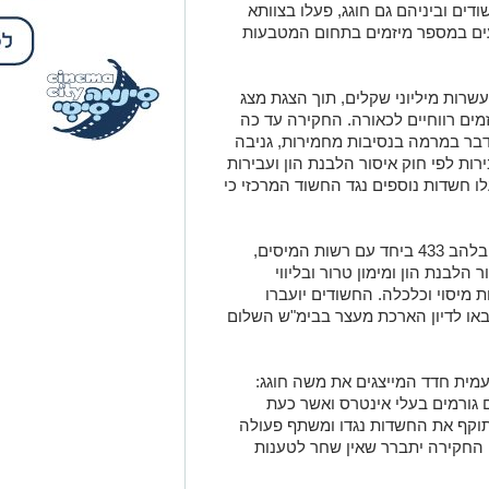
ם וביניהם גם חוגג, פעלו בצוותא
עים במספר מיזמים בתחום המטבעות
שרות מיליוני שקלים, תוך הצגת מצג
ים רווחיים לכאורה. החקירה עד כה
בר במרמה בנסיבות מחמירות, גניבה
ות לפי חוק איסור הלבנת הון ועבירות
 חשדות נוספים נגד החשוד המרכזי כי
החקירה רחבת ההיקף מנוהלת ע"י יאח"ה בלהב 433 ביחד עם רשות המיסים,
הלבנת הון ומימון טרור ובליווי
ת מיסוי וכלכלה. החשודים יועברו
4 וככל שיידרש יובאו לדיון הארכת מעצר בבימ"ש השלום
מית חדד המייצגים את משה חוגג:
ורמים בעלי אינטרס ואשר כעת
וקף את החשדות נגדו ומשתף פעולה
ם החקירה יתברר שאין שחר לטענות