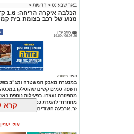
באר שבע נט
>
חדשות
>
הכלבה
מנוע של רכב בצומת בית קמ
רותם שרון
06.08.26 / 19:00
תגים:
משטרה
במסגרת מאבק המשטרה ומג"ב בפשי
חשפה סמים קשים שהוסלקו במכסה מנ
מהפזורה נעצרו. בפעילות נוספת באז
מחתרתי להמרת כספים שנוהל מתוך ר
קרא ע
זר. ארבעה חשודים נעצרו בסך הכל.
אולי יעניי