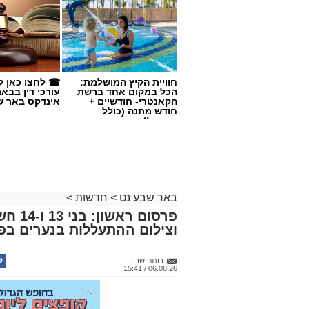
חוויית הקיץ המושלמת:
☎ לחצו כאן ל
הכל במקום אחד ברשת
עורכי דין בבא
הקאנטרי- חודשיים +
אינדקס באר ש
חודש מתנה (כולל
החגים!)
קרדיט: משטרת ישראל
באר שבע נט
>
חדשות
>
פרסום 
שוטרי המחוז הדרומי ולוח
וצילום ההתעללות בנערים בפ
מג"ב ממשיכים להנחית מכ
בנגב, עם שתי תפיסות מש
רותם שרון
06.08.26 / 15:41
האחרונות. במסגרת פעילות
כוחות מג"ב יחד עם שוטרי 