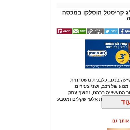
 איקרה הריחה: 1.6 ק"ג קריסטל הוסלקו במכסה
ה
עה בנגב, כלבנית משטרתית
וע של רכב, ושני צעירים
ור התעשייה ברהט, נחשף עסק
כב ובו עשרות אלפי שקלים ומטבע
וד
ן אותך גם