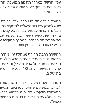
עפ"י החשד, במהלך תקופה ממושכת, החשודי
באופן שיטתי, תוך ביצוע הונאה של משקי
הקריפטוגרפים.
החשודים כל אחד עפ"י חלקו, גרפו לכיסם ע
שווא למשקיעים פוטנציאלים להשקיע במיזמ
העלתה חשדות לביצוע עבירות של קבלת ד
בידי מורשה, קשירת קשר לביצוע פשע, עביר
לפי פקודת מס הכנסה. במהלך החקירה עלו
ביצע לכאורה עבירות מין ומוסר.
הרשות לניירות ערך, בשיתוף הרשות לאיסור 
פרקליטות מחוז תל אביב (פלילי) ופרקליטו
לחקירה במשרדי להב 33
בראשל"צ.
תגובה מטעמם של עורכי הדין משה מזור וע
״מדובר בנושאים שהתפרסמו בעבר מטעם ג
המשטרה בודקת אותם. חוגג מכחיש בכל ת
באופן מלא עם חוקריו אנו בטוחים שבסיו
כלפיו״.