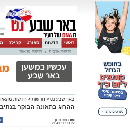
08 אוגוסט 2026 / 12:24
ראשי
חדשות
ספורט
קהילה
מג
חדשות ארציות
חדשות מהאזור
עסקים
טיפים והמלצות
|
באר שבע נט
>
חדשות
>
חדשות מהאזור
ההרוג בתאונה הבוקר בנתיבות: אב
רותם שרון
17.11.22 / 21:43