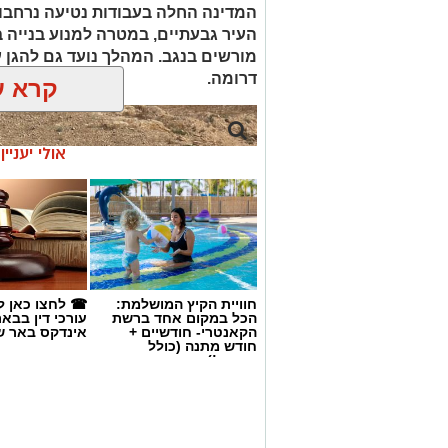
המדינה החלה בעבודות נטיעה נרחבו
העיר גבעתיים, במטרה למנוע בנייה ב
דרומה.
קרא ע
אולי יעניי
חוויית הקיץ המושלמת:
☎ לחצו כאן ל
הכל במקום אחד ברשת
עורכי דין בבא
הקאנטרי- חודשיים +
אינדקס באר ש
חודש מתנה (כולל
החגים!)