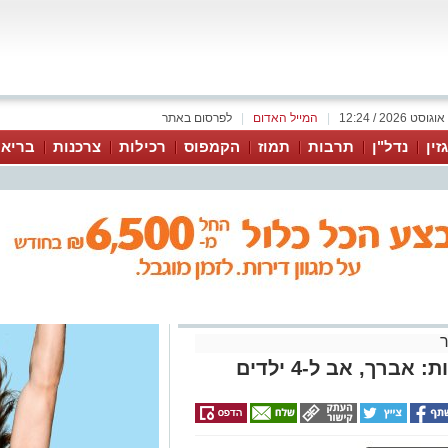
|
המייל האדום
|
לפרסום באתר
זין
נדל"ן
תרבות
תמוז
הקמפוס
רכילות
צרכנות
בריאו
רך, אב ל-4 ילדים