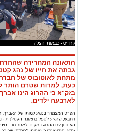
קרדיט - כבאות והצלה
התאונה המחרידה שהתרחש
מתחת לאוטובוס של חברת "
כעת, למרות שטרם הותר ל
בזק"א כי ההרוג הינו אברך
לארבעה ילדים.
הפרט המצמרר בנוגע למותו של האברך, הו
דחבש, שהגיע לטפל בתאונה הקטלנית - נח
האחרון עם ההרוג במקום. לאחר מכן, סיפ
זק"א, הזדעזעתי כשזיהיתי לחרדתי שרוכב 