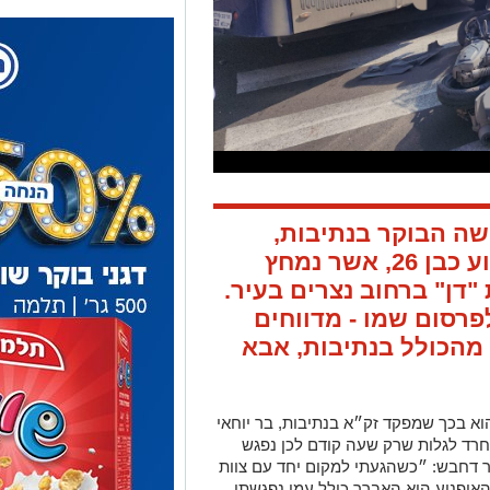
ה הבוקר בנתיבות,
גבתה את חייו של נהג קטנוע כבן 26, אשר נמחץ
דן" ברחוב נצרים בעיר.
פרסום שמו -
מדווחים
 מהכולל בנתיבות, אבא
א בכך שמפקד זק״א בנתיבות, בר יוחאי
רד לגלות שרק שעה קודם לכן נפגש
ר דחבש: ״כשהגעתי למקום יחד עם צוות
האופנוע הוא האברך כולל עמו נפגשתי