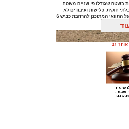
ת בשטח שגודלו פי שניים משטח
לתי חוקית, פלישות ועיבודים לא
מורשים בנגב. המהלך נועד גם להגן על התוואי המתוכנן להרחבת כביש 6
וד
ן אותך גם
רשימת
ר שבע -
בע נט