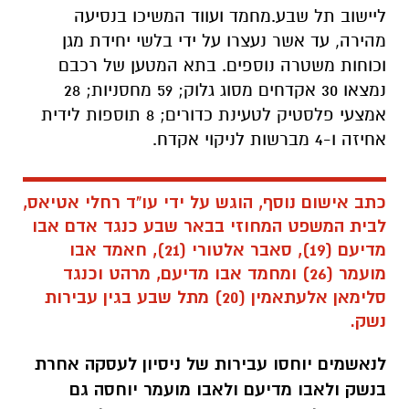
אמצעי פלסטיק לטעינת כדורים; 8 תוספות לידית
אחיזה ו-4 מברשות לניקוי אקדח.
כתב אישום נוסף, הוגש על ידי עו"ד רחלי אטיאס,
לבית המשפט המחוזי בבאר שבע כנגד אדם אבו
מדיעם (19), סאבר אלטורי (21), חאמד אבו
מועמר (26) ומחמד אבו מדיעם, מרהט וכנגד
סלימאן אלעתאמין (20) מתל שבע בגין עבירות
נשק.
לנאשמים יוחסו עבירות של ניסיון לעסקה אחרת
בנשק ולאבו מדיעם ולאבו מועמר יוחסה גם
עבירה של החזקת נשק. התיק נחקר על ידי ימ"ר
נגב במשטרת ישראל.
עפ"י כתב האישום, במהלך התקופה הרלוונטית