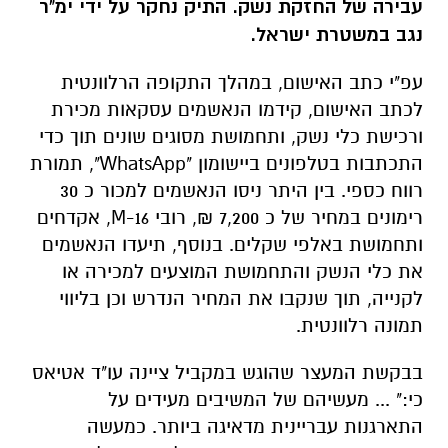
לכתב האישום, קידמו הנאשמים עסקאות מכירת
ורכישת כלי נשק, ותחמושת מסוגים שונים תוך כדי
התכתבות בטלפונים ביישומון "WhatsApp", תמורת
רווח כספי. בין היתר ניסו הנאשמים למכור כ 30
רימונים במחיר של כ 7,200 ₪, רובי M-16, אקדחים
ותחמושת באלפי שקלים. בנוסף, תיעדו הנאשמים
את כלי הנשק והתחמושת המוצעים למכירה או
לקנייה, תוך שנקבו את המחיר הנדרש וכן בליווי
תמונה רלוונטית.
בבקשת המעצר שהוגש במקביל ציינה עו"ד אטיאס
כי:" ... מעשיהם של המשיבים מעידים על
התארגנות עבריינית מדאיגה ביותר. כמעשה
שבשגרה, המשיבים סוחרים בכלי נשק, חלקי נשק
ותחמושת באופן אינטנסיבי ביותר. הנגישות,
הזמינות והקלות הבלתי נתפסת של השגת אמל"ח
והסחר בו תוך החלפת כספים בסכומים גבוהים