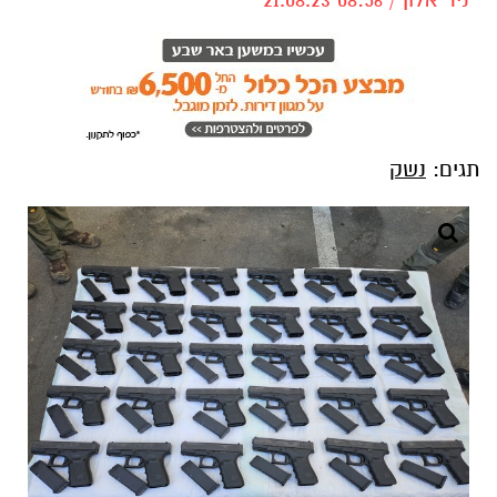
תגים:
נשק
קרדיט - דוברות המשטרה