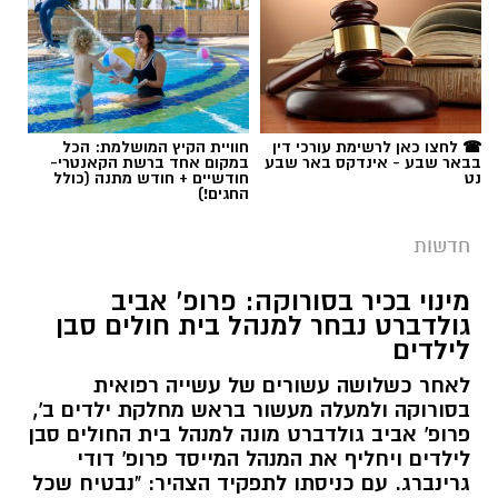
☎ לחצו כאן לרשימת עורכי דין
חוויית הקיץ המושלמת: הכל
בבאר שבע - אינדקס באר שבע
במקום אחד ברשת הקאנטרי-
נט
חודשיים + חודש מתנה (כולל
החגים!)
חדשות
מינוי בכיר בסורוקה: פרופ' אביב
גולדברט נבחר למנהל בית חולים סבן
לילדים
לאחר כשלושה עשורים של עשייה רפואית
בסורוקה ולמעלה מעשור בראש מחלקת ילדים ב',
פרופ' אביב גולדברט מונה למנהל בית החולים סבן
לילדים ויחליף את המנהל המייסד פרופ' דודי
גרינברג. עם כניסתו לתפקיד הצהיר: "נבטיח שכל
ילד וילדה בנגב יזכו לרפואה המתקדמת ביותר,
קרוב לבית".
קרא עוד
רותם שרון / 19:10 07.08.26
אולי יעניין אותך גם