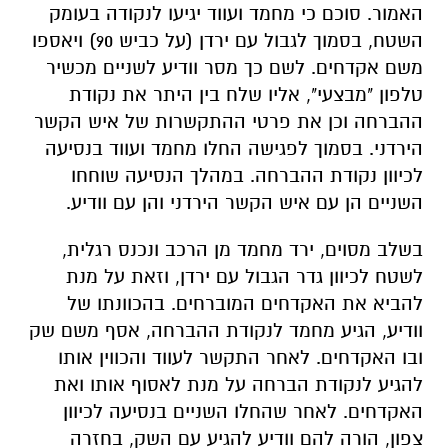
ההברחה וכן את פרטי ההתקשרות של איש הקשר
הירדני. בסמוך לפגישה החלו מחמד ועווד בנסיעה
לכיוון נקודת ההברחה. במהלך הנסיעה שוחחו
השניים הן עם איש הקשר הירדני והן עם וודיע.
בשלב מסוים, ירד מחמד מן הרכב ונכנס רגלית,
לשטח לכיוון גדר הגבול עם ירדן, וזאת על מנת
להביא את האקדחים המוברחים. בהכוונתו של
וודיע, הגיע מחמד לנקודת ההברחה, אסף משם שק
ובו האקדחים. לאחר התקשר לעווד והכווין אותו
להגיע לנקודת הברחה על מנת לאסוף אותו ואת
האקדחים. לאחר שהחלו השניים בנסיעה לכיוון
צפון, הורה להם וודיע להגיע עם השק, בחזרה
ליישוב תל שבע.מחמד ועווד המשיכו בנסיעה
מהירה, עד אשר נעצרו על ידי בלשי יחידת מגן
וכוחות משטרה נוספים. בתא המטען של רכבם
נמצאו 30 אקדחים מסוג גלוק; 59 מחסניות; 28