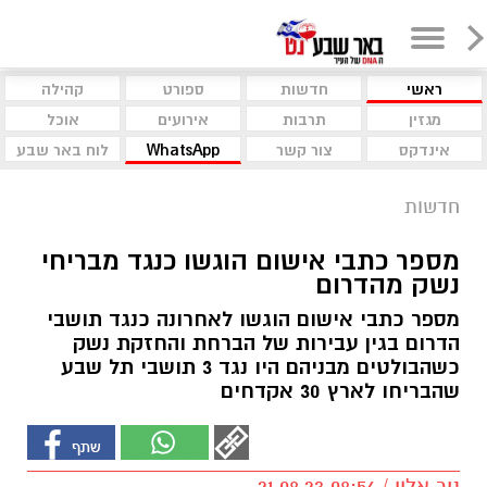
ראשי
חדשות
ספורט
קהילה
מגזין
תרבות
אירועים
אוכל
אינדקס
צור קשר
WhatsApp
לוח באר שבע
חדשות
מספר כתבי אישום הוגשו כנגד מבריחי
נשק מהדרום
מספר כתבי אישום הוגשו לאחרונה כנגד תושבי
הדרום בגין עבירות של הברחת והחזקת נשק
כשהבולטים מבניהם היו נגד 3 תושבי תל שבע
שהבריחו לארץ 30 אקדחים
ניר אלון / 08:56 21.08.23