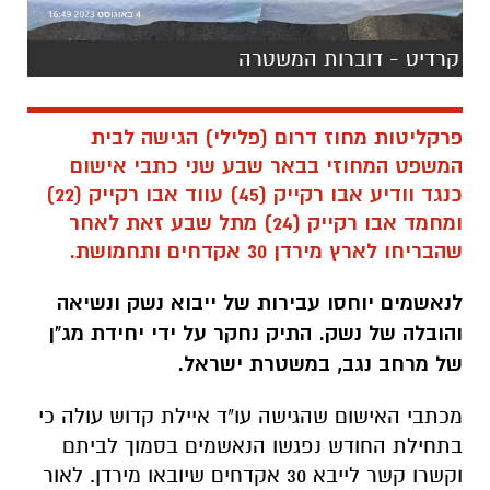
פרקליטות מחוז דרום (פלילי) הגישה לבית
המשפט המחוזי בבאר שבע שני כתבי אישום
כנגד וודיע אבו רקייק (45) עווד אבו רקייק (22)
ומחמד אבו רקייק (24) מתל שבע זאת לאחר
שהבריחו לארץ מירדן 30 אקדחים ותחמושת.
לנאשמים יוחסו עבירות של ייבוא נשק ונשיאה
והובלה של נשק. התיק נחקר על ידי יחידת מג"ן
של מרחב נגב, במשטרת ישראל.
מכתבי האישום שהגישה עו"ד איילת קדוש עולה כי
בתחילת החודש נפגשו הנאשמים בסמוך לביתם
וקשרו קשר לייבא 30 אקדחים שיובאו מירדן. לאור
האמור. סוכם כי מחמד ועווד יגיעו לנקודה בעומק
השטח, בסמוך לגבול עם ירדן (על כביש 90) ויאספו
משם אקדחים. לשם כך מסר וודיע לשניים מכשיר
טלפון "מבצעי", אליו שלח בין היתר את נקודת