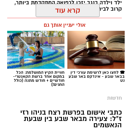
תגים:
פרופ' אביב גולדברט
☎ לחצו כאן לרשימת עורכי דין
חוויית הקיץ המושלמת: הכל
בבאר שבע - אינדקס באר שבע
במקום אחד ברשת הקאנטרי-
נט
חודשיים + חודש מתנה (כולל
החגים!)
חדשות
כתבי אישום בפרשת רצח בניהו רזי
ז"ל: צעירה מבאר שבע בין שבעת
הנאשמים
שילת חוטה, תושבת באר שבע בת 20, מואשמת
יחד עם חמישה מעורבים נוספים ברצח בכוונה
של בניהו רזי ז"ל לפני כשלושה שבועות. על פי
כתב האישום, חוטה וחברתה הכווינו ארבעה