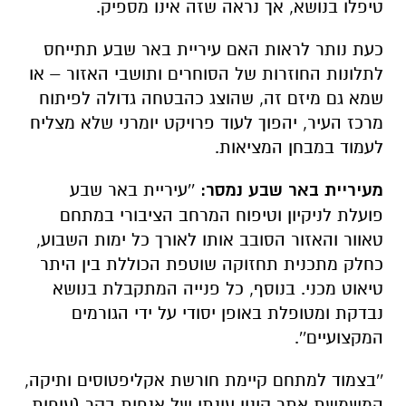
טיפלו בנושא, אך נראה שזה אינו מספיק.
כעת נותר לראות האם עיריית באר שבע תתייחס
לתלונות החוזרות של הסוחרים ותושבי האזור – או
שמא גם מיזם זה, שהוצג כהבטחה גדולה לפיתוח
מרכז העיר, יהפוך לעוד פרויקט יומרני שלא מצליח
לעמוד במבחן המציאות.
מעיריית באר שבע נמסר:
''
עיריית באר שבע
פועלת לניקיון וטיפוח המרחב הציבורי במתחם
טאוור והאזור הסובב אותו לאורך כל ימות השבוע,
כחלק מתכנית תחזוקה שוטפת הכוללת בין היתר
טיאוט מכני. בנוסף, כל פנייה המתקבלת בנושא
נבדקת ומטופלת באופן יסודי על ידי הגורמים
המקצועיים''.
''בצמוד למתחם קיימת חורשת אקליפטוסים ותיקה,
המשמשת אתר קינון עונתי של אנפות בקר (עופות