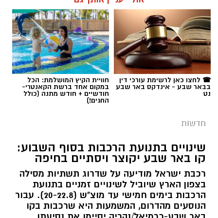
תגים:
משטרה
☎ לחצו כאן לרשימת עורכי דין
חוויית הקיץ המושלמת: הכל
בבאר שבע - אינדקס באר שבע
במקום אחד ברשת הקאנטרי-
נט
חודשיים + חודש מתנה (כולל
החגים!)
חדשות
שינויים בתנועת הרכבות בסוף השבוע:
קו באר שבע יקוצר ויסתיים בחיפה
רכבת ישראל מודיעה על שדרוג תשתיות מסילה
בצפון הארץ שיוביל לשינויים זמניים בתנועת
הרכבות בימים חמישי עד מוצ"ש (20-22.8). עבור
הנוסעים מהדרום, המשמעות היא שרכבות בקו
באר שבע-כרמיאל/נהריה יסיימו את נסיעתן