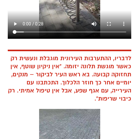
לדבריו, ההתערבות העירונית מוגבלת ונעשית רק
כאשר מוגשת תלונה יזומה. "אין ניקיון שוטף, אין
תחזוקה קבועה. בא ראש העיר לביקור – מנקים,
יומיים אחר כך חוזר הלכלוך. התכתבנו עם
העירייה, עם אגף שפע, אבל אין טיפול אמיתי. רק
כיבוי שריפות".