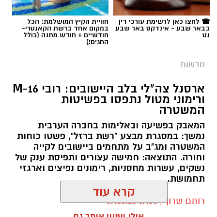
☎ לחצו כאן לרשימת עורכי דין
חוויית הקיץ המושלמת: הכל
בבאר שבע - אינדקס באר שבע
במקום אחד ברשת הקאנטרי-
נט
חודשיים + חודש מתנה (כולל
החגים!)
חדשות
ארסנל צה"לי בלב היישובים: רובי M-16
ורימוני מטול נתפסו בפשיטות
המשטרה
המאבק בפשיעה ובאלימות בחברה הערבית
נמשך: במסגרת מבצע "רשת ברזל", פשטו כוחות
המשטרה ומג"ב על מתחמים ביישובים לקייה
וחורה. התוצאה: חמישה עצורים ותפיסת ענק של
נשקים, עשרות מחסניות, רימונים נפיצים וארגזי
תחמושת.
קרא עוד
רותם שרון / 17:35 09.08.26
אולי יעניין אותך גם