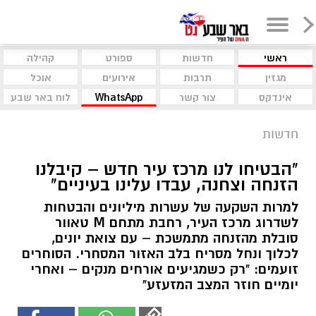
ראשי
חדשות
ספורט
קהילה
מגזין
תרבות
אירועים
אוכל
אינדקס
צור קשר
WhatsApp
לוח באר שבע
חדשות
"הבטיחו לנו מרכז עיר חדש – קיבלנו
הזנחה וצחנה, עבדו עלינו בעיניים"
למרות השקעה של עשרות מיליונים והבטחות
לשדרוג מרכז העיר, רחבת מתחם M טאוור
סובלת מהזנחה מתמשכת – עם צואת יונים,
לכלוך ונחל מסריח בלב האזור המסחרי. הסוחרים
זועמים: "רק כשמגיעים אורחים מנקים – ואחרי
יומיים חוזר המצב המזעזע"