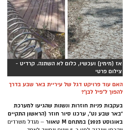
אז (מימין) ועכשיו, כלום לא השתנה. קרדיט -
צילום פרטי
האם עוד פרויקט דגל של עיריית באר שבע בדרך
להפוך ל"פיל לבן"?
בעקבות פניות חוזרות ונשנות שהגיעו למערכת
"באר שבע נט", ערכנו סיור חוזר (הראשון התקיים
באוגוסט 2023) במתחם M טאוור
– מגדל משרדים
יוקרתי שנבנה לפני כ-5 שנים ונחשב לאחד