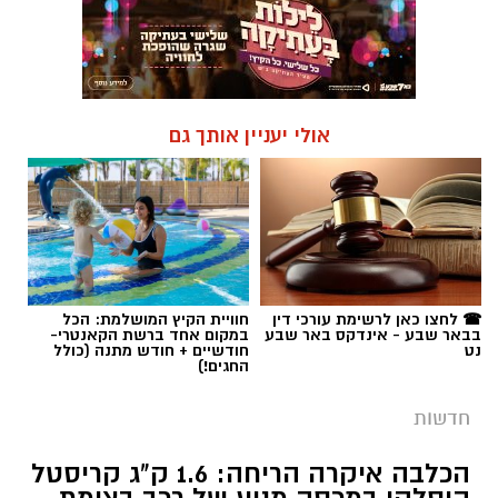
אולי יעניין אותך גם
☎ לחצו כאן לרשימת עורכי דין
חוויית הקיץ המושלמת: הכל
בבאר שבע - אינדקס באר שבע
במקום אחד ברשת הקאנטרי-
נט
חודשיים + חודש מתנה (כולל
החגים!)
חדשות
הכלבה איקרה הריחה: 1.6 ק"ג קריסטל
הוסלקו במכסה מנוע של רכב בצומת