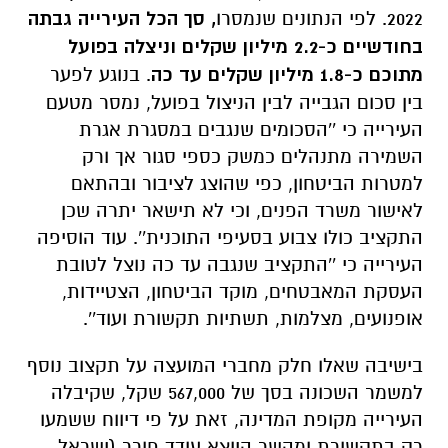
2022. לפי הנתונים שנמסרו
, סך הכל העירייה גבתה
בחודשיים כ-2.2 מיליון שקלים וניצלה בפועל
מתוכם כ-1.8 מיליון שקלים עד כה
. בנוגע לפער
בין סכום הגבייה לבין הניצול בפועל, נמסר מטעם
העירייה כי ''הסכומים שנגבים במסגרת אגרת
השמירה מתנהלים כמשק כספי סגור אך ורק
למטרות הביטחון, כפי שהוצג לציבור ובהתאם
לאישור משרד הפנים, וכי לא תישאר יתרה שכן
התקציב כולו צבוע בסעיפי התוכנית''. עוד הוסיפה
העירייה כי ''התקציב שנגבה עד כה נוצל לטובת
העסקת המאבטחים, מוקד הביטחון, הצטיידות,
אופנועים, מצלמות, תשתיות תקשורת ועוד''.
בישיבה שאלו חלק מחברי המועצה על תקצוב נוסף
למשמר השכונה בסך של 567,000 שקל, שקיבלה
העירייה מקופת המדינה, זאת על פי דיווח ששמעו
רק בתקשורת ומהשר היוצא עודד פורר (ישראל