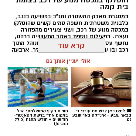
בית קמה
במסגרת מאבק המשטרה ומג"ב בפשיעה בנגב,
כלבנית משטרתית חשפה סמים קשים שהוסלקו
במכסה מנוע של רכב, ושני צעירים מהפזורה
נעצרו. בפעילות נוספת באזור התעשייה ברהט,
נחשף עסק מחתרתי להמרת כספים שנוהל מתוך
רכב ובו עשרות אלפי שקלים ומטבע זר. ארבעה
חשודים נעצרו בסך הכל.
קרא עוד
רותם שרון / 19:00 06.08.26
אולי יעניין אותך גם
תגים:
משטרה
☎ לחצו כאן לרשימת עורכי דין
חוויית הקיץ המושלמת: הכל
בבאר שבע - אינדקס באר שבע
במקום אחד ברשת הקאנטרי-
נט
חודשיים + חודש מתנה (כולל