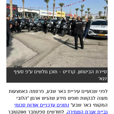
סיירת הביטחון. קרדיט - תוכן גולשים ע"פ סעיף
27א'
לפני שבועיים עיריית באר שבע, פרסמה באמצעות
מענה לבקשת חופש מידע שהגיש ארגון "הלובי
המקומי באר שבע"
נתונים עדכניים אודות סכומי
גביית אגרת השמירה
, לחודשים ספטמבר ואוקטובר