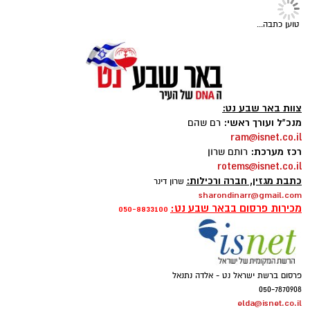
החגים!)
טוען כתבה...
צוות באר שבע נט:
מנכ"ל ועורך ראשי:
רם שהם
קרדיט: משטרת ישראל
ram@isnet.co.il
רכז מערכת:
רותם שרון
שוטרי המחוז הדרומי ולוחמי המשמר הלאומי של
rotems@isnet.co.il
מג"ב ממשיכים להנחית מכות על תשתיות
כתבת מגזין, חברה ורכילות:
שרון דינר
sharondinarr@gmail.com
הפשיעה בנגב, עם שתי תפיסות משמעותיות
מכירות פרסום בבאר שבע נט:
050-8833100
ביממות האחרונות. במסגרת פעילות סמויה
שנערכה על ידי כוחות מג"ב יחד עם שוטרי ימ"ר
דרום, אותר רכב חשוד בצומת בית קמה.
פרסום ברשת ישראל נט - אלדה נתנאל