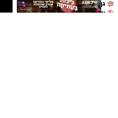
בהיקף של למעלה מ-10,000 דינר ירדני, ומאות
דולרים ואירו. השוטרים עצרו את שני מפעילי
ה"צ'יינג'" הנייד, תושבי רהט בני 44 ו-72, אשר
נלקחו להמשך חקירה. ממשטרת ישראל נמסר כי
היא תמשיך לפעול בנחישות וביוזמה התקפית נגד
עבירות סמים, פשיעה כלכלית וגורמים עברייניים,
במטרה להגביר את המשילות, לסכל פעילות
עבריינית ולשמור על ביטחונו של הציבור בכל מקום
שבו יפעלו הכוחות.
נטיפס - רשת חברתית לטיפים והמלצות
שערים חשמליים בבאר שבע
Netips -רשת חברתית לחכמת ההמונים
מסלולים לטיולים