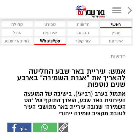
ראשי
חדשות
ספורט
קהילה
מגזין
תרבות
אירועים
אוכל
אינדקס
צור קשר
WhatsApp
לוח באר שבע
חדשות
אמש: עיריית באר שבע החליטה
להאריך את "אגרת השמירה" בארבע
שנים נוספות
אתמול בערב (רביעי), בישיבה של המועצה
העירונית באר שבע, הוארך התוקף של "מס
השמירה" שגובה עיריית באר מתושבי העיר
לטובת תקציב שמירה ייחודי