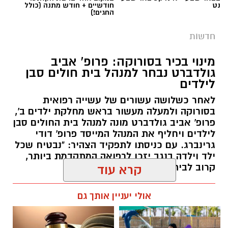
עשורים במטרה להגן על קרקעות המדינה באזור
נט
חודשיים + חודש מתנה (כולל
החגים!)
הדרום.
חדשות
ברשות מקרקעי ישראל מדגישים כי אסטרטגיית
הנטיעות הוכחה לאורך השנים ככלי יעיל במיוחד
מינוי בכיר בסורוקה: פרופ' אביב
גולדברט נבחר למנהל בית חולים סבן
לשמירה על הקרקעות. מטרתו המרכזית של
לילדים
המבצע הנוכחי היא למנוע פלישות לשטחים
פתוחים, לעצור עיבודים חקלאיים בלתי מורשים
לאחר כשלושה עשורים של עשייה רפואית
בסורוקה ולמעלה מעשור בראש מחלקת ילדים ב',
ולבלום ניסיונות לבנייה לא חוקית. בנוסף, הנטיעות
פרופ' אביב גולדברט מונה למנהל בית החולים סבן
מסייעות בהגנה על תשתיות לאומיות עתידיות
לילדים ויחליף את המנהל המייסד פרופ' דודי
במרחב, ובראשן שמירה הרמטית על התוואי
גרינברג. עם כניסתו לתפקיד הצהיר: "נבטיח שכל
המיועד להרחבת כביש 6 לכיוון דרום.
ילד וילדה בנגב יזכו לרפואה המתקדמת ביותר,
קרוב לבית".
קרא עוד
שירה תם, מנהלת החטיבה לשמירה על הקרקע
קרדיט - דוברות מרחב נגב
רותם שרון / 19:10 07.08.26
ברשות מקרקעי ישראל, התייחסה לתחילת
אולי יעניין אותך גם
העבודות וציינה כי הרשות תמשיך לפעול כנאמן
לבית המשפט המחוזי בבאר שבע הוגש כתב אישום
הציבור לשמירה על קרקעות המדינה ולנקוט בכל
נגד באסל שואמרה, המייחס לו שורת עבירות