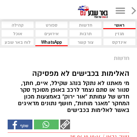
ראשי
חדשות
ספורט
קהילה
מגזין
תרבות
אירועים
אוכל
אינדקס
צור קשר
WhatsApp
לוח באר שבע
חדשות
האלימות בכבישים לא מפסיקה
מי מאתנו לא נתקל בנהג שקילל, איים, חתך,
סנוור או סתם נצמד לרכב באופן מסוכן? סקר
חדש של עמותת "אור ירוק" באמצעות מכון
המחקר "מאגר מוחות", חושף נתונים מדאיגים
באשר לאלימות בכבישים
נועה גבאי / 18:16 25.06.19