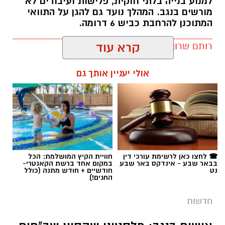
למנוע בנייה בלתי חוקית, פלישות ועיבודים לא
מורשים בנגב. המהלך נועד גם להגן על התוואי
המתוכנן להרחבת כביש 6 דרומה.
רותם שרון / 11:32 08.08.26
קרא עוד
אולי יעניין אותך גם
תגים:
רמ''י
☎ לחצו כאן לרשימת עורכי דין
חוויית הקיץ המושלמת: הכל
בבאר שבע - אינדקס באר שבע
במקום אחד ברשת הקאנטרי-
נט
חודשיים + חודש מתנה (כולל
החגים!)
חדשות