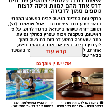
אישום בנגב: פלסטיני שהסיע שב"חים
דרס אחד מהם למוות וניסה לרצוח
נוספים סמוך לדבירה
פרקליטות המדינה הגישה לבית המשפט המחוזי
בבאר שבע כתב אישום נגד באסל שואמרה (27),
תושב דורא ששהה בישראל בניגוד לחוק. על פי
האישום, בעקבות ויכוח שפרץ במהלך נסיעה,
פתח שואמרה במסע דריסות בחורשה סמוך
לקיבוץ דבירה, רצח את אחד הנוסעים ופצע
קרדיט: רמ"י
אחרים. לאחר מכן נמלט מהזירה ונעצר בהמשך
קרא עוד
בבאר שבע.
המדינה, בהובלת החטיבה לשמירה על הקרקע
אולי יעניין אותך גם
ברשות מקרקעי ישראל (רמ"י), מחדשת בימים אלה
רותם שרון / 11:30 08.08.26
את עבודות הנטיעה באזור ואדי ענים שבנגב.
הפעילות, המבוצעת בפועל על ידי קק"ל ומאובטחת
על ידי משטרת ישראל, מקיפה שטח עצום של
כ-6,000 דונם – פי שניים בקירוב משטחה של העיר
גבעתיים. העבודות מתבצעות כחלק מפעילות
תגים:
משטרה
☎ לחצו כאן לרשימת עורכי דין
חוויית הקיץ המושלמת: הכל
רציפה ועקבית המתקיימת מזה למעלה משלושה
בבאר שבע - אינדקס באר שבע
במקום אחד ברשת הקאנטרי-