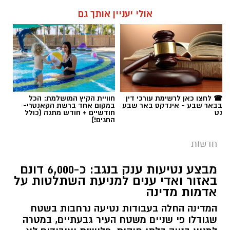
אולי יעניין אותך גם
☎ לחצו כאן לרשימת עורכי דין
חוויית הקיץ המושלמת: הכל
בבאר שבע - אינדקס באר שבע
במקום אחד ברשת הקאנטרי-
נט
חודשיים + חודש מתנה (כולל
החגים!)
חדשות
מבצע נטיעות ענק בנגב: כ-6,000 דונם
באזור ואדי ענים למניעת השתלטות על
אדמות מדינה
המדינה החלה בעבודות נטיעה נרחבות בשטח
שגודלו פי שניים משטח העיר גבעתיים, במטרה