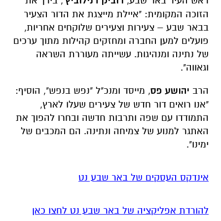
ראש העיר באר שבע,
רוביק דנילוביץ'
, בירך את
הזוכה המקומית: "איילת מייצגת את הדור הצעיר
בבאר שבע – צעירות וצעירים שלוקחים אחריות,
פועלים למען החברה ומחזקים קהילות מתוך ערכים
של נתינה ומנהיגות. עשייתה מעוררת השראה
וגאווה".
הרב
יהושע פס
, מייסד ומנכ"ל "נפש בנפש", הוסיף:
"אנו רואים דור חדש של צעירים שעלו לארץ,
התמודדו עם שפה ותרבות חדשה ובחרו להפוך את
האתגר למנוע של צמיחה ונתינה. הם המכבים של
ימינו".
אינדקס העסקים של באר שבע נט
להורדת אפליקציה של באר שבע נט לחצו כאן