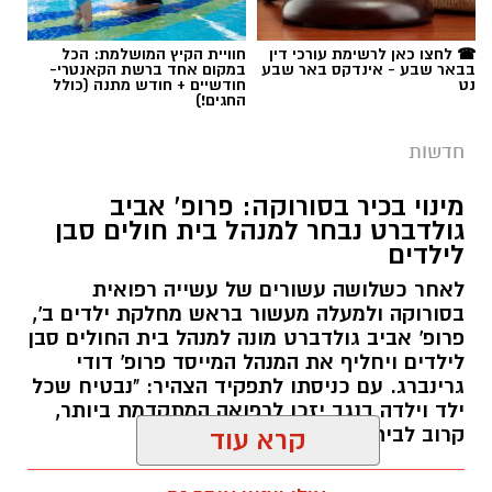
☎ לחצו כאן לרשימת עורכי דין
חוויית הקיץ המושלמת: הכל
בבאר שבע - אינדקס באר שבע
במקום אחד ברשת הקאנטרי-
נט
חודשיים + חודש מתנה (כולל
החגים!)
חדשות
מינוי בכיר בסורוקה: פרופ' אביב
גולדברט נבחר למנהל בית חולים סבן
לילדים
לאחר כשלושה עשורים של עשייה רפואית
בסורוקה ולמעלה מעשור בראש מחלקת ילדים ב',
פרופ' אביב גולדברט מונה למנהל בית החולים סבן
לילדים ויחליף את המנהל המייסד פרופ' דודי
גרינברג. עם כניסתו לתפקיד הצהיר: "נבטיח שכל
ילד וילדה בנגב יזכו לרפואה המתקדמת ביותר,
קרוב לבית".
קרא עוד
רותם שרון / 19:10 07.08.26