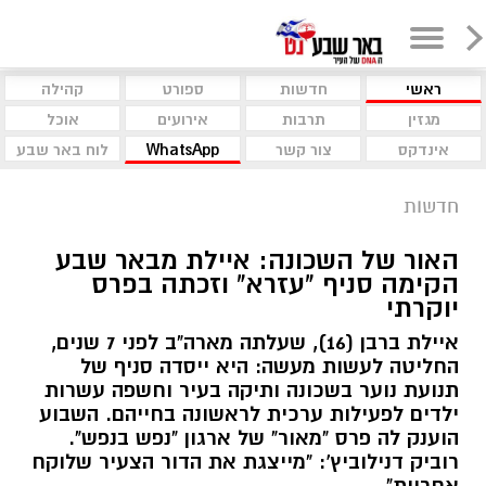
ראשי
חדשות
ספורט
קהילה
מגזין
תרבות
אירועים
אוכל
אינדקס
צור קשר
WhatsApp
לוח באר שבע
חדשות
האור של השכונה: איילת מבאר שבע
הקימה סניף "עזרא" וזכתה בפרס
יוקרתי
איילת ברבן (16), שעלתה מארה"ב לפני 7 שנים,
החליטה לעשות מעשה: היא ייסדה סניף של
תנועת נוער בשכונה ותיקה בעיר וחשפה עשרות
ילדים לפעילות ערכית לראשונה בחייהם. השבוע
הוענק לה פרס "מאור" של ארגון "נפש בנפש".
רוביק דנילוביץ': "מייצגת את הדור הצעיר שלוקח