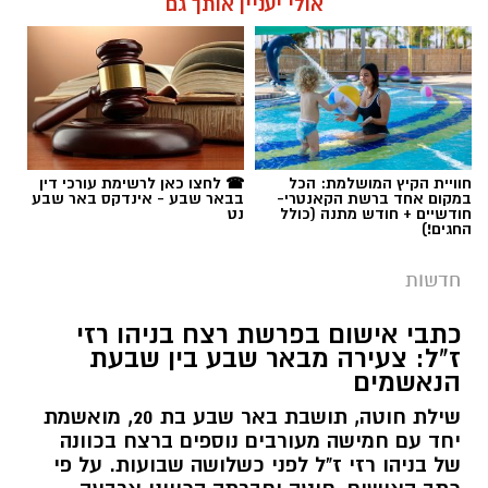
אולי יעניין אותך גם
תגים:
פרופ' אביב גולדברט
חוויית הקיץ המושלמת: הכל
☎ לחצו כאן לרשימת עורכי דין
במקום אחד ברשת הקאנטרי-
בבאר שבע - אינדקס באר שבע
חודשיים + חודש מתנה (כולל
נט
החגים!)
חדשות
כתבי אישום בפרשת רצח בניהו רזי
ז"ל: צעירה מבאר שבע בין שבעת
הנאשמים
שילת חוטה, תושבת באר שבע בת 20, מואשמת
יחד עם חמישה מעורבים נוספים ברצח בכוונה
של בניהו רזי ז"ל לפני כשלושה שבועות. על פי