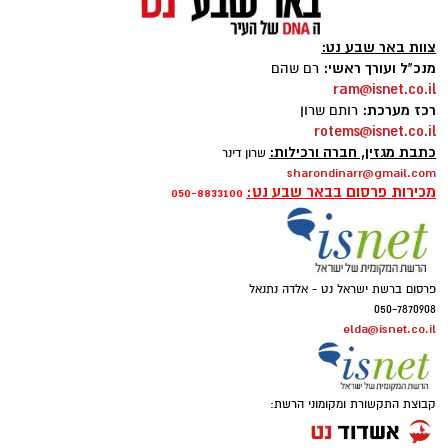
צוות באר שבע נט:
מנכ"ל ועורך ראשי:
רם שהם
ram@isnet.co.il
רכז מערכת:
רותם שרון
rotems@isnet.co.il
כתבת מגזין, חברה ורכילות:
שרון דינר
sharondinarr@gmail.com
קרדיט: משטרת ישראל
מכירות פרסום בבאר שבע נט:
050-8833100
החל מיום שישי ולאורך כל השבת, נאלצו תושבי
כרמית להתמודד עם מציאות בלתי נתפסת
פרסום ברשת ישראל נט - אלדה נתנאל
ולהאזין לצרורות ירי כבדים שהפרו לחלוטין את
050-7870908
elda@isnet.co.il
השלווה באזור. התושבים המתוסכלים והמפוחדים
תיארו את סוף השבוע האחרון כרצף של אירועים
חריגים בעוצמתם, שזלגו מהיישוב הסמוך לקייה
קבוצת התקשורת ומקומוני הרשת:
וזרעו בהלה רבה. "זה היה ירי מטורף, כזה עוד לא
היה כאן", העיד אחד התושבים, שתיאר אווירת