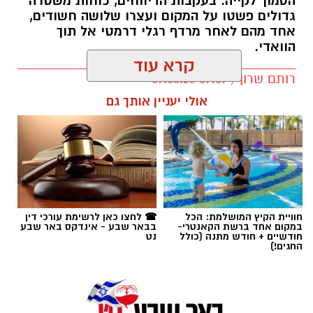
הסמוך לקייה. בעקבות הדיווחים, כוחות משטרה
גדולים פשטו על המקום ועצרו שלושה חשודים,
אחד מהם לאחר מרדף רגלי דרמטי אל תוך
הוואדי.
קרא עוד
רותם שרון / 09:07 09.08.26
אולי יעניין אותך גם
תגים:
כרמית
חוויית הקיץ המושלמת: הכל
☎ לחצו כאן לרשימת עורכי דין
במקום אחד ברשת הקאנטרי-
בבאר שבע - אינדקס באר שבע
חודשיים + חודש מתנה (כולל
נט
החגים!)