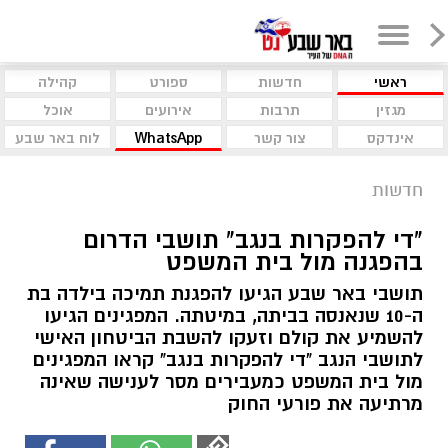
ראשי
חדשות
ספורט
קהילה
מגזין
תרבות
אירועים
אוכל
אינדקס
צור קשר
WhatsApp
לוח באר שבע
חדשות
"די להפקרות בנגב" תושבי הדרום
בהפגנה מול בית המשפט
תושבי באר שבע הגיעו להפגנת תמיכה בילדה בת
ה-10 שנאנסה בביתה, במיטתה. המפגינים הגיעו
להשמיע את קולם וזעקו להשבת הביטחון האישי
לתושבי הנגב "די להפקרות בנגב" קראו המפגינים
מול בית המשפט כמעבירים מסר לענישה שאינה
מרתיעה את פורעי החוק