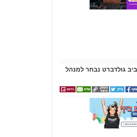
החגים!)
אביב גולדברט נבחר למנהל
אית בסורוקה ולמעלה מעשור
גולדברט מונה למנהל בית החולים
פרופ' דודי גרינברג. עם כניסתו
דה בנגב יזכו לרפואה המתקדמת
וד