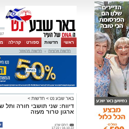
07 אוגוסט 2026 / 23:27
ראשי
חדשות
ספורט
קהילה
מג
חדשות ארציות
חדשות מהאזור
עסקים
טיפים והמלצות
|
באר שבע נט
>
חדשות
>
דיווח: שני תושבי חורה ותל 
ארגון טרור מעזה
רותם שרון
16.10.22 / 17:22