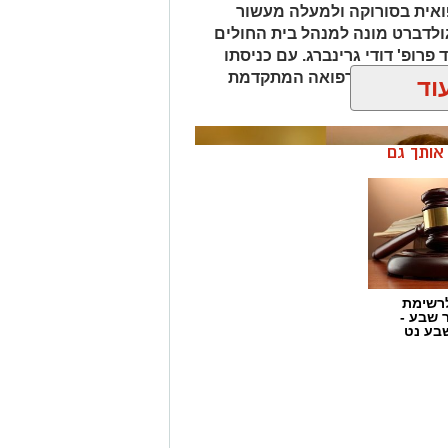
ן אותך גם
רשימת
ר שבע -
בע נט
 רזי ז"ל: צעירה מבאר