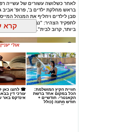
ביותר, קרוב לבית".
אולי יעניי
חוויית הקיץ המושלמת:
☎ לחצו כאן ל
הכל במקום אחד ברשת
עורכי דין בבא
הקאנטרי- חודשיים +
אינדקס באר ש
חודש מתנה (כולל
החגים!)
באר שבע נט
>
חדשות
>
כתבי אישום בפרשת רצח בניהו
שבע בין שבעת הנאשמים