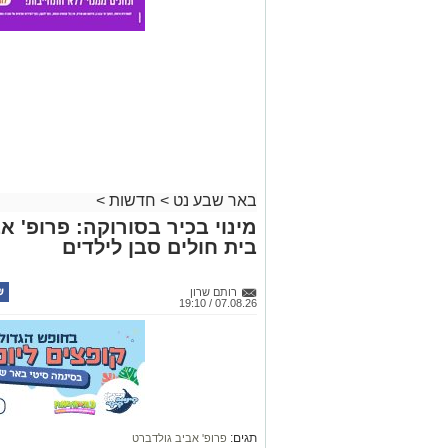
באר שבע נט
>
חדשות
>
מינוי בכיר בסורוקה: פרופ' 
בית חולים סבן לילדים
רותם שרון
07.08.26 / 19:10
תגים:
פרופ' אביב גולדברט
לאחר כשלושה עשורים של עשייה רפו
בראש מחלקת ילדים ב', פרופ' אביב 
סבן לילדים ויחליף את המנהל המייסד 
לתפקיד הצהיר: "נבטיח שכל ילד ויל
קרא ע