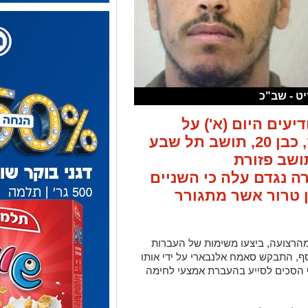
ט - שב"כ
עים היום (א') על
מעצרם של סעד אבו רקייק, כבן 20, תושב תל שבע
אלנבארי, כבן 21, תושב פזורת
ה נגדם עלה כי השניים
 טרור אשר מתגורר
הרצועה, ביצעו משימות של העברות
סף, התבקש סאמח אלנבארי על ידי אותו
ף הסכים לסייע בהעברת אמצעי לחימה
ילותם של ארגוני הטרור מרצועת עזה,
ם ישראלים לטובת ביצוע פעילות טרור.
שניים על ידי פרקליטות מחוז דרום
יות חמורות.