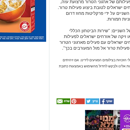
שניים: ''שירות הביטחון הכללי
 זיקה של אזרחים ישראלים לפעילות
ים ישראלים עם פעילים מארגוני הטרור
פעילות טרור אל מול המעורבים בכך''.
 הזכויות בצילומים המגיעים לידינו. אם זיהיתים
נות אלינו ולבקש לחדול מהשימוש באמצעות כתובת
אולי
יעניין
אותך
גם
☎ לחצו כאן לרשימת
חוויית הקיץ המושלמת:
עורכי דין בבאר שבע -
הכל במקום אחד ברשת
הקאנטרי- חודשיים +
אינדקס באר שבע נט
חודש מתנה (כולל