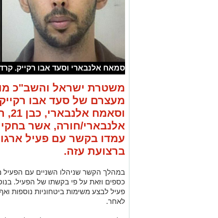
סמאח אלנבארי וסעד אבו רקייק. קרדי
משטרת ישראל והשב"כ מודי
וסאמח 
אלנבארי/חורה, אשר בחקיר
עמדו בקשר עם פעיל ארגון
ברצועת עזה.
במהלך הקשר שניהלו השניים עם הפעיל מ
כספים וזאת על פי בקשתו של הפעיל. בנו
פעיל לבצע משימות ביטחוניות נוספות וא
לאחר.
על פי השב"כ, מדובר בסיכול שמלמד על פע
אשר ממשיכים לפעול בכל העת לגיוס אזרחי
עם תום חקירתם בשב"כ, הוגשו היום כנגד ה
כתבי אישום המייחסים להם עבירות ביטחונ