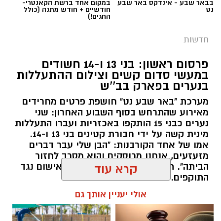
מערכת "באר שבע נט" חושפת פרטים מחרידים
מאירוע שהתרחש בסוף השבוע האחרון: שני
נערים כבני 15 הותקפו באכזריות ועברו התעללות
קרדיט: משטרת ישראל
מינית קשה על ידי חבורת קטינים בני 13 ו-14.
אמו של אחד הקורבנות: "הבן שלי עבר דברים
שוטרי המחוז הדרומי ולוחמי המשמר הלאומי של
מזעזעים, אנחנו מרוסקים והוא מסרב לחזור
מג"ב ממשיכים להנחית מכות על תשתיות
הביתה". תוך ימים ספורים: צפוי כתב אישום נגד
קרא עוד
התוקפים.
הפשיעה בנגב, עם שתי תפיסות משמעותיות
ביממות האחרונות. במסגרת פעילות סמויה
אולי יעניין אותך גם
רותם שרון / 15:41 06.08.26
שנערכה על ידי כוחות מג"ב יחד עם שוטרי ימ"ר
דרום, אותר רכב חשוד בצומת בית קמה.
בחיפוש שנערך ברכב, בעזרתה של הכלבה
המשטרתית "איקרה", אותר שלל רב: במכסה
המנוע ובגב המושבים האחוריים הוסלקו לא פחות
תגים:
משטרה
,
מעשי סדום
,
התעללות
☎ לחצו כאן לרשימת עורכי דין
חוויית הקיץ המושלמת: הכל
מ-1.6 ק"ג של חומר החשוד כסם קשה מסוג
בבאר שבע - אינדקס באר שבע
במקום אחד ברשת הקאנטרי-
נט
חודשיים + חודש מתנה (כולל
קריסטל. הרכב הוחרם במקום, ושני יושביו, צעירים
החגים!)
בני 22 תושבי הפזורה הבדואית, נעצרו מיד והועברו
לחקירה.