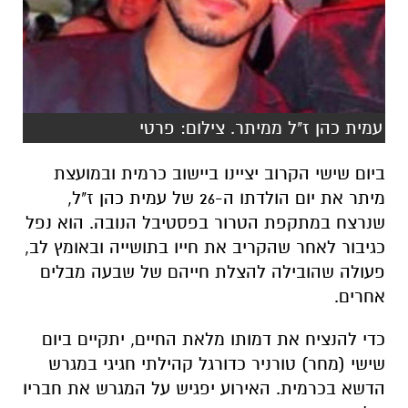
עמית כהן ז"ל ממיתר. צילום: פרטי
ביום שישי הקרוב יציינו ביישוב כרמית ובמועצת
מיתר את יום הולדתו ה-26 של עמית כהן ז"ל,
שנרצח במתקפת הטרור בפסטיבל הנובה. הוא נפל
כגיבור לאחר שהקריב את חייו בתושייה ובאומץ לב,
פעולה שהובילה להצלת חייהם של שבעה מבלים
אחרים.
כדי להנציח את דמותו מלאת החיים, יתקיים ביום
שישי (מחר) טורניר כדורגל קהילתי חגיגי במגרש
הדשא בכרמית. האירוע יפגיש על המגרש את חבריו
של עמית ומשפחתו, יחד עם אורחים מיוחדים
במינם: שחקני עבר מנבחרת ישראל, שיגיעו במיוחד
כדי לכבד את זכרו של עמית במשחק ראווה.