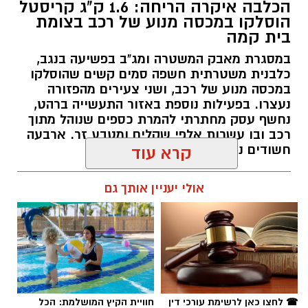
חשודים נעצרו בסך הכל.
קרא עוד
רותם שרון / 19:00 06.08.26
אולי יעניין אותך גם
תגים:
משטרה
☎ לחצו כאן לרשימת עורכי דין
חוויית הקיץ המושלמת: הכל
בבאר שבע - אינדקס באר שבע
במקום אחד ברשת הקאנטרי-
נט
חודשיים + חודש מתנה (כולל
החגים!)
חדשות
פרסום ראשון: בני 13 ו-14 חשודים
במעשי סדום קשים וצילום ההתעללות
בנערים בפארק בב''ש