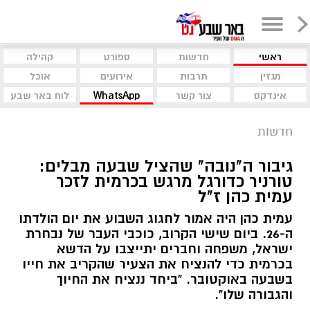
ראשי
חדשות
ספורט
קהילה
מגזין
תרבות
אירועים
אוכל
אינדקס
צור קשר
WhatsApp
לוח באר שבע
חדשות
גיבור ה"נובה" שהציל שבעה מבלים:
טורניר כדורגל מרגש בכרמית לזכר
עמית כהן ז"ל
עמית כהן היה אמור לחגוג השבוע את יום הולדתו
ה-26. ביום שישי הקרוב, כוכבי העבר של נבחרת
ישראל, משפחה וחברים יתייצבו על הדשא
בכרמית כדי להנציח את הצעיר שהקריב את חייו
בשבעה באוקטובר. "ביחד ננציח את החיוך
והגבורה שלו".