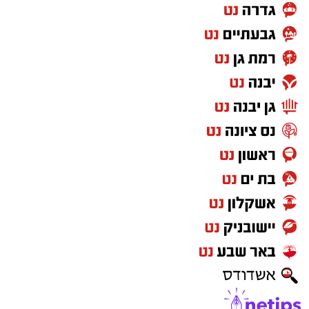
האירוע הופסק רק בנס, לאחר שאמה של אחד
בפרסומינו צילום שיש לכם זכויות בו, אתם רשאים
הקורבנות, שדאגה מכך שבנה טרם שב, התקשרה
לפנות אלינו ולבקש לחדול מהשימוש באמצעות
ללא הרף. התוקפים הורו לנער לענות ולומר שהוא
כתובת המייל:ram@isnet.co.il
בפארק, וכשהבינו שהאם בדרכה למקום – הם
איימו על הקורבנות שאם ידברו הם יגיעו עד לביתם,
זרקו את הטלפונים ונמלטו מהמקום.
נטיפס - רשת חברתית לטיפים והמלצות
שערים חשמליים בבאר שבע
Netips -רשת חברתית לחכמת ההמונים
מסלולים לטיולים
טיולים בדרום
עורך דין באשדוד
קריית גת נט
חולון נט
קרדיט: משטרת ישראל
פרסום