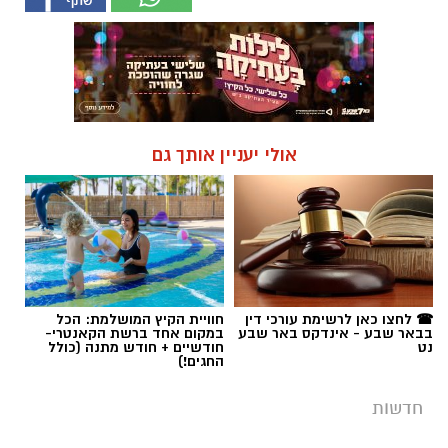
☎ לחצו כאן לרשימת עורכי דין
חוויית הקיץ המושלמת: הכל
בבאר שבע - אינדקס באר שבע
במקום אחד ברשת הקאנטרי-
נט
חודשיים + חודש מתנה (כולל
החגים!)
חדשות
הכלבה איקרה הריחה: 1.6 ק"ג קריסטל
הוסלקו במכסה מנוע של רכב בצומת
בית קמה
במסגרת מאבק המשטרה ומג"ב בפשיעה בנגב,
כלבנית משטרתית חשפה סמים קשים שהוסלקו
במכסה מנוע של רכב, ושני צעירים מהפזורה
נעצרו. בפעילות נוספת באזור התעשייה ברהט,
נחשף עסק מחתרתי להמרת כספים שנוהל מתוך
רכב ובו עשרות אלפי שקלים ומטבע זר. ארבעה