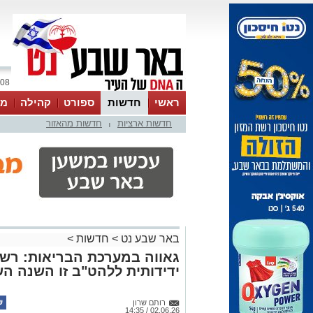
08 אוגוסט 2026 / 01:10
ראשי
חדשות
ספורט
קהילה
מג
חדשות ארציות
חדשות מהאזור
עסקים
טיפים והמלצות
|
באר שבע נט
>
חדשות
>
גאווה במערכת הבריאות: רש
ידידותית ללהט"ב זו השנה הש
רותם שרון
02.06.26 / 14:35