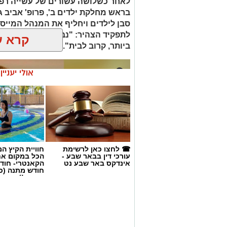
לאחר כשלושה עשורים של עשייה רפו
בראש מחלקת ילדים ב', פרופ' אביב 
סבן לילדים ויחליף את המנהל המייסד 
לתפקיד הצהיר: "נבטיח שכל ילד ויל
קרא ע
ביותר, קרוב לבית".
אולי יעניי
☎ לחצו כאן לרשימת
חוויית הקיץ ה
עורכי דין בבאר שבע -
הכל במקום א
אינדקס באר שבע נט
הקאנטרי- חודש
חודש מתנה (כ
החגים!)