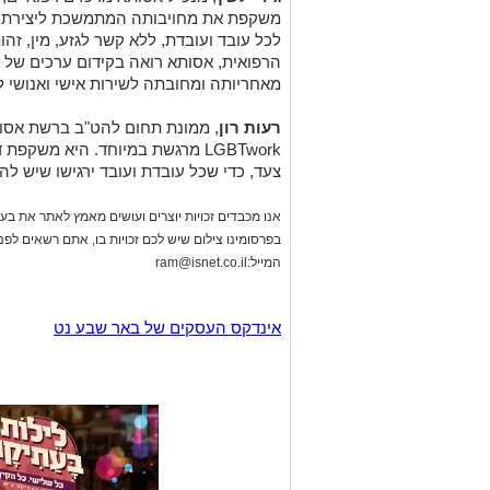
משקפת את מחויבותה המתמשכת ליצירת סב
לכל עובד ועובדת, ללא קשר לגזע, מין, זהו
הרפואית, אסותא רואה בקידום ערכים של כב
מאחריותה ומחובתה לשירות אישי ואנושי ל
רעות רון
, ממונת תחום להט"ב ברשת אסות
LGBTwork מרגשת במיוחד. היא משק
צעד, כדי שכל עובדת ועובד ירגישו שיש להם
אנו מכבדים זכויות יוצרים ועושים מאמץ לאתר את בעלי
בפרסומינו צילום שיש לכם זכויות בו, אתם רשאים לפ
המייל:
ram@isnet.co.il
אינדקס העסקים של באר שבע נט