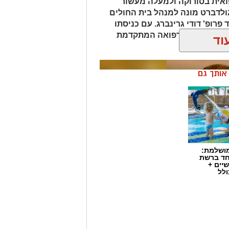
אית בסורוקה ולמעלה מעשור
גולדברט מונה למנהל בית החולים
פרופ' דודי גרינברג. עם כניסתו
דה בנגב יזכו לרפואה המתקדמת
וד
ן אותך גם
מושלמת:
חד ברשת
יים +
ולל