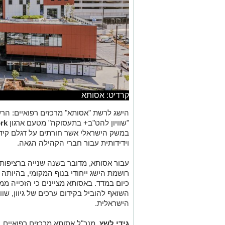
קרדיט: אסותא
הישג לרשת "אסותא" מרכזים רפואיים: הרש
"שוויון להט"ב+ בתעסוקה" מטעם ארגון
rk
במשק הישראלי אשר חורתים על דגלם קידו
וידידותית עבור חברי הקהילה הגאה.
עבור אסותא, מדובר בשנה שנייה ברציפות 
רושמת הישג ייחודי בנוף המקומי, בהיותה
כיום במדד. באסותא מציינים כי הזכייה 
השואף להוביל בקידום ערכים של גיוון, שו
הישראלית.
גידי לשץ
, מנכ"ל אסותא מרכזים רפואיים,