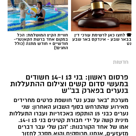
​אתמול, בהתאם להנחיית מפקד מחוז מרכז, ניצב
אמיר כהן, הועברה חקירת ההיעדרות מאחריות
תחנת דימונה במחוז דרום לידי היחידה המרכזית
תגים:
משטרה
☎ לחצו כאן לרשימת עורכי דין
חוויית הקיץ המושלמת: הכל
(ימ"ר) שרון, זאת לאחר שמוצו כלל פעולות החיפוש
בבאר שבע - אינדקס באר שבע
במקום אחד ברשת הקאנטרי-
וכיווני הבדיקה שבוצעו עד כה.
נט
חודשיים + חודש מתנה (כולל
החגים!)
​הבוקר, במסגרת מאמצי חיפוש נרחבים שהובילה
חדשות
ימ"ר שרון בשיתוף שוטרי תחנת פתח תקווה, לוחמי
מג"ב ומתנדבים, אותר הממצא הטרגי בשטח פתוח
פרסום ראשון: בני 13 ו-14 חשודים
במעשי סדום קשים וצילום ההתעללות
סמוך לכביש 40.
בנערים בפארק בב''ש
​כזכור, בשבוע שעבר חלה תפנית דרמטית בחקירה,
מערכת "באר שבע נט" חושפת פרטים מחרידים
כאשר המשטרה עצרה שני צעירים בשנות ה-20
מאירוע שהתרחש בסוף השבוע האחרון: שני
נערים כבני 15 הותקפו באכזריות ועברו התעללות
לחייהם, תושבי דימונה. על פי פרטי החקירה,
קרדיט: משטרת ישראל
מינית קשה על ידי חבורת קטינים בני 13 ו-14.
השניים נצפו יחד עם דיין באזור פתח תקווה ב-18
אמו של אחד הקורבנות: "הבן שלי עבר דברים
ביולי, יום לאחר המועד שבו דווח כי נראה לאחרונה
שוטרי המחוז הדרומי ולוחמי המשמר הלאומי של
מזעזעים, אנחנו מרוסקים והוא מסרב לחזור