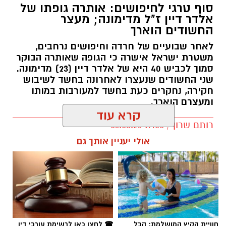
סוף טרגי לחיפושים: אותרה גופתו של
אלדר דיין ז"ל מדימונה; מעצר
החשודים הוארך
לאחר שבועיים של חרדה וחיפושים נרחבים,
משטרת ישראל אישרה כי הגופה שאותרה הבוקר
סמוך לכביש 40 היא של אלדר דיין (23) מדימונה.
שני החשודים שנעצרו לאחרונה בחשד לשיבוש
חקירה, נחקרים כעת בחשד למעורבות במותו
ומעצרם הוארך.
קרא עוד
רותם שרון / 19:00 06.08.26
אולי יעניין אותך גם
תגים:
אלדר דיין
חוויית הקיץ המושלמת: הכל
☎ לחצו כאן לרשימת עורכי דין