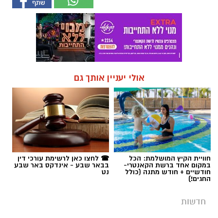
אולי יעניין אותך גם
חוויית הקיץ המושלמת: הכל
☎ לחצו כאן לרשימת עורכי דין
במקום אחד ברשת הקאנטרי-
בבאר שבע - אינדקס באר שבע
חודשיים + חודש מתנה (כולל
נט
החגים!)
חדשות