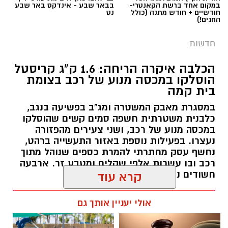
במקום אחד ברשת הקאנטרי-
בבאר שבע - אינדקס באר שבע
חודשיים + חודש מתנה (כולל
נט
החגים!)
חדשות
הכלבה איקרה הריחה: 1.6 ק"ג קריסטל
הוסלקו במכסה מנוע של רכב בצומת
בית קמה
במסגרת מאבק המשטרה ומג"ב בפשיעה בנגב,
קרדיט: זק"א
כלבנית משטרתית חשפה סמים קשים שהוסלקו
במכסה מנוע של רכב, ושני צעירים מהפזורה
התפתחות קשה וכואבת בפרשת היעדרותו של
נעצרו. בפעילות נוספת באזור התעשייה ברהט,
נחשף עסק מחתרתי להמרת כספים שנוהל מתוך
אלדר דיין ז"ל, צעיר בן 23 מדימונה, שנעדר מאז
רכב ובו עשרות אלפי שקלים ומטבע זר. ארבעה
סוף חודש יולי. משטרת ישראל התירה היום
חשודים נעצרו בסך הכל.
קרא עוד
(חמישי) לפרסום כי הגופה שאותרה הבוקר בשטח
פתוח סמוך לכביש 40 זוהתה בוודאות כגופתו של
רותם שרון / 19:00 06.08.26
אולי יעניין אותך גם
דיין, לאחר השלמת הליך הזיהוי במכון הלאומי
לרפואה משפטית. הודעה מרה נמסרה למשפחתו.