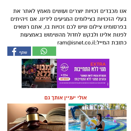
לפנות אלינו ולבקש לחדול מהשימוש באמצעות
כתובת המייל:
ram@isnet.co.il
אולי יעניין אותך גם
חוויית הקיץ המושלמת: הכל
☎ לחצו כאן לרשימת עורכי דין
במקום אחד ברשת הקאנטרי-
בבאר שבע - אינדקס באר שבע
חודשיים + חודש מתנה (כולל
נט
החגים!)