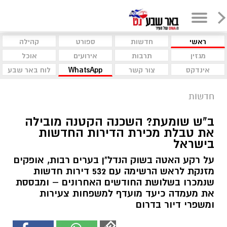
ראשי
חדשות
ספורט
קהילה
מגזין
תרבות
אירועים
אוכל
אינדקס
צור קשר
WhatsApp
לוח באר שבע
חדשות
ב"ש שומעת? השכנה הקטנה מובילה
את טבלת מכירת הדירות החדשות
בישראל
על רקע האטה בשוק הנדל"ן בערים רבות, אופקים
מזנקת לראש הרשימה עם 532 דירות חדשות
שנמכרו בשלושת החודשים האחרונים – ומבססת
את מעמדה כיעד מועדף למשפחות צעירות
ומשפרי דיור בדרום