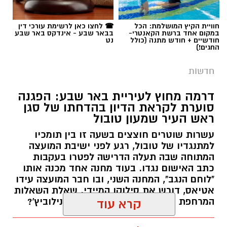
חדשות
דרמה מחוץ לעיריית באר שבע: הפגנה
סוערת לקראת הדיון בהדחתו של סגן
ראש העיר שמעון טובול
עשרות שוטרים חוצצים בשעה זו בין תומכיו
למתנגדיו של טובול, רגע לפני ישיבת המועצה
המתוחה שבה תעלה הדרישה לפטרו בעקבות
כתב האישום נגדו. בעוד מחנה אחד מכנה אותו
"לוחם הנגב", המחנה השני, ובו חבר המועצה עידו
אטיאס, דורש את סילוקו המיידי. שאלת השאלות
המרחפת באוויר: כיצד יכריע רוביק דנילוביץ'?
קרא עוד
רותם שרון / 18:10 05.08.26
אולי יעניין אותך גם