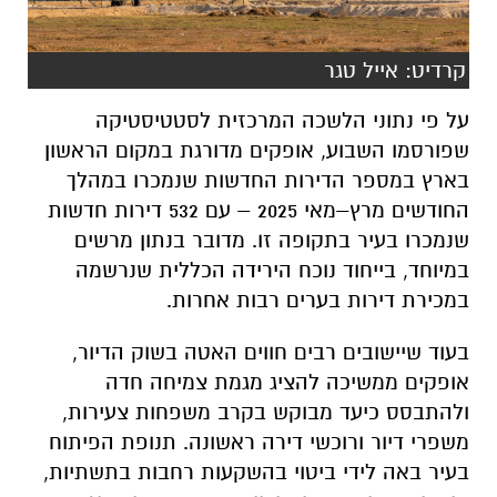
על פי נתוני הלשכה המרכזית לסטטיסטיקה
שפורסמו השבוע, אופקים מדורגת במקום הראשון
בארץ במספר הדירות החדשות שנמכרו במהלך
החודשים מרץ–מאי 2025 – עם 532 דירות חדשות
שנמכרו בעיר בתקופה זו. מדובר בנתון מרשים
במיוחד, בייחוד נוכח הירידה הכללית שנרשמה
במכירת דירות בערים רבות אחרות.
בעוד שיישובים רבים חווים האטה בשוק הדיור,
אופקים ממשיכה להציג מגמת צמיחה חדה
ולהתבסס כיעד מבוקש בקרב משפחות צעירות,
משפרי דיור ורוכשי דירה ראשונה. תנופת הפיתוח
בעיר באה לידי ביטוי בהשקעות רחבות בתשתיות,
מוסדות חינוך, תרבות ורווחה – מה שהופך את
אופקים לעיר אטרקטיבית, לא רק בעתיד אלא כבר
בהווה.