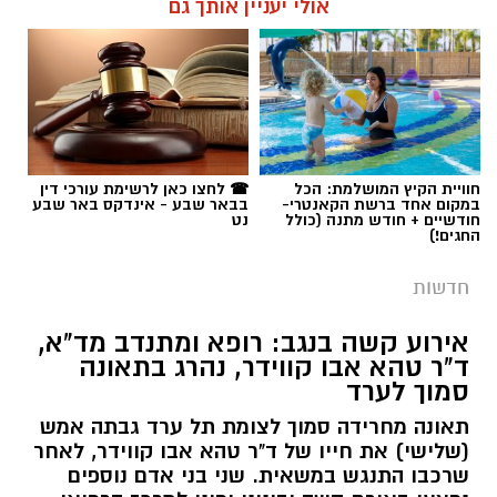
תגים:
שמעון טובול
חוויית הקיץ המושלמת: הכל
☎ לחצו כאן לרשימת עורכי דין
במקום אחד ברשת הקאנטרי-
בבאר שבע - אינדקס באר שבע
חודשיים + חודש מתנה (כולל
נט
החגים!)
חדשות
אירוע קשה בנגב: רופא ומתנדב מד"א,
ד"ר טהא אבו קווידר, נהרג בתאונה
סמוך לערד
תאונה מחרידה סמוך לצומת תל ערד גבתה אמש
(שלישי) את חייו של ד"ר טהא אבו קווידר, לאחר
שרכבו התנגש במשאית. שני בני אדם נוספים
נפצעו באורח קשה ובינוני ופונו למרכז הרפואי
סורוקה. צוותי ההצלה והרפואה, חלקם עמיתיו
לארגון מד"א, נאלצו לקבוע את מותו בזירה
קרדיט: באר שבע נט
הקשה.
קרא עוד
מתח שיא נרשם בשעה זו ברחבת עיריית באר