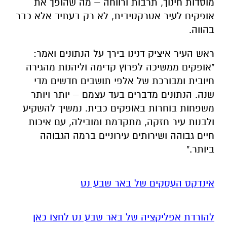
ראש העיר איציק דנינו בירך על הנתונים ואמר:
"אופקים ממשיכה לפרוץ קדימה וליהנות מהגירה
חיובית ומבורכת של אלפי תושבים חדשים מדי
שנה. הנתונים מדברים בעד עצמם – יותר ויותר
משפחות בוחרות באופקים כבית. נמשיך להשקיע
ולבנות עיר חזקה, מתקדמת ומובילה, עם איכות
חיים גבוהה ושירותים עירוניים ברמה הגבוהה
ביותר."
אינדקס העסקים של באר שבע נט
להורדת אפליקציה של באר שבע נט לחצו כאן
אנו מכבדים זכויות יוצרים ועושים מאמץ לאתר את
בעלי הזכויות בצילומים המגיעים לידינו. אם זיהיתים
בפרסומינו צילום שיש לכם זכויות בו, אתם רשאים