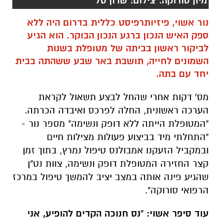
מיון סורוקה. צילום: שרון טל
נור אשוי, פיזיותרפיסט כללית בדרום היה ללא
ספק האיש הנכון ברגע הנכון הבוקר. הוא הגיע
לביקור ראשון בביתה של מטופלת בשנות
השמונים לחייה, תושבת באר שבע ששהתה בבית
יחד עם בתה.
מס' דקות אחרי שהחל לבצע תשאול לקראת
הערכה ראשונית, החלה לפרכס ואיבדה הכרתה.
"המטופלת הייתה ללא דופק ונשימה" מספר נור -
"התחלתי מיד בביצוע פעולות מצילות חיים
ובמקביל הזעקנו אמבולנס טיפול נמרץ, בתוך זמן
קצר החזירה המטופלת דופק ונשימה, צוות נט"ן
שהגיע פינה אותה במצב יציב להמשך טיפול במרכז
הרפואי סורוקה".
עוד סיפר אשוי: "נס חנוכה הקדים להופיע, אני