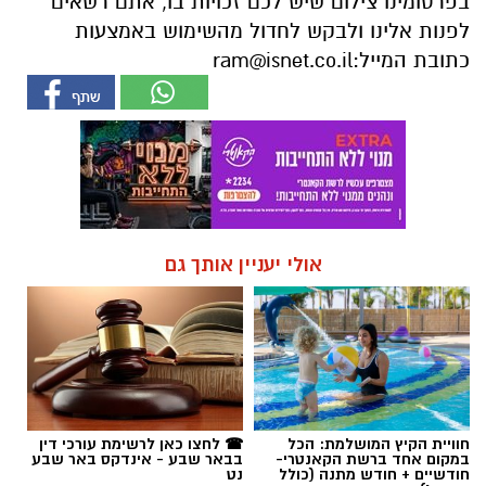
בפרסומינו צילום שיש לכם זכויות בו, אתם רשאים
לפנות אלינו ולבקש לחדול מהשימוש באמצעות
כתובת המייל:
ram@isnet.co.il
אולי יעניין אותך גם
חוויית הקיץ המושלמת: הכל
☎ לחצו כאן לרשימת עורכי דין
במקום אחד ברשת הקאנטרי-
בבאר שבע - אינדקס באר שבע
חודשיים + חודש מתנה (כולל
נט