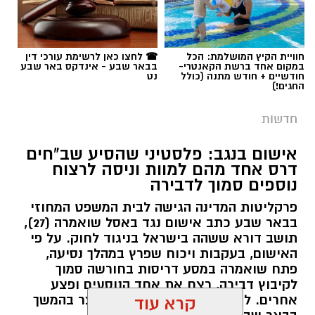
תגים:
רמ''י
חוויית הקיץ המושלמת: הכל
☎ לחצו כאן לרשימת עורכי דין
במקום אחד ברשת הקאנטרי-
בבאר שבע - אינדקס באר שבע
חודשיים + חודש מתנה (כולל
נט
החגים!)
חדשות
אישום בנגב: פלסטיני שהסיע שב"חים
דרס אחד מהם למוות וניסה לרצוח
נוספים סמוך לדבירה
פרקליטות המדינה הגישה לבית המשפט המחוזי
בבאר שבע כתב אישום נגד באסל שואמרה (27),
תושב דורא ששהה בישראל בניגוד לחוק. על פי
האישום, בעקבות ויכוח שפרץ במהלך נסיעה,
פתח שואמרה במסע דריסות בחורשה סמוך
לקיבוץ דבירה, רצח את אחד הנוסעים ופצע
קרדיט: רמ"י
אחרים. לאחר מכן נמלט מהזירה ונעצר בהמשך
קרא עוד