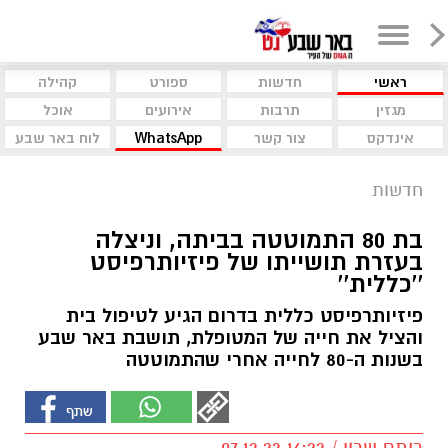
ראשי
חדשות
ספורט
קהילה
מגזין
תרבות
אירועים
אוכל
אינדקס
צור קשר
WhatsApp
לוח באר שבע
חדשות
בת 80 התמוטטה בביתה, וניצלה
בעזרת תושייתו של פיזיותרפיסט
''כללית''
פיזיותרפיסט כללית בדרום הגיע לטיפול בית
והציל את חייה של המטופלת, תושבת באר שבע
בשנות ה-80 לחייה אחרי שהתמוטטה
רותם שרון / 16:22 07.12.22