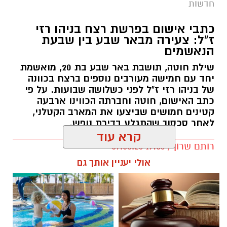
חדשות
כתבי אישום בפרשת רצח בניהו רזי
ז"ל: צעירה מבאר שבע בין שבעת
הנאשמים
שילת חוטה, תושבת באר שבע בת 20, מואשמת
יחד עם חמישה מעורבים נוספים ברצח בכוונה
של בניהו רזי ז"ל לפני כשלושה שבועות. על פי
כתב האישום, חוטה וחברתה הכווינו ארבעה
קטינים חמושים שביצעו את המארב הקטלני,
לאחר סכסוך שהתגלע בדירת נופש.
קרא עוד
קרדיט: סורוקה
רותם שרון / 19:06 07.08.26
אולי יעניין אותך גם
המרכז הרפואי האוניברסיטאי סורוקה מקבוצת
כללית הודיע על מינויו של פרופ' אביב גולדברט
למנהל בית החולים סבן לילדים. פרופ' גולדברט
נכנס לנעליו של פרופ' דודי גרינברג, המנהל המייסד
של בית החולים, שהוביל לאורך שנים את החטיבה
תגים:
רצח בניהו רזי ז"ל