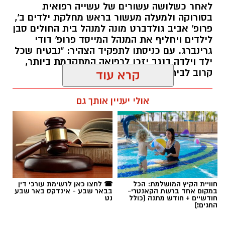
לאחר כשלושה עשורים של עשייה רפואית
בסורוקה ולמעלה מעשור בראש מחלקת ילדים ב',
פרופ' אביב גולדברט מונה למנהל בית החולים סבן
לילדים ויחליף את המנהל המייסד פרופ' דודי
גרינברג. עם כניסתו לתפקיד הצהיר: "נבטיח שכל
ילד וילדה בנגב יזכו לרפואה המתקדמת ביותר,
קרוב לבית".
קרא עוד
רותם שרון / 19:10 07.08.26
אולי יעניין אותך גם
תגים:
פרופ' אביב גולדברט
חוויית הקיץ המושלמת: הכל
☎ לחצו כאן לרשימת עורכי דין
במקום אחד ברשת הקאנטרי-
בבאר שבע - אינדקס באר שבע
חודשיים + חודש מתנה (כולל
נט
החגים!)