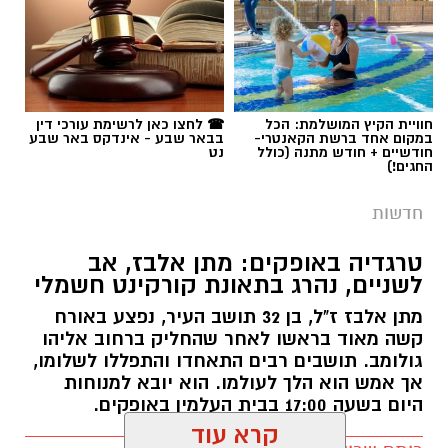
תגים:
חברת חשמל
,
תל שבע
חוויית הקיץ המושלמת: הכל
☎ לחצו כאן לרשימת עורכי דין
במקום אחד ברשת הקאנטרי-
בבאר שבע - אינדקס באר שבע
חודשיים + חודש מתנה (כולל
נט
החגים!)
חדשות
טרגדיה באופקים: מתן אלבז, אב
לשניים, נהרג בתאונת קורקינט חשמלי
מתן אלבז ז"ל, בן 32 תושב העיר, נפצע באורח
קשה מאוד בראשו לאחר שהחליק ברחוב אליהו
גולומב. תושבים רבים התאחדו והתפללו לשלומו,
אך אמש הוא הלך לעולמו. הוא יובא למנוחות
היום בשעה 17:00 בבית העלמין באופקים.
רותם שרון / 11:33 06.08.26
קרא עוד
קרדיט: משטרת ישראל
אולי יעניין אותך גם