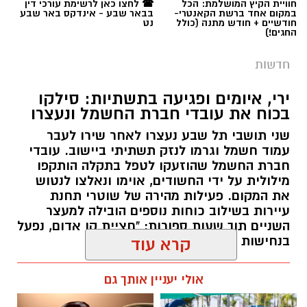
ירי, איומים ופגיעה בתשתיות: סילקו
בכוח את עובדי חברת החשמל ונעצרו
שני תושבי תל שבע נעצרו לאחר שירו לעבר
עמוד חשמל וגרמו לנזק תשתיתי ביישוב. עובדי
חברת החשמל שהוזעקו לטפל בתקלה הותקפו
מילולית על ידי החשודים, אוימו ונאלצו לנטוש
את המקום. פעילות מהירה של שוטרי תחנת
עיירות בשילוב כוחות נוספים הובילה למעצר
השניים תוך שעות ספורות: "חציית קו אדום, נפעל
בנחישות נגד מי שינסה להטיל מורא".
קרא עוד
רותם שרון / 13:30 06.08.26
אולי יעניין אותך גם