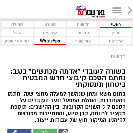
ראשי
חדשות
ספורט
קהילה
מגזין
תרבות
אירועים
אוכל
אינדקס
צור קשר
WhatsApp
לוח באר שבע
חדשות
בשורה לעובדי "אדמה מכתשים" בנגב:
נחתם הסכם קיבוצי חדש המבטיח
ביטחון תעסוקתי
בתום משא ומתן שנמשך למעלה מחצי שנה, חתמו
ההסתדרות, הנהלת המפעל וועד העובדים על
הסכם ל-3 השנים הקרובות. בין ההישגים: תוספת
תקציב לרווחה, קרן סיוע, והתחייבות מפורשת
להימנע ממיקור חוץ של עבודות ייצור.