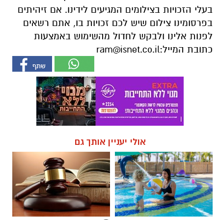
כתובת המייל:
ram@isnet.co.il
אולי יעניין אותך גם
חוויית הקיץ המושלמת: הכל
☎ לחצו כאן לרשימת עורכי דין
במקום אחד ברשת הקאנטרי-
בבאר שבע - אינדקס באר שבע
חודשיים + חודש מתנה (כולל
נט
החגים!)
חדשות