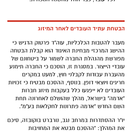
מעבר להטבות הכלכליות, עוה"ד פרטוק הדגיש כי
ההישג המרכזי מבחינת האיגוד הוא קבלת הבטחה
מפורשת מהנהלת החברה לשמור על ביטחונם של
עובדי הייצור. במסגרת זו, הוסכם כי החברה תימנע
מהעברת עבודות לקבלני חוץ, למעט במקרים
חריגים ויוצאי דופן. בנוסף, ההסכם מבטיח כי זכויות
העובדים לא ייפגעו כלל בעקבות מיזוג חברות
"אדמה" בישראל, מהלך שהושלם לאחרונה תחת
השם החדש "אדמה פתרונות לחקלאות בע"מ".
יו"ר ההסתדרות במרחב נגב, נורברט בוקובזה, סיכם
את המהלך: "ההסכם מבטא את המחויבות
המשותפת של כל הצדדים לעתיד החברה ולעתיד
עובדיה. מדובר בהסכם שנבנה מתוך שיח, אחריות
ושיתוף פעולה. אני מאמין שלמפעל יש עתיד מצוין,
וככל שנמשיך לפעול יחד נוכל להוביל את אדמה