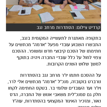
קרדיט צילום: הסתדרות מרחב נגב
בתקופה מאתגרת לתעשייה המקומית בנגב,
התבשרו השבוע עובדי מפעל "אדמה" מכתשים על
חתימתו של הסכם קיבוצי חדש ומשופר. ההסכם
צפוי לחול על כלל עובדי החברה ויהיה בתוקף
למשך שלוש השנים הקרובות.
על ההסכם חתמו יו"ר מרחב נגב בהסתדרות
נורברט בוקובזה, מנכ"ל "אדמה" מכתשים אלי לרר,
ויו"ר ועד העובדים שלומי בר. בטקס החתימה לקחו
חלק גם סמנכ"לית משאבי אנוש של החברה, הדס
נאור, ומזכיר האיגוד המקצועי בהסתדרות, עוה"ד
שלום פרטוק.
המשא ומתן בין הצדדים ארך למעלה מחצי שנה,
וזאת בעיצומה של תקופה מורכבת עבור החברה.