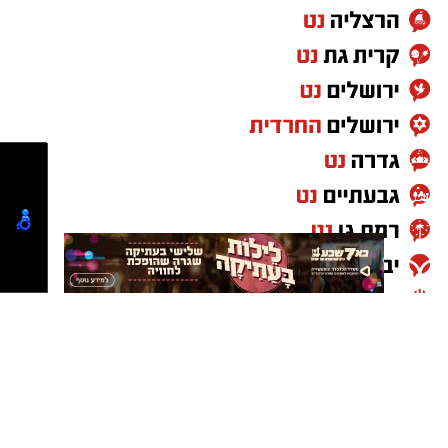
רפואי מציל חיים בשטח.
חציית קו אדום. נפעל במהירות ובנחישות נגד כל מי
שינסה להטיל מורא, לשבש שירותים חיוניים ולפגוע
בביטחון הציבור, ונמשיך לפעול למיצוי הדין עם
המעורבים."
משרדים למכירה>>>
להורדת אפליקציה של באר שבע נט לחצו כאן
אנו מכבדים זכויות יוצרים ועושים מאמץ לאתר את
בעלי הזכויות בצילומים המגיעים לידינו. אם זיהיתים
קרדיט: מד"א
בפרסומינו צילום שיש לכם זכויות בו, אתם רשאים
לפנות אלינו ולבקש לחדול מהשימוש באמצעות
כתובת המייל:ram@isnet.co.il