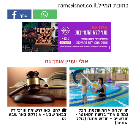
כתובת המייל:
ram@isnet.co.il
אולי יעניין אותך גם
חוויית הקיץ המושלמת: הכל
☎ לחצו כאן לרשימת עורכי דין
במקום אחד ברשת הקאנטרי-
בבאר שבע - אינדקס באר שבע
חודשיים + חודש מתנה (כולל
נט
החגים!)