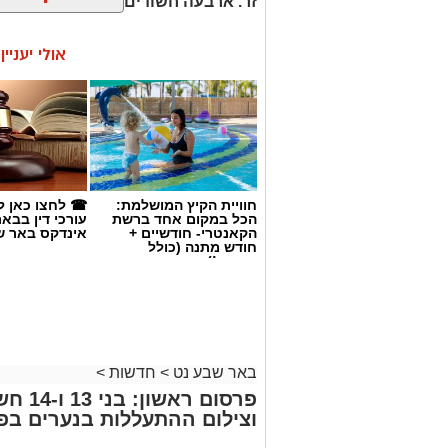
זר. ארבעה חשודים נעצרו בסך הכל.
אולי יעניי
חוויית הקיץ המושלמת:
☎ לחצו כאן ל
הכל במקום אחד ברשת
עורכי דין בבא
הקאנטרי- חודשיים +
אינדקס באר ש
חודש מתנה (כולל
החגים!)
קרדיט: משטרת ישראל
באר שבע נט
>
חדשות
>
פרסום 
שוטרי המחוז הדרומי ולוח
וצילום ההתעללות בנערים בפ
מג"ב ממשיכים להנחית מכ