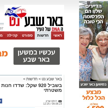
07 אוגוסט 2026 / 06:29
ראשי
חדשות
ספורט
קהילה
מג
עסקים
טיפים והמלצות
באר שבע נט
>
חדשות
>
בשביל 920 שקל: שדדו
משטרתי
רותם שרון
09.08.23 / 12:25