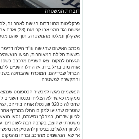
דוברות המשטרה
פרקליטות מחוז דרום הגישה לאחרונה, ל
אשקלון ונמלטו מהמשטרה, תוך שהם מסכנ
מכתב האישום שהגישה עו"ד הילה דרימר יא
הגעתם למקום יצאו השניים מרכבם כשפניה
אוחז מוט ברזל בידו, אז החלו השניים לל
הברזל שבידיהם. המוכרת שהבחינה בשניי
והתקשרה למשטרה.
הנאשמים ניגשו למכשיר הכספומט שנמצא מ
ממקומו כאשר לא הצליחו נכנסו השניים ל
שהכילה כ 920 ₪, נטלו אותה בידי
שוטרים שהגיעו למקום החלו במרדף אחרי
לכיוון שדרות, במהלך נסיעתם, נסעו הנא
משטרתי שהוצב, בקרבה רבה לשוטרים, עד ש
ולכיוון הגלגלים, בניסיון להפסיק את מעש
אז יצאו הנאשמים מהרכב וברחו מהמקום ב