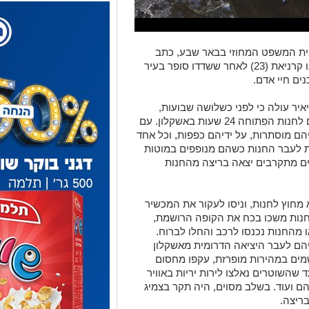
בית המשפט המחוזי בבאר שבע, כתב
אישום נגד חמזי אבו קרינאת (23) ואדם אבו קרניאת (23) לאחר ששדדו סופר בעיר
ים חיי אדם.
יר עולה כי לפני כשלושה שבועות,
בשעות הלילה המאוחרות, הגיעו הנאשמים לחנות הפתוחה 24 שעות באשקלון. עם
ם מוסתרות, על ידיהם כפפות, וכל אחד
כת לעבר החנות כשהם מנופפים במוטות
ם מתקרבים יצאה בריצה מהחנות
חוץ לחנות, וניסו לעקור את המכשיר
חנות משכו בכח את הקופה הרושמת,
הם, יצאו מהחנות נכנסו לרכב והחלו לברוח.
הם לעבר היציאה הדרומית מאשקלון
שמים במהירות מופרזת, עקפו מחסום
השוטרים נאלצו לירות יריות באוויר
יהם ועוד. בשלב מסוים, היה תקר בצמיג
ריצה.