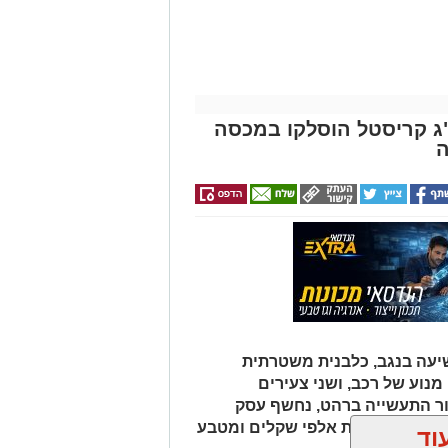
 איקרה הריחה: 1.6 ק"ג קריסטל הוסלקו במכסה
ה
עה בנגב, כלבנית משטרתית
וע של רכב, ושני צעירים
ור התעשייה ברהט, נחשף עסק
כב ובו עשרות אלפי שקלים ומטבע
וד