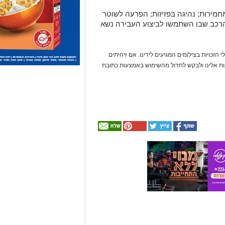
חמירות; נהיגה בפזיזות; הפרעה לשוטר
 הרכב שבו השתמשו לביצוע העבירה נשא
 הזכויות בצילומים המגיעים לידינו. אם זיהיתים
נות אלינו ולבקש לחדול מהשימוש באמצעות כתובת
אולי
יעניין
אותך
גם
☎ לחצו כאן לרשימת
חוויית הקיץ המושלמת:
עורכי דין בבאר שבע -
הכל במקום אחד ברשת
הקאנטרי- חודשיים +
אינדקס באר שבע נט
חודש מתנה (כולל
החגים!)