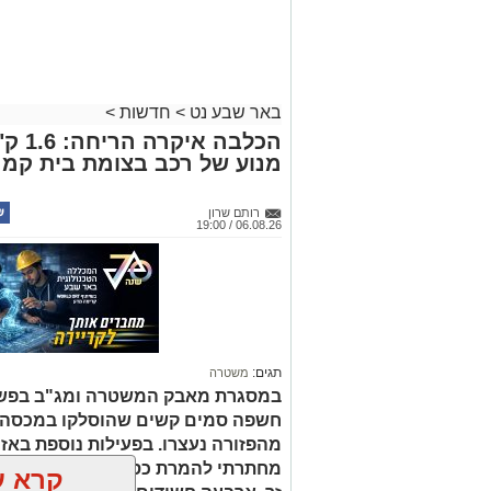
באר שבע נט
>
חדשות
>
הכלבה
מנוע של רכב בצומת בית קמ
רותם שרון
06.08.26 / 19:00
תגים:
משטרה
במסגרת מאבק המשטרה ומג"ב בפשי
חשפה סמים קשים שהוסלקו במכסה מנ
מהפזורה נעצרו. בפעילות נוספת באז
מחתרתי להמרת כספים שנוהל מתוך ר
קרא ע