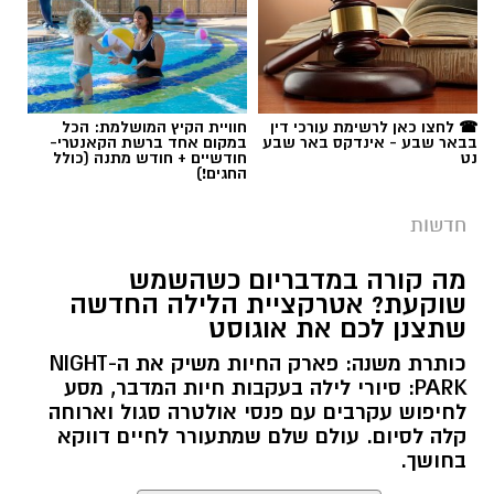
☎ לחצו כאן לרשימת עורכי דין
חוויית הקיץ המושלמת: הכל
בבאר שבע - אינדקס באר שבע
במקום אחד ברשת הקאנטרי-
נט
חודשיים + חודש מתנה (כולל
החגים!)
חדשות
מה קורה במדבריום כשהשמש
שוקעת? אטרקציית הלילה החדשה
שתצנן לכם את אוגוסט
כותרת משנה: פארק החיות משיק את ה-NIGHT
PARK: סיורי לילה בעקבות חיות המדבר, מסע
לחיפוש עקרבים עם פנסי אולטרה סגול וארוחה
קלה לסיום. עולם שלם שמתעורר לחיים דווקא
בחושך.