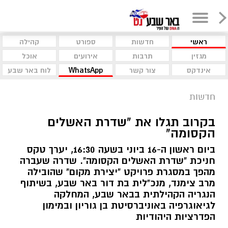
ראשי
חדשות
ספורט
קהילה
מגזין
תרבות
אירועים
אוכל
אינדקס
צור קשר
WhatsApp
לוח באר שבע
חדשות
בקרוב תגלו את "שדרת האשלים
הקסומה"
ביום ראשון ה-16 ביוני בשעה 16:30, יערך טקס
חניכת "שדרת האשלים הקסומה". שדרה שעברה
מהפך במסגרת פרויקט "יצירת מקום" שהובילה
מרב צימנד, מנכ"לית בת דור באר שבע, בשיתוף
הנגריה הקהילתית בבאר שבע, המחלקה
לגיאוגרפיה באוניברסיטת בן גוריון ובמימון
הפדרציות היהודיות