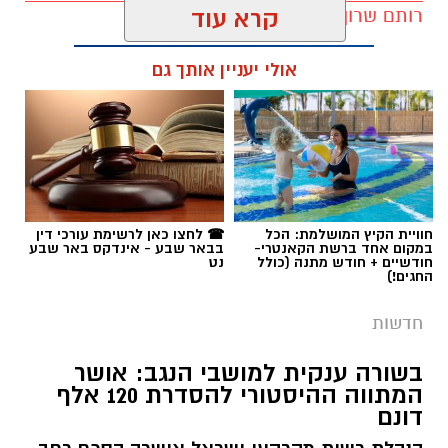
רותם שרון / 11:30 10.08.26
קרא עוד
אולי יעניין אותך גם
תגים:
מדבריום
חוויית הקיץ המושלמת: הכל
☎ לחצו כאן לרשימת עורכי דין
במקום אחד ברשת הקאנטרי-
בבאר שבע - אינדקס באר שבע
חודשיים + חודש מתנה (כולל
נט
החגים!)
חדשות
בשורה ענקית למושבי הנגב: אושר
המתווה ההיסטורי להסדרת 120 אלף
דונם