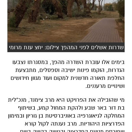
שדרות אשלים לפני המהפך צילום: יחצ ענת מרומי
בימים אלו עוברת השדרה מהפך, במסגרתו נצבעו
הגדרות, הוקמו פינות ישיבה וספסלים, מתבצעת
החלפת תאורה חדשנית למקום ועוד מגוון חידושים
ושינויים מרעננים.
מי שהובילה את הפרויקט היא מרב צימנד, מנכ"לית
בת דור באר שבע ולהקת המחול קמע, בשיתוף
המחלקה לגיאוגרפיה באוניברסיטת בן גוריון ובמימון
הפדרציות היהודיות. מרב נענתה לקול קורא
שפורסם מטעם הפדרציה והגישה בקשה בשם