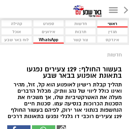
ראשי
חדשות
ספורט
קהילה
מגזין
תרבות
אירועים
אוכל
אינדקס
צור קשר
WhatsApp
לוח באר שבע
חדשות
בעשור החולף: 129 צעירים נפגעו
בתאונת אופנוע בבאר שבע
תהליך קבלת רישיון לאופנוע הוא קל, זול, מהיר
ואינו כולל ליווי של נהג וותיק. מכלול הדברים
מעלה את האטרקטיביות שלו, אך משכיח את
הסכנות הכרוכות בנסיעה עמו. סכנות חיים
הנחשפות בנתוני אור ירוק, לפיהם בעשור החולף
129 צעירים רוכבי דו גלגלי נפגעו בתאונות דרכים