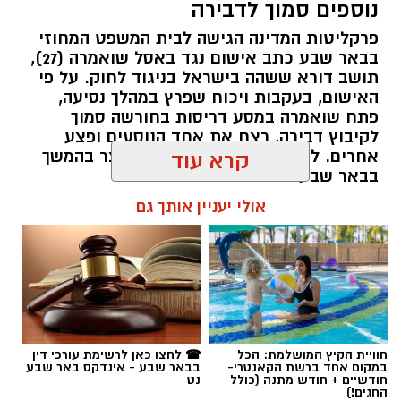
נוספים סמוך לדבירה
פרקליטות המדינה הגישה לבית המשפט המחוזי
בבאר שבע כתב אישום נגד באסל שואמרה (27),
תושב דורא ששהה בישראל בניגוד לחוק. על פי
האישום, בעקבות ויכוח שפרץ במהלך נסיעה,
פתח שואמרה במסע דריסות בחורשה סמוך
לקיבוץ דבירה, רצח את אחד הנוסעים ופצע
קרדיט: רמ"י
אחרים. לאחר מכן נמלט מהזירה ונעצר בהמשך
קרא עוד
בבאר שבע.
המדינה, בהובלת החטיבה לשמירה על הקרקע
אולי יעניין אותך גם
ברשות מקרקעי ישראל (רמ"י), מחדשת בימים אלה
רותם שרון / 11:30 08.08.26
את עבודות הנטיעה באזור ואדי ענים שבנגב.
הפעילות, המבוצעת בפועל על ידי קק"ל ומאובטחת
על ידי משטרת ישראל, מקיפה שטח עצום של
כ-6,000 דונם – פי שניים בקירוב משטחה של העיר
גבעתיים. העבודות מתבצעות כחלק מפעילות
תגים:
משטרה
חוויית הקיץ המושלמת: הכל
☎ לחצו כאן לרשימת עורכי דין
רציפה ועקבית המתקיימת מזה למעלה משלושה
במקום אחד ברשת הקאנטרי-
בבאר שבע - אינדקס באר שבע
עשורים במטרה להגן על קרקעות המדינה באזור
חודשיים + חודש מתנה (כולל
נט
החגים!)