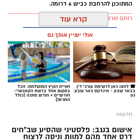
המתוכנן להרחבת כביש 6 דרומה.
רותם שרון / 11:32 08.08.26
קרא עוד
אולי יעניין אותך גם
תגים:
רמ''י
☎ לחצו כאן לרשימת עורכי דין
חוויית הקיץ המושלמת: הכל
בבאר שבע - אינדקס באר שבע
במקום אחד ברשת הקאנטרי-
נט
חודשיים + חודש מתנה (כולל
החגים!)
חדשות
אישום בנגב: פלסטיני שהסיע שב"חים
דרס אחד מהם למוות וניסה לרצוח