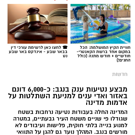
חוויית הקיץ המושלמת: הכל
☎ לחצו כאן לרשימת עורכי דין
במקום אחד ברשת הקאנטרי-
בבאר שבע - אינדקס באר שבע
חודשיים + חודש מתנה (כולל
נט
החגים!)
חדשות
מבצע נטיעות ענק בנגב: כ-6,000 דונם
באזור ואדי ענים למניעת השתלטות על
אדמות מדינה
המדינה החלה בעבודות נטיעה נרחבות בשטח
שגודלו פי שניים משטח העיר גבעתיים, במטרה
למנוע בנייה בלתי חוקית, פלישות ועיבודים לא
מורשים בנגב. המהלך נועד גם להגן על התוואי