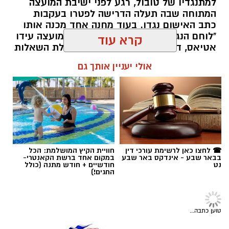
למתנגדיו של טובול, רגע לפני ישיבת המועצה
המתוחה שבה תעלה הדרישה לפטרו בעקבות
כתב האישום נגדו. בעוד מחנה אחד מכנה אותו
"לוחם הנגב", המחנה השני, ובו חבר המועצה עידו
אטיאס, דורש את סילוקו המיידי. שאלת השאלות
המרחפת באוויר: כיצד יכריע רוביק דנילוביץ'?
קרא עוד
רותם שרון / 18:10 05.08.26
אולי יעניין אותך גם
תגים:
שמעון טובול
☎ לחצו כאן לרשימת עורכי דין
חוויית הקיץ המושלמת: הכל
בבאר שבע - אינדקס באר שבע
במקום אחד ברשת הקאנטרי-
נט
חודשיים + חודש מתנה (כולל
החגים!)
חדשות