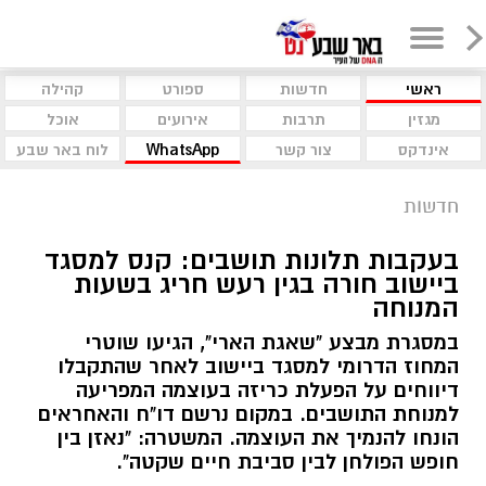
ראשי
חדשות
ספורט
קהילה
מגזין
תרבות
אירועים
אוכל
אינדקס
צור קשר
WhatsApp
לוח באר שבע
חדשות
בעקבות תלונות תושבים: קנס למסגד
ביישוב חורה בגין רעש חריג בשעות
המנוחה
במסגרת מבצע "שאגת הארי", הגיעו שוטרי
המחוז הדרומי למסגד ביישוב לאחר שהתקבלו
דיווחים על הפעלת כריזה בעוצמה המפריעה
למנוחת התושבים. במקום נרשם דו"ח והאחראים
הונחו להנמיך את העוצמה. המשטרה: "נאזן בין
חופש הפולחן לבין סביבת חיים שקטה".