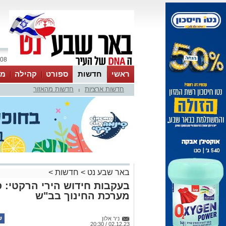
08 אוגוסט 2026 / 19:26
ראשי
חדשות
ספורט
קהילה
מג
חדשות ארציות
חדשות מהאזור
עסקים
טיפים והמלצות
|
באר שבע נט
>
חדשות
>
בעקבות חידוש הירי הרקטי: 
מערכת החינוך בב"ש
ניר אלון
02.12.23 / 20:30