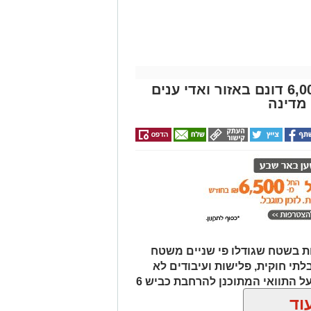
מבצע נטיעות ענק בנגב: כ-6,000 דונם באזור ואדי ענים
מדינה
ת בשטח שגודלו פי שניים משטח
לתי חוקית, פלישות ועיבודים לא
מורשים בנגב. המהלך נועד גם להגן על התוואי המתוכנן להרחבת כביש 6
וד