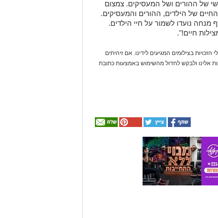
ושי של ההורים ושל המעסיקים. צמצום
חיים של הילדים, ההורים והמעסיקים.
 מנחה נועדו לשמור על חיי הילדים.
ילות חיים!".
 הזכויות בצילומים המגיעים לידינו. אם זיהיתים
נות אלינו ולבקש לחדול מהשימוש באמצעות כתובת
אולי
יעניין
אותך
גם
☎ לחצו כאן לרשימת
חוויית הקיץ המושלמת:
עורכי דין בבאר שבע -
הכל במקום אחד ברשת
הקאנטרי- חודשיים +
אינדקס באר שבע נט
חודש מתנה (כולל
החגים!)