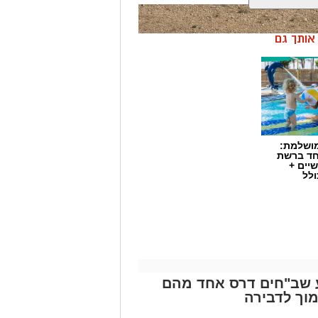
ן אותך גם
מושלמת:
חד ברשת
יים +
ולל
ע שב"חים דרס אחד מהם
מוך לדבירה