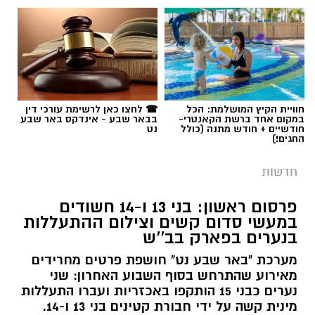
תגים:
משטרה
חוויית הקיץ המושלמת: הכל
☎ לחצו כאן לרשימת עורכי דין
במקום אחד ברשת הקאנטרי-
בבאר שבע - אינדקס באר שבע
חודשיים + חודש מתנה (כולל
נט
החגים!)
חדשות
פרסום ראשון: בני 13 ו-14 חשודים
במעשי סדום קשים וצילום ההתעללות
בנערים בפארק בב''ש
מערכת "באר שבע נט" חושפת פרטים מחרידים
מאירוע שהתרחש בסוף השבוע האחרון: שני
נערים כבני 15 הותקפו באכזריות ועברו התעללות
קרדיט: משטרת ישראל
מינית קשה על ידי חבורת קטינים בני 13 ו-14.