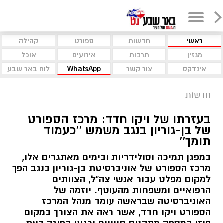
ראשי
חדשות
ספורט
קהילה
מגזין
תרבות
אירועים
אוכל
אינדקס
צור קשר
WhatsApp
לוח באר שבע
חדשות
בעזרתו של ויקו חדד: מרכז הספורט
של בן-גוריון בנגב משמש ''כעמוד
תומך''
במפגן תמיכה וסולידריות ובימים מאתגרים אלו,
מרכז הספורט של אוניברסיטת בן-גוריון בנגב הפך
למקום מפלט עבור אנשי צה"ל, הצוותים
הרפואיים ומשפחות מהעוטף. יוזמה של
האוניברסיטה שבראשה עומד מנהל המרכז
הספורט ויקו חדד, אשר ראה את הצורך במקום