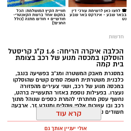
☎ לחצו כאן לרשימת עורכי דין
חוויית הקיץ המושלמת: הכל
בבאר שבע - אינדקס באר שבע
במקום אחד ברשת הקאנטרי-
נט
חודשיים + חודש מתנה (כולל
החגים!)
חדשות
הכלבה איקרה הריחה: 1.6 ק"ג קריסטל
הוסלקו במכסה מנוע של רכב בצומת
בית קמה
במסגרת מאבק המשטרה ומג"ב בפשיעה בנגב,
כלבנית משטרתית חשפה סמים קשים שהוסלקו
במכסה מנוע של רכב, ושני צעירים מהפזורה
נעצרו. בפעילות נוספת באזור התעשייה ברהט,
נחשף עסק מחתרתי להמרת כספים שנוהל מתוך
רכב ובו עשרות אלפי שקלים ומטבע זר. ארבעה
חשודים נעצרו בסך הכל.
קרא עוד
רותם שרון / 19:00 06.08.26
אולי יעניין אותך גם