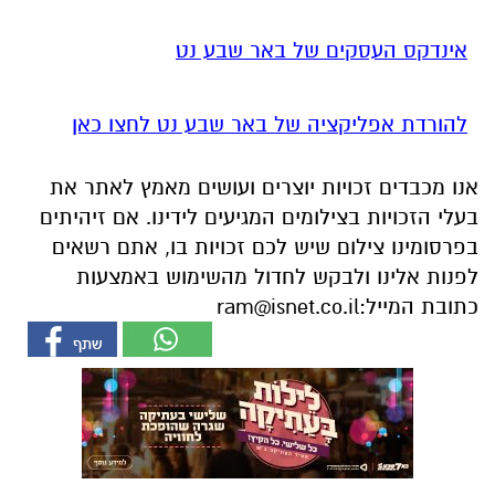
להורדת אפליקציה של באר שבע נט לחצו כאן
אנו מכבדים זכויות יוצרים ועושים מאמץ לאתר את
בעלי הזכויות בצילומים המגיעים לידינו. אם זיהיתים
בפרסומינו צילום שיש לכם זכויות בו, אתם רשאים
לפנות אלינו ולבקש לחדול מהשימוש באמצעות
כתובת המייל:
ram@isnet.co.il
אולי יעניין אותך גם