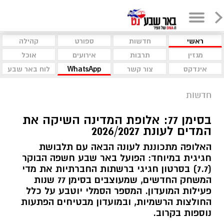
ראשי
חדשות
ספורט
קהילה
מגזין
תרבות
אירועים
אוכל
אינדקס
צור קשר
WhatsApp
לוח באר שבע
חדשות
בסימן 77: אלופת המדינה השיקה את
המדים לעונת 2026/2027
האלופה מתכוננת לעונה הבאה עם תלבושת
חגיגית במיוחד: הפועל באר שבע חשפה הבוקר
(7.7) בסרטון חגיגי ברשתות החברתיות את מדי
המשחק החדשים, שמעוצבים בסימן 77 שנות
פעילות המועדון. המספר הסמלי יוטבע על כלל
החולצות הרשמיות, ובמועדון מבטיחים הפתעות
נוספות בקרוב.