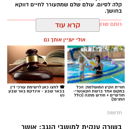
אולי יעניין אותך גם
תגים:
מדבריום
חוויית הקיץ המושלמת: הכל
☎ לחצו כאן לרשימת עורכי דין
במקום אחד ברשת הקאנטרי-
בבאר שבע - אינדקס באר שבע
חודשיים + חודש מתנה (כולל
נט
החגים!)
חדשות
בשורה ענקית למושבי הנגב: אושר
המתווה ההיסטורי להסדרת 120 אלף
דונם
הנהלת רשות מקרקעי ישראל אישרה הסכם רחב
היקף שמסיים סאגה ארוכת שנים ומייצר ודאות