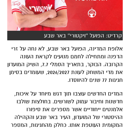
קרדיט: הפועל ''ויקטורי'' באר שבע
אלופת המדינה, הפועל באר שבע, לא נחה על זרי
הדפנה ומתחילה לחמם מנועים לקראת העונה
הקרובה. הבוקר, בתאריך הסמלי 7.7, השיק המועדון
את מדי המשחק לעונת 2026/2027, שעומדים בסימן
חגיגות 77 שנים להיווסדו.
המדים החדשים עוצבו תוך דגש מיוחד על איכות,
חדשנות וחיבור עמוק לשורשים. בחולצות שולבו
אלמנטים ייחודיים אשר מספרים את סיפורו
ההיסטורי של המועדון, העיר באר שבע והקהילה
המקומית העוטפת אותו. כחלק מהחגיגות, המספר
77 יוטבע על כלל החולצות הרשמיות של השחקנים.
ההשקה הרשמית לוותה בסרטון מושקע שהופץ
ברשתות החברתיות של המועדון ועורר התרגשות