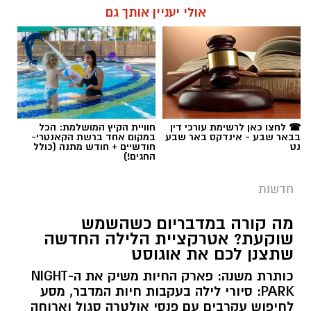
☎ לחצו כאן לרשימת עורכי דין
חוויית הקיץ המושלמת: הכל
בבאר שבע - אינדקס באר שבע
במקום אחד ברשת הקאנטרי-
נט
חודשיים + חודש מתנה (כולל
החגים!)
חדשות
מה קורה במדבריום כשהשמש
שוקעת? אטרקציית הלילה החדשה
שתצנן לכם את אוגוסט
כותרת משנה: פארק החיות משיק את ה-NIGHT
PARK: סיורי לילה בעקבות חיות המדבר, מסע
לחיפוש עקרבים עם פנסי אולטרה סגול וארוחה
קלה לסיום. עולם שלם שמתעורר לחיים דווקא
בחושך.
רותם שרון / 11:30 10.08.26
קרא עוד