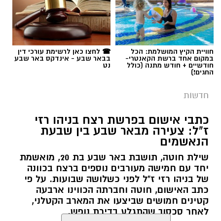
חוויית הקיץ המושלמת: הכל
☎ לחצו כאן לרשימת עורכי דין
במקום אחד ברשת הקאנטרי-
בבאר שבע - אינדקס באר שבע
חודשיים + חודש מתנה (כולל
נט
החגים!)
חדשות
כתבי אישום בפרשת רצח בניהו רזי
ז"ל: צעירה מבאר שבע בין שבעת
הנאשמים
שילת חוטה, תושבת באר שבע בת 20, מואשמת
יחד עם חמישה מעורבים נוספים ברצח בכוונה
של בניהו רזי ז"ל לפני כשלושה שבועות. על פי
כתב האישום, חוטה וחברתה הכווינו ארבעה
קטינים חמושים שביצעו את המארב הקטלני,
לאחר סכסוך שהתגלע בדירת נופש.
קרא עוד
קרדיט: סורוקה
רותם שרון / 19:06 07.08.26
אולי יעניין אותך גם
המרכז הרפואי האוניברסיטאי סורוקה מקבוצת
כללית הודיע על מינויו של פרופ' אביב גולדברט