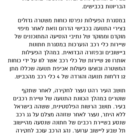
מוקדם וממוקד של נתיבי הנסיעה המתוכננים של
שיירות כלי רכב הנערכות במסגרת חתונות
ביישובים ובפזורה הבדואית. במהלך הפעילות
אותרו 20 שיירות של כלי רכב אשר לוו על ידי כוחות
המשטרה ובוצעו פעולות אכיפת תנועה שכללו מתן
12 דו"חות תנועה והורדה של 4 כלי רכב מהכביש.
תושב העיר רהט נעצר לחקירה, לאחר שתקף
שוטרים במהלך הכוונת התנועה של שיירת רכבים
בעיר. תושב הרשות הפלסטינית, ששהה בישראל
ללא היתר, נעצר לאחר שזוהה מצלם על גג רכב
שנסע בשיירת רכבים של חתונה שנסעה מהיישוב
תל שבע ליישוב ערוער. נהג הרכב עוכב לחקירה
בתחנת העיירות של מרחב הנגב.
מדוברות המשטרה (מחוז הדרום- מרחב הנגב)
נמסר:
המחוז הדרומי ימשיך לפעול בנחישות ובכל