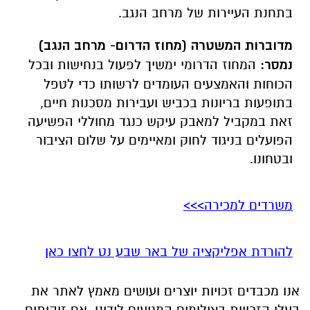
הכוחות והאמצעים העומדים לרשותו כדי לטפל
בתופעות בריונות בכביש ועבירות מסכנות חיים,
זאת במקביל למאבק עיקש כנגד מחוללי הפשיעה
הפועלים בניגוד לחוק ומאיימים על שלום הציבור
ובטחונו.
משרדים למכירה>>>
להורדת אפליקציה של באר שבע נט לחצו כאן
אנו מכבדים זכויות יוצרים ועושים מאמץ לאתר את
בעלי הזכויות בצילומים המגיעים לידינו. אם זיהיתים
בפרסומינו צילום שיש לכם זכויות בו, אתם רשאים
לפנות אלינו ולבקש לחדול מהשימוש באמצעות
כתובת המייל:
ram@isnet.co.il