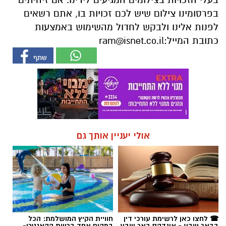
אולי יעניין אותך גם
☎ לחצו כאן לרשימת עורכי דין
חוויית הקיץ המושלמת: הכל
בבאר שבע - אינדקס באר שבע
במקום אחד ברשת הקאנטרי-
נט
חודשיים + חודש מתנה (כולל
החגים!)
חדשות