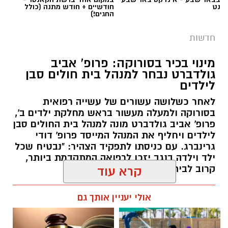
מינוי בכיר בסורוקה: פרופ' אביב
גולדברט נבחר למנהל בית חולים סבן
לילדים
לאחר כשלושה עשורים של עשייה רפואית
בסורוקה ולמעלה מעשור בראש מחלקת ילדים ב',
פרופ' אביב גולדברט מונה למנהל בית החולים סבן
לילדים ויחליף את המנהל המייסד פרופ' דודי
גרינברג. עם כניסתו לתפקיד הצהיר: "נבטיח שכל
ילד וילדה בנגב יזכו לרפואה המתקדמת ביותר,
קרוב לבית".
קרא עוד
רותם שרון / 19:10 07.08.26
אולי יעניין אותך גם
תגים:
פרופ' אביב גולדברט