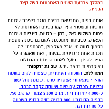
במהלך ארבעת השנים האחרונות בשל קצב
הבנייה.
אותה בנייה, מתבטאת בבירת הנגב ביצירת שכונות
חדשות ובשטחי העיר קמו בשנים האחרונות לא
פחות משלוש כאלו, בהן – כלניות, סיגליות ושכונת
הפארק, כשבתווך מתוכננת לקום גם שכונה נוספת
בסמוך לנווה נוי. אבל מעל כולן, ''מרחפת'' לה
תכנית אחת גרנדיוזית במיוחד, זאת שאמורה על
הנייר להפוך בפועל לאחת השכונות הגדולות
והיוקרתיות בבאר שבע:
שכונת "רקפות"
המהוללת.
השכונה העתידית, שצפויה לקום בשטח
הוואדי שמאחורי אצטדיון טרנר, שכונת נחל עשן
וכלניות תכלול עם סיום שיווקה לקהל הרחב:
כ-4,000 יחידות דיור, מהם 2,600 צמודי קרקע, 750
בבנייה מדורגת ו-800 בבניה רוויה בדופן השכונה,
על שדרות רגר.