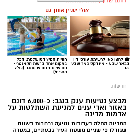
רותם שרון / 09:07 09.08.26
אולי יעניין אותך גם
תגים:
כרמית
☎ לחצו כאן לרשימת עורכי דין
חוויית הקיץ המושלמת: הכל
בבאר שבע - אינדקס באר שבע
במקום אחד ברשת הקאנטרי-
נט
חודשיים + חודש מתנה (כולל
החגים!)
חדשות
מבצע נטיעות ענק בנגב: כ-6,000 דונם
באזור ואדי ענים למניעת השתלטות על
אדמות מדינה
המדינה החלה בעבודות נטיעה נרחבות בשטח
שגודלו פי שניים משטח העיר גבעתיים, במטרה