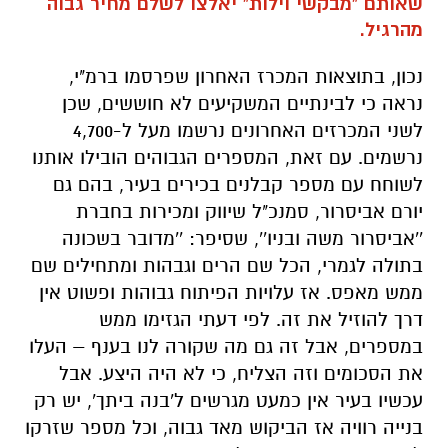
שאותם "מבקשי וילות" יאלצו לשלם מחיר גבוה
מהרגיל.
נכון, בתוצאות המכרז האחרון שפרסמו ברמ"י,
נראה כי לבינתיים המשקיעים לא חוששים, שכן
לשני המכרזים האחרונים נרשמו מעל ל-4,700
נרשמים. עם זאת, המספרים הגבוהים הובילו אותנו
לשוחח עם מספר קבלנים בכירים בעיר, בהם גם
יורם אביסרור, סמנכ"ל שיווק ומכירות בחברת
''אביסרור משה ובניו'', שסיפר: ''מדובר בשכונה
בתולה לגמרי, הכל שם הרים וגבהות ומתחילים שם
ממש מאפס. אז עלויות הפיתוח גבוהות ופשוט אין
דרך להוזיל את זה. לפי דעתי הגזימו ממש
במספרים, אבל זה גם מה שקורה לנו בענף – העלו
את הסכומים וזה הצליח, כי לא היה היצע. אבל
עכשיו בעיר אין כמעט מגרשים ל'בנה ביתך', יש רק
בנייה רוויה אז הביקוש מאד גבוה, וכל מספר שזרקו