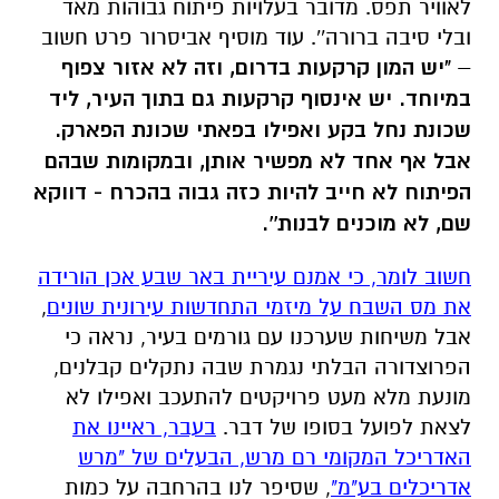
לאוויר תפס. מדובר בעלויות פיתוח גבוהות מאד
ובלי סיבה ברורה''. עוד מוסיף אביסרור פרט חשוב
–
"יש המון קרקעות בדרום, וזה לא אזור צפוף
במיוחד. יש אינסוף קרקעות גם בתוך העיר, ליד
שכונת נחל בקע ואפילו בפאתי שכונת הפארק.
אבל אף אחד לא מפשיר אותן, ובמקומות שבהם
הפיתוח לא חייב להיות כזה גבוה בהכרח - דווקא
שם, לא מוכנים לבנות''.
חשוב לומר, כי אמנם עיריית באר שבע אכן הורידה
את מס השבח על מיזמי התחדשות עירונית שונים
,
אבל משיחות שערכנו עם גורמים בעיר, נראה כי
הפרוצדורה הבלתי נגמרת שבה נתקלים קבלנים,
מונעת מלא מעט פרויקטים להתעכב ואפילו לא
לצאת לפועל בסופו של דבר.
בעבר, ראיינו את
האדריכל המקומי רם מרש, הבעלים של "מרש
אדריכלים בע"מ"
, שסיפר לנו בהרחבה על כמות