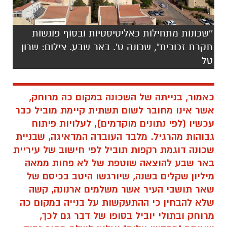
''שכונות מתחילות כאליטיסטיות ובסוף פוגשות
תקרת זכוכית", שכונה ט'. באר שבע. צילום: שרון
טל
כאמור, בנייתה של השכונה במקום כה מרוחק,
אשר אינו מחובר לשום תשתית קיימת מוביל כבר
עכשיו (לפי נתונים מוקדמים), לעלויות פיתוח
גבוהות מהרגיל. מלבד העובדה המדאיגה, שבניית
שכונה דוגמת רקפות תוביל לפי חישוב של עיריית
באר שבע להוצאה שוטפת של לא פחות ממאה
מיליון שקלים בשנה, שיורגשו היטב בכיסם של
שאר תושבי העיר אשר משלמים ארנונה, קשה
שלא להבחין כי ההתעקשות על בנייה במקום כה
מרוחק ובתולי יוביל בסופו של דבר גם לכך,