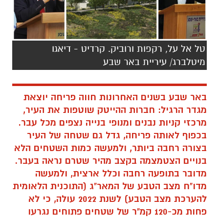
טל אל על, רקפות ורוביק. קרדיט - דיאגו
מיטלברג/ עיריית באר שבע
באר שבע בשנים האחרונות חווה פריחה יוצאת
מגדר הרגיל: חברות ההייטק שוטפות את העיר,
מרכזי קניות נבנים ומנופי בנייה נצפים מכל עבר.
בכפוף לאותה פריחה, גדל גם שטחה של העיר
בצורה רחבה ביותר, ולמעשה כמות השטחים הלא
בנויים הצטמצמה בקצב מהיר שטרם נראה בעבר.
מדובר בתופעה רחבה וכלל ארצית, ולמעשה
מדו"ח מצב הטבע של המאר"ג (התוכנית הלאומית
להערכת מצב הטבע) לשנת 2022 עולה, כי לא
פחות מכ-120 קמ"ר של שטחים פתוחים נגרעו