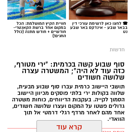
☎ לחצו כאן לרשימת עורכי דין
חוויית הקיץ המושלמת: הכל
בבאר שבע - אינדקס באר שבע
במקום אחד ברשת הקאנטרי-
נט
חודשיים + חודש מתנה (כולל
החגים!)
חדשות
סוף שבוע קשה בכרמית: "ירי מטורף,
כזה עוד לא היה"; המשטרה עצרה
שלושה חשודים
תושבי היישוב כרמית עברו סוף שבוע מבעית,
שלווה בקולות ירי בלתי פוסקים מכיוון היישוב
הסמוך לקייה. בעקבות הדיווחים, כוחות משטרה
גדולים פשטו על המקום ועצרו שלושה חשודים,
אחד מהם לאחר מרדף רגלי דרמטי אל תוך
הוואדי.
קרא עוד