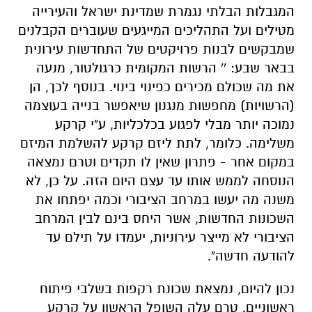
המגבלות הבלתי נגמרת שמדינת ישראל והעירייה
מטילים ועל התהליכים המייגעים שעוברים הקבלנים
שמבקשים לבנות פרויקטים של התחדשות עירונית
בבאר שבע: '' הרשות המקומית כרגולטור, מנעה
את מה שכולם מכירים כפינוי בינוי. בנוסף לכך, הן
(הרשויות) מחפשות מנגנון שיאפשר בנייה בעוצמה
נמוכה יותר מבלי לפגוע בכלכליות, ע"י קרקע
משלימה. כלומר, לתת ליזם קרקע להשלמת המיזם
במקום אחר - פתרון שאין לו תקדים וטרם נמצאה
הנוסחה לממש אותו עד עצם היום הזה. על כן, לא
משנה מה יעשו במרחב הציבורי וכמה יפתחו את
השכונות החדשות, אשר היחס בינם לבין המרחב
הציבורי לא מייצר עירוניות, יעמדו על תילם עד
להודעה חדשה".
נכון להיום, נמצאת שכונת רקפות בשלבי פיתוח
ראשוניים. טרם עלה השופל הראשון על קרקע