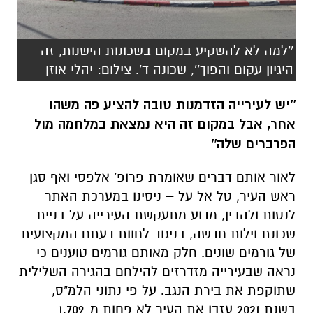
''למה לא להשקיע במקום בשכונות הישנות, זה
היגיון עקום והפוך'', שכונה ד'. צילום: יהלי אוזן
''יש לעירייה הזדמנות טובה להציע פה משהו
אחר, אבל במקום זה היא נמצאת במלחמה מול
הפרברים שלה''
לאור אותם דברים שאומרת פרופ' אלפסי ואף סגן
ראש העיר, טל אל על – ניסינו במערכת האתר
לנסות ולהבין, מדוע מתעקשת העירייה על בניית
שכונת וילות חדשה, בניגוד לחוות דעתם המקצועית
של גורמים שונים. חלק מאותם גורמים טוענים כי
נראה שבעירייה מזדרזים להילחם בהגירה השלילית
שתוקפת את בירת הנגב. על פי נתוני הלמ"ס,
בשנת 2021 עזבו את העיר לא פחות מ-1,709