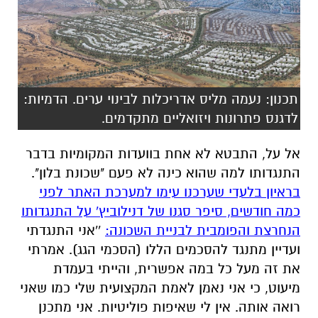
תכנון: נעמה מליס אדריכלות לבינוי ערים. הדמיות:
לדגנס פתרונות ויזואליים מתקדמים.
אל על, התבטא לא אחת בוועדות המקומיות בדבר
התנגדותו למה שהוא כינה לא פעם "שכונת בלון".
בראיון בלעדי שערכנו עימו למערכת האתר לפני
כמה חודשים, סיפר סגנו של דנילוביץ' על התנגדותו
הנחרצת והפומבית לבניית השכונה:
''אני התנגדתי
ועדיין מתנגד להסכמים הללו (הסכמי הגג). אמרתי
את זה מעל כל במה אפשרית, והייתי בעמדת
מיעוט, כי אני נאמן לאמת המקצועית שלי כמו שאני
רואה אותה. אין לי שאיפות פוליטיות. אני מתכנן