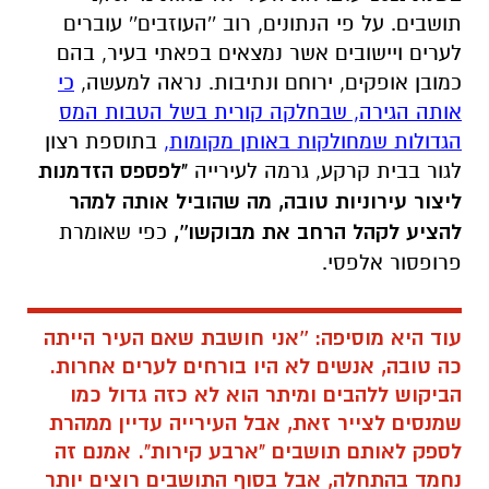
תושבים. על פי הנתונים, רוב ''העוזבים'' עוברים
לערים ויישובים אשר נמצאים בפאתי בעיר, בהם
כמובן אופקים, ירוחם ונתיבות. נראה למעשה,
כי
אותה הגירה, שבחלקה קורית בשל הטבות המס
הגדולות שמחולקות באותן מקומות,
בתוספת רצון
לגור בבית קרקע, גרמה לעירייה
"לפספס הזדמנות
ליצור עירוניות טובה, מה שהוביל אותה למהר
להציע לקהל הרחב את מבוקשו'',
כפי שאומרת
פרופסור אלפסי.
עוד היא מוסיפה: ''אני חושבת שאם העיר הייתה
כה טובה, אנשים לא היו בורחים לערים אחרות.
הביקוש ללהבים ומיתר הוא לא כזה גדול כמו
שמנסים לצייר זאת, אבל העירייה עדיין ממהרת
לספק לאותם תושבים "ארבע קירות". אמנם זה
נחמד בהתחלה, אבל בסוף התושבים רוצים יותר