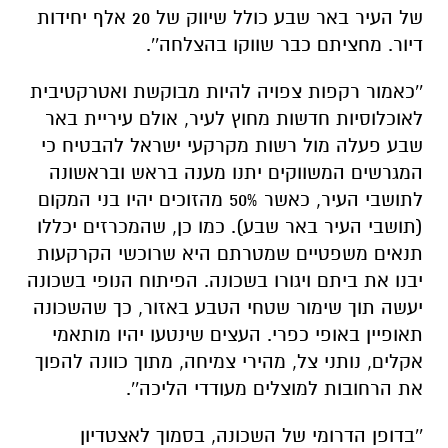
של העיר באר שבע כולל שיווק של 20 אלף יחידות
דיור. מחציתם כבר שווקו בהצלחה''.
''כאמור רקפות צפויה להיות מבוקשת ואטרקטיבית
לאוכלוסיות חדשות מחוץ לעיר, אולם עיריית באר
שבע פעלה מול רשות מקרקעי ישראל להבטיח כי
המגרשים המשווקים יתנו מענה בראש ובראשונה
לתושבי העיר, כאשר 50% מהזוכים יהיו בני המקום
(תושבי העיר באר שבע). כמו כן, שהמכרזים יכללו
תנאים משפטיים שמטרתם היא שרוכשי הקרקעות
יבנו את ביתם ויגורו בשכונה. הפיתוח הנופי בשכונה
יעשה תוך שימור שטחי הטבע באזור, כך שהשכונה
תאופיין באופי כפרי. העצים שינטעו יהיו מותאמי
אקלים, נותני צל, מהירי צמיחה, מתוך כוונה להפוך
את הרחובות למוצלים מעודדי הליכה''.
''בדופן הדרומי של השכונה, בסמוך לאצטדיון