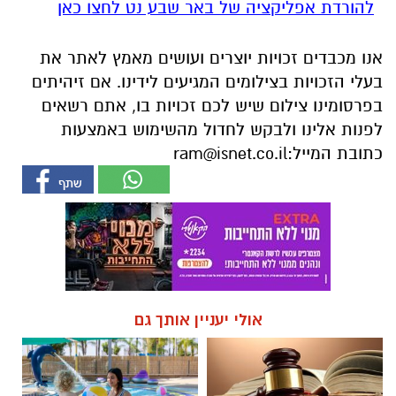
להורדת אפליקציה של באר שבע נט לחצו כאן
אנו מכבדים זכויות יוצרים ועושים מאמץ לאתר את
בעלי הזכויות בצילומים המגיעים לידינו. אם זיהיתים
בפרסומינו צילום שיש לכם זכויות בו, אתם רשאים
לפנות אלינו ולבקש לחדול מהשימוש באמצעות
כתובת המייל:
ram@isnet.co.il
אולי יעניין אותך גם