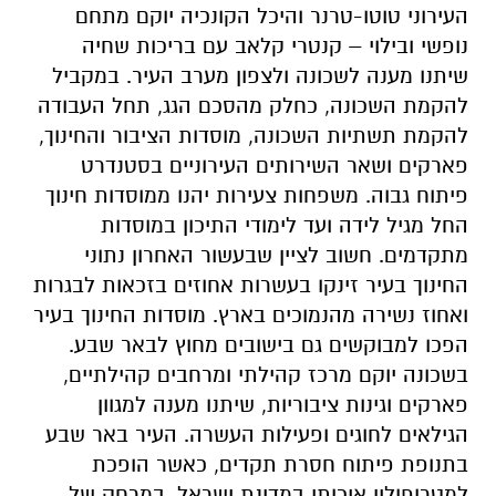
העירוני טוטו-טרנר והיכל הקונכיה יוקם מתחם
נופשי ובילוי – קנטרי קלאב עם בריכות שחיה
שיתנו מענה לשכונה ולצפון מערב העיר. במקביל
להקמת השכונה, כחלק מהסכם הגג, תחל העבודה
להקמת תשתיות השכונה, מוסדות הציבור והחינוך,
פארקים ושאר השירותים העירוניים בסטנדרט
פיתוח גבוה. משפחות צעירות יהנו ממוסדות חינוך
החל מגיל לידה ועד לימודי התיכון במוסדות
מתקדמים. חשוב לציין שבעשור האחרון נתוני
החינוך בעיר זינקו בעשרות אחוזים בזכאות לבגרות
ואחוז נשירה מהנמוכים בארץ. מוסדות החינוך בעיר
הפכו למבוקשים גם בישובים מחוץ לבאר שבע.
בשכונה יוקם מרכז קהילתי ומרחבים קהילתיים,
פארקים וגינות ציבוריות, שיתנו מענה למגוון
הגילאים לחוגים ופעילות העשרה. העיר באר שבע
בתנופת פיתוח חסרת תקדים, כאשר הופכת
למטרופולין איכותי במדינת ישראל. במרחק של