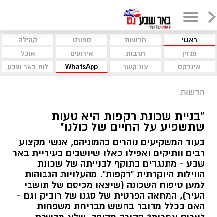
ראשי
חדשות
ספורט
קהילה
מגזין
תרבות
אירועים
אוכל
אינדקס
צור קשר
WhatsApp
לוח באר שבע
חדשות
"בניית שכונת רקפות היא טעות
שתשפיע על החיים של כולנו"
בעוד המשקיעים נוהרים בהמוניהם, אנשי מקצוע
רבים וותיקים ואפילו כאלו שיושבים בעיריית באר
שבע - מתנגדים בתוקף לבנייתה של שכונת
הווילות היוקרתית "רקפות". מהעלויות הגבוהות
למען טיפוח השכונה (שיצאו מכיסם של תושבי
העיר), המחאה הפרטית של סגנו של רוביק וגם -
האם בכלל מדובר בחשש מבריחת משפחות