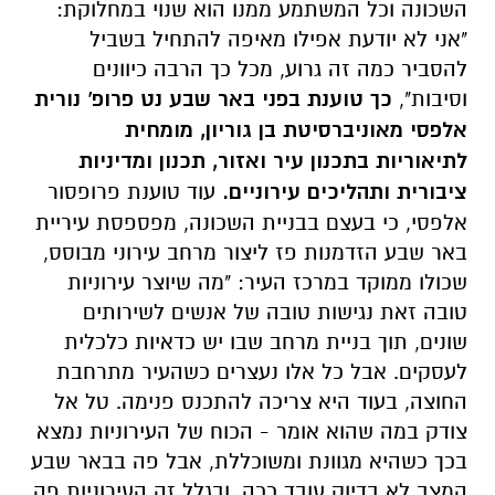
השכונה וכל המשתמע ממנו הוא שנוי במחלוקת:
"אני לא יודעת אפילו מאיפה להתחיל בשביל
להסביר כמה זה גרוע, מכל כך הרבה כיוונים
וסיבות",
כך טוענת בפני באר שבע נט פרופ' נורית
אלפסי מאוניברסיטת בן גוריון, מומחית
לתיאוריות בתכנון עיר ואזור, תכנון ומדיניות
ציבורית ותהליכים עירוניים.
עוד טוענת פרופסור
אלפסי, כי בעצם בבניית השכונה, מפספסת עיריית
באר שבע הזדמנות פז ליצור מרחב עירוני מבוסס,
שכולו ממוקד במרכז העיר: "מה שיוצר עירוניות
טובה זאת נגישות טובה של אנשים לשירותים
שונים, תוך בניית מרחב שבו יש כדאיות כלכלית
לעסקים. אבל כל אלו נעצרים כשהעיר מתרחבת
החוצה, בעוד היא צריכה להתכנס פנימה. טל אל
צודק במה שהוא אומר - הכוח של העירוניות נמצא
בכך כשהיא מגוונת ומשוכללת, אבל פה בבאר שבע
המצב לא בדיוק עובד ככה, ובגלל זה העירוניות פה