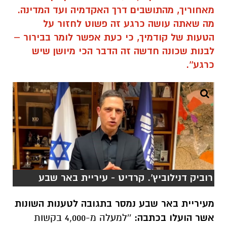
מאחוריך, מהתושבים דרך האקדמיה ועד המדינה.
מה שאתה עושה כרגע זה פשוט לחזור על
הטעות של קודמיך, כי כעת אפשר לומר בבירור –
לבנות שכונה חדשה זה הדבר הכי מיושן שיש
כרגע''.
רוביק דנילוביץ'. קרדיט - עיריית באר שבע
מעיריית באר שבע נמסר בתגובה לטענות השונות
אשר הועלו בכתבה:
''למעלה מ-4,000 בקשות