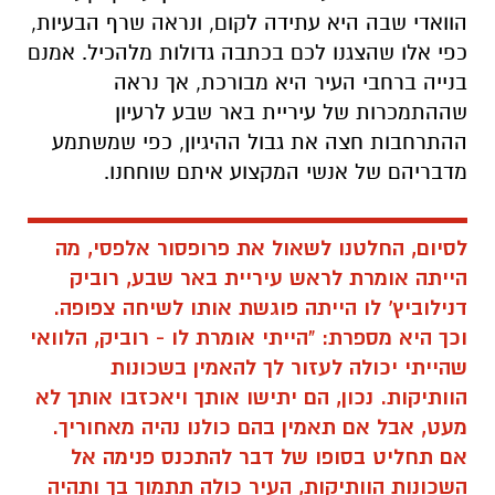
הוואדי שבה היא עתידה לקום, ונראה שרף הבעיות,
כפי אלו שהצגנו לכם בכתבה גדולות מלהכיל. אמנם
בנייה ברחבי העיר היא מבורכת, אך נראה
שההתמכרות של עיריית באר שבע לרעיון
ההתרחבות חצה את גבול ההיגיון, כפי שמשתמע
מדבריהם של אנשי המקצוע איתם שוחחנו.
לסיום, החלטנו לשאול את פרופסור אלפסי, מה
הייתה אומרת לראש עיריית באר שבע, רוביק
דנילוביץ' לו הייתה פוגשת אותו לשיחה צפופה.
וכך היא מספרת: "הייתי אומרת לו - רוביק, הלוואי
שהייתי יכולה לעזור לך להאמין בשכונות
הוותיקות. נכון, הם יתישו אותך ויאכזבו אותך לא
מעט, אבל אם תאמין בהם כולנו נהיה מאחוריך.
אם תחליט בסופו של דבר להתכנס פנימה אל
השכונות הוותיקות, העיר כולה תתמוך בך ותהיה