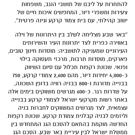
להתחרות על ליבם של תושבי הנגב, משפחות
צעירות ומשפרי דיור, המחפשים איכות חיים של
ישוב קהילתי, עם בית צמוד קרקע וגינה פרטית''.
''באר שבע מצליחה לשלב בין היתרונות של וילה
באווירה כפרית לצד יתרונות העיר והשירותים
העירוניים שמעניקה לתושביה: מוסדות חינוך טובים,
פארקים, מוסדות תרבות, מרכזי תעסוקה בילוי
ופנאי. שכונת רקפות תכלול עם סיום השיווק
כ-4,000 יחידות דיור, מהם 2,600 צמודי קרקע, 750
בבנייה מדורגת ו-800 בבניה רוויה בדופן השכונה,
על שדרות רגר. כ-600 מגרשים משווקים בימים אלה
באתר רשות מקרקעי ישראל לצמודי קרקע בבנייה
עצמאית, לצד מגרשים המשווקים לחברות בניה
וליזמים לבניה קבלנית צמודת קרקע. שכונת רקפות
החדשה מוקמת בהתאם להסכם הגג המתחדש בין
ממשלת ישראל לבין עיריית באר שבע. הסכם הגג