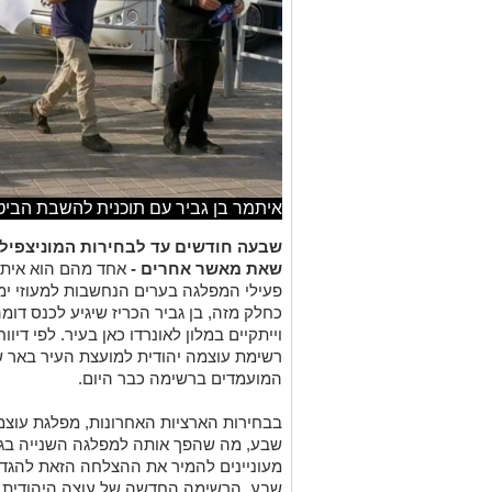
איתמר בן גביר עם תוכנית להשבת הביטח
שבעה חודשים עד לבחירות המוניצפילי
שאת מאשר אחרים -
אחד מהם הוא איתמר
פעילי המפלגה בערים הנחשבות למעוזי ימין
כחלק מזה, בן גביר הכריז שיגיע לכנס דו
וייתקיים במלון לאונרדו כאן בעיר. לפי דיוו
רשימת עוצמה יהודית למועצת העיר באר ש
המועמדים ברשימה כבר היום.
שבע, מה שהפך אותה למפלגה השנייה בגו
מעוניינים להמיר את ההצלחה הזאת להגד
שבע. הרשימה החדשה של עוצה היהודית ככ