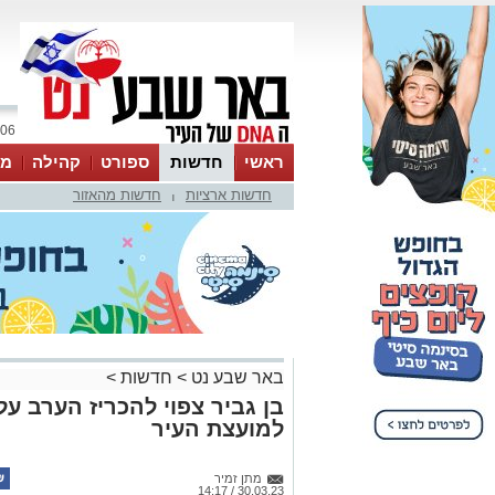
06 אוגוסט 2026 / 17:56
ראשי
חדשות
ספורט
קהילה
מג
חדשות ארציות
חדשות מהאזור
עסקים
טיפים והמלצות
|
באר שבע נט
>
חדשות
>
בן גביר צפוי להכריז הערב ע
למועצת העיר
מתן זמיר
30.03.23 / 14:17