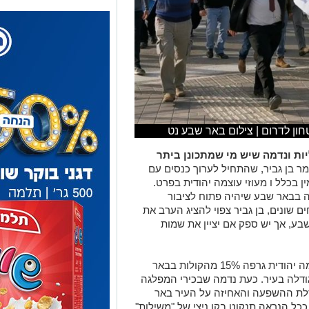
ון לדרום | צילום באר שבע נט
ות ונדמה שיש מי שמתכונן ביתר
 בן גביר, שהתחיל לערוך כנסים עם
 בכלל ו מעוזי עוצמה יהודית בפרט.
מה בבאר שבע שיהיה פתוח לציבור
חים שונים, בן גביר צפוי להציג הערב את
בע, אך יש ספק אם יציין את שמות
בבחירות הארציות האחרונות, מפלגת עוצמה יהודית גרפה 15% מהקולות בבאר
דלה בעיר. כעת נדמה שבכירי המפלגה
לת ההשפעה והאחיזה על העיר באר
ל הנראה תנקוט בקו ניצי של "משילות"