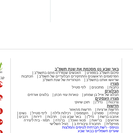
באר שבע נט מסכמת את שנת תשפ"ב
סיכום תשפ"ב בספורט
האנשים שנפרדנו מהם בתשפ"ב
הפרסומים הראשונים והתחקירים הבלעדיים של תשפ"ב
הכתבות
קבו
שריגשו אותנו בתשפ"ב
הטרגדיות של שנת תשפ"ב
מגזין
כתבות
מתכונים
ליף סטייל
הבלוגים
הבלוג של אייל בן שמחון
טארות עוזי הכהן
בלוגים אורחים
מגזין העסקים
צרכנות
נדל"ן
תוכן שיווקי
חדשות
חדשות ארציות
חדשות מהאזור
קהילה
ספורט
הקמפוס
רכילות ולילה
לייף סטייל
נשים
אהבנו ברשת
נדל"ן
באר שבע נט
תרבות
דירות
רכבים
אירועים
בריאות
פנאי ואוכל
ברנז'ה
תמוז - בית ליצירה
מוזיקלית
תחבורה ציבורית ב
הגיל השלישי
נטיפס - רשת חברתית לטיפים והמלצות
שערים חשמליים בבאר שבע