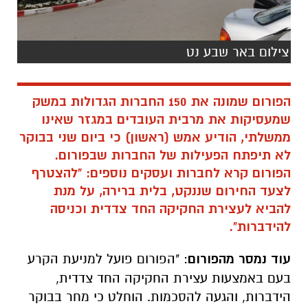
צילום באר שבע נט
הפורום שמונה את 150 החברות הגדולות במשק
שמעסיקות את מרבית העובדים במגזר שאינו
ממשלתי, הודיע אמש (ראשון) כי ביום שני בבוקר
לא תיפתח הפעילות של החברות שבפורום.
הפורום קרא לחברות ועסקים נוספים: "להצטרף
לצעד החירום שננקט, בלית ברירה, על מנת
להביא לעצירת החקיקה החד צדדית וכניסה
להידברות".
עוד נמסר מהפורום
: "הפורום פועל למניעת הקרע
בעם באמצעות עצירת החקיקה החד צדדית,
הידברות, והגעה להסכמות. הוחלט כי מחר בבוקר