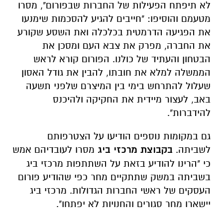
לא תיפתח הפעילות של החברות שבפורום", מסרו
מטעמם והוסיפו: "חייבים להגיע להסכמות שימנעו
את הפגיעה הדרמטית בכלכלה ואת השסע שקורע
את החברה, מפרק את צבא העם ומסכן את
הבטחון והעתיד של כולנו. הפורום קורא לראש
הממשלה למלא את חובתו, להבין את גודל האסון
שעלול להתרחש בימי בין המיצרם שלפני תשעה
באב, לעצור מיידית את החקיקה ולהיכנס
להידברות".
גם במקומות נוספים הודיעו על הצטרפותם
לשביתה.
בקבוצת מרכזי ביג
מסרו לעובדיהם אמש
כי "הרינו להודיע בזאת על השתתפות מרכזי ביג
בשביתה במשק שתתקיים מחר כפי שהודיע פורום
העסקים של ראשי החברות הגדולות. מרכזי ביג
יישארו מחר סגורים והחנויות לא יפתחו".