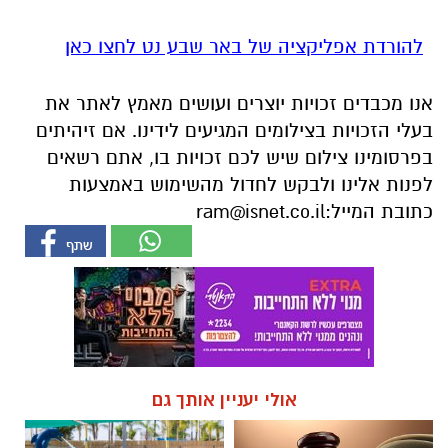
להורדת אפליקציה של באר שבע נט לחצו כאן
אנו מכבדים זכויות יוצרים ועושים מאמץ לאתר את
בעלי הזכויות בצילומים המגיעים לידינו. אם זיהיתים
בפרסומינו צילום שיש לכם זכויות בו, אתם רשאים
לפנות אלינו ולבקש לחדול מהשימוש באמצעות
כתובת המייל:
ram@isnet.co.il
אולי יעניין אותך גם