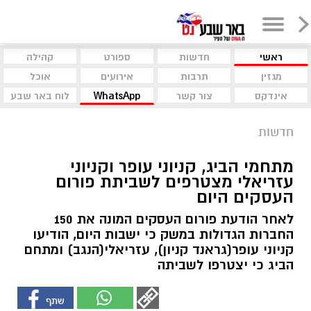
ראשי
חדשות
ספורט
קהילה
מגזין
תרבות
אירועים
אוכל
אינדקס
צור קשר
WhatsApp
לוח באר שבע
חדשות
מתחמי הביג, קניוני עופר וקניוני
עזריאלי מצטרפים לשביתת פורום
העסקים היום
לאחר הודעת פורום העסקים המונה את 150
החברות הגדולות במשק כי ישבות היום, הודיעו
קניוני עופר(גראנד קניון), עזריאלי(הנגב) ומתחם
הביג כי יצטרפו לשביתה