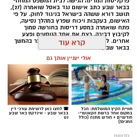
פרקליטות המדינה הגישה לבית המשפט המחוזי
בבאר שבע כתב אישום נגד באסל שואמרה (27),
תושב דורא ששהה בישראל בניגוד לחוק. על פי
האישום, בעקבות ויכוח שפרץ במהלך נסיעה,
פתח שואמרה במסע דריסות בחורשה סמוך
לקיבוץ דבירה, רצח את אחד הנוסעים ופצע
קרדיט: רמ"י
אחרים. לאחר מכן נמלט מהזירה ונעצר בהמשך
קרא עוד
בבאר שבע.
המדינה, בהובלת החטיבה לשמירה על הקרקע
אולי יעניין אותך גם
ברשות מקרקעי ישראל (רמ"י), מחדשת בימים אלה
רותם שרון / 11:30 08.08.26
את עבודות הנטיעה באזור ואדי ענים שבנגב.
הפעילות, המבוצעת בפועל על ידי קק"ל ומאובטחת
על ידי משטרת ישראל, מקיפה שטח עצום של
כ-6,000 דונם – פי שניים בקירוב משטחה של העיר
גבעתיים. העבודות מתבצעות כחלק מפעילות
תגים:
משטרה
חוויית הקיץ המושלמת: הכל
☎ לחצו כאן לרשימת עורכי דין
רציפה ועקבית המתקיימת מזה למעלה משלושה
במקום אחד ברשת הקאנטרי-
בבאר שבע - אינדקס באר שבע
עשורים במטרה להגן על קרקעות המדינה באזור
חודשיים + חודש מתנה (כולל
נט
החגים!)
הדרום.
חדשות