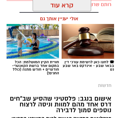
רותם שרון / 11:32 08.08.26
קרא עוד
אולי יעניין אותך גם
תגים:
רמ''י
☎ לחצו כאן לרשימת עורכי דין
חוויית הקיץ המושלמת: הכל
בבאר שבע - אינדקס באר שבע
במקום אחד ברשת הקאנטרי-
נט
חודשיים + חודש מתנה (כולל
החגים!)
חדשות
אישום בנגב: פלסטיני שהסיע שב"חים
דרס אחד מהם למוות וניסה לרצוח
נוספים סמוך לדבירה