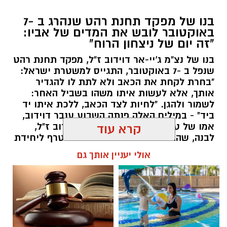
בנו של מפקד תחנת רהט שנהרג ב -7
באוקטובר לובש את המדים של אביו:
"זה יום של ניצחון הרוח"
בנו של נצ"מ ג'יי-אר דוידוב ז"ל, מפקד תחנת רהט
שנפל ב -7 באוקטובר, התגייס למשטרת ישראל:
"בחרת לקחת את הכאב ולא לתת לו להגדיר
אותך, אלא לעשות איתו משהו בשביל האחר:
לשמור ולהגן. "לחיות לצד הכאב, ללכת איתו יד
קרדיט: Shutterstock
ביד" - במילים האלה פנתה השבוע ענבר דוידוב,
אמו של טל, בנו של נצ"מ ג'יי-אר דוידוב ז"ל,
קרא עוד
סוף לאי-הוודאות בנגב:
הנהלת רשות מקרקעי
לבנה, שהתגייס למשטרת ישראל והצטרף ליחידת
ישראל (רמ"י) אישרה לאחרונה מתווה מקיף
מג"ן. עבור המשפחה, מדובר ברגע מרגש במיוחד:
אולי יעניין אותך גם
להסדרת אדמות חברת "מושבי הנגב". המהלך
טל בחר ללבוש את אותם מדים שאביו לבש
בגאווה במשך שנים, ולהמשיך בדרך של שירות,
ההיסטורי צפוי לסיים מחלוקת שנמשכה למעלה
הגנה ושליחות.
משלושה עשורים, להעניק ודאות משפטית
ותכנונית לחקלאי הדרום, ולסלול את הדרך
שרון דינר / 09:48 10.08.26
למיזמי אנרגיה מתחדשת בשטחי המועצות
האזוריות.