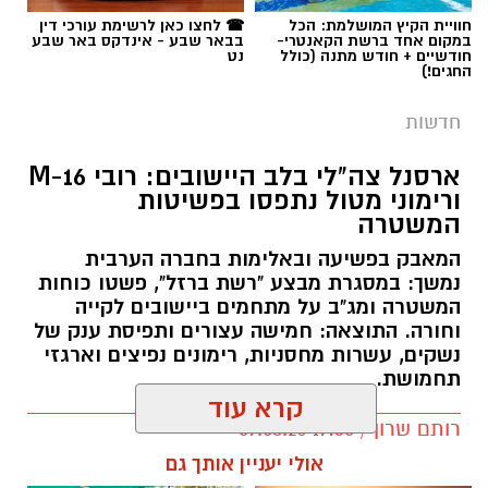
חוויית הקיץ המושלמת: הכל
☎ לחצו כאן לרשימת עורכי דין
במקום אחד ברשת הקאנטרי-
בבאר שבע - אינדקס באר שבע
חברת "מושבי הנגב", הנמצאת בבעלות שלוש
חודשיים + חודש מתנה (כולל
נט
החגים!)
מועצות אזוריות ו-34 מושבים, הוקמה במקור כדי
לעבד במשותף קרקעות שנועדו להשלמת משבצות
תגים:
.באר שבע נט
,
נצ"מ ג'יאיר דוידוב ז"ל
חדשות
הקרקע של היישובים. עם זאת, החוזים העונתיים
מול המדינה הסתיימו עוד בשנת 1991 ומאז לא
ארסנל צה"לי בלב היישובים: רובי M-16
חודשו. לאורך השנים התנהלו מגעים שונים בניסיון
ורימוני מטול נתפסו בפשיטות
המשטרה
להסדיר את מעמד הקרקעות, עד לגיבוש המתווה
שאושר כעת.
המאבק בפשיעה ובאלימות בחברה הערבית
נמשך: במסגרת מבצע "רשת ברזל", פשטו כוחות
איך יחולקו 120 אלף הדונמים?
במסגרת ההסכם,
המשטרה ומג"ב על מתחמים ביישובים לקייה
וחורה. התוצאה: חמישה עצורים ותפיסת ענק של
מוסדרים שטחי ענק של קרקע חקלאית על פי
נשקים, עשרות מחסניות, רימונים נפיצים וארגזי
החלוקה הבאה:
תחמושת.
קרא עוד
כ-35 אלף דונם
יועברו באופן רשמי להשלמת
רותם שרון / 17:35 09.08.26
משבצות הקרקע של 34 המושבים החברים
אולי יעניין אותך גם
בחברה.