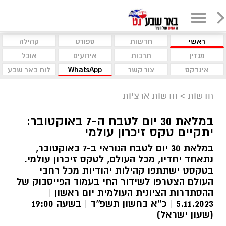
ראשי
חדשות
ספורט
קהילה
מגזין
תרבות
אירועים
אוכל
אינדקס
צור קשר
WhatsApp
לוח באר שבע
חדשות
>
חדשות ארציות
במלאת 30 יום לטבח ה-7 באוקטובר:
יתקיים טקס זיכרון עולמי
במלאת 30 יום לטבח הנוראי ב-7 באוקטובר,
נתאחד יחדיו, מכל העולם, לטקס זיכרון עולמי.
בטקסט ישתתפו קהילות יהודיות מכל רחבי
העולם הצטרפו לשידור החי בעמוד הפייסבוק של
ההסתדרות הציונית העולמית יום ראשון |
5.11.2023 | כ''א בחשון תשפ''ד | בשעה 19:00
(שעון ישראל)