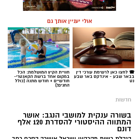
אולי יעניין אותך גם
☎ לחצו כאן לרשימת עורכי דין
חוויית הקיץ המושלמת: הכל
בבאר שבע - אינדקס באר שבע
במקום אחד ברשת הקאנטרי-
נט
חודשיים + חודש מתנה (כולל
החגים!)
חדשות
בשורה ענקית למושבי הנגב: אושר
המתווה ההיסטורי להסדרת 120 אלף
דונם
הנהלת רשות מקרקעי ישראל אישרה הסכם רחב