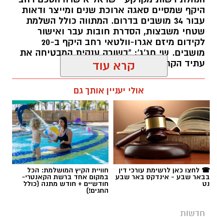
היקף שמסיים סאגה ארוכת שנים ומייצר ודאות
עבור 34 מושבים בדרום. המתווה כולל השלמת
שטחי משבצות, הסדרת חובות עבר ואישור
לקידום מיזם אגרו-וולטאי רחב היקף ב-20
מושבים. שי חג'ג': "בשורה ענקית המבטיחה את
עתיד הקרקעות"
קרא עוד
רותם שרון / 10:34 10.08.26
אולי יעניין אותך גם
תגים:
רמ"י
☎ לחצו כאן לרשימת עורכי דין
חוויית הקיץ המושלמת: הכל
בבאר שבע - אינדקס באר שבע
במקום אחד ברשת הקאנטרי-
נט
חודשיים + חודש מתנה (כולל
החגים!)
חדשות