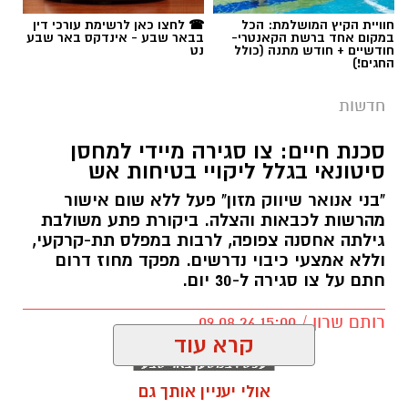
חוויית הקיץ המושלמת: הכל
☎ לחצו כאן לרשימת עורכי דין
במקום אחד ברשת הקאנטרי-
בבאר שבע - אינדקס באר שבע
חודשיים + חודש מתנה (כולל
נט
החגים!)
חדשות
סכנת חיים: צו סגירה מיידי למחסן
סיטונאי בגלל ליקויי בטיחות אש
"בני אנואר שיווק מזון" פעל ללא שום אישור
מהרשות לכבאות והצלה. ביקורת פתע משולבת
גילתה אחסנה צפופה, לרבות במפלס תת-קרקעי,
וללא אמצעי כיבוי נדרשים. מפקד מחוז דרום
חתם על צו סגירה ל-30 יום.
רותם שרון / 15:00 09.08.26
קרא עוד
אולי יעניין אותך גם