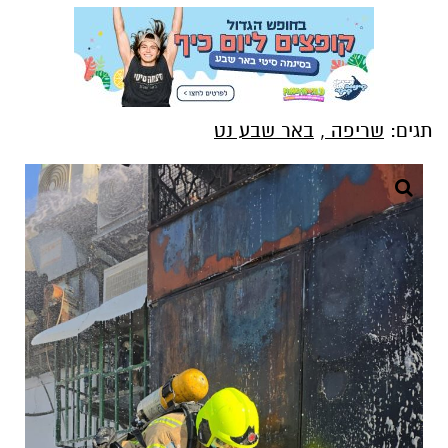
תגים:
שריפה
,
באר שבע נט