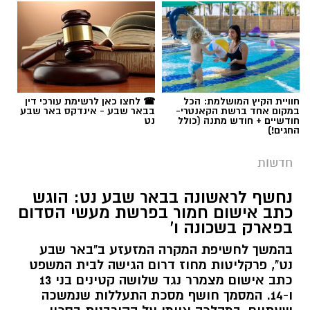
תגים:
כבאות והצלה
חוויית הקיץ המושלמת: הכל
☎ לחצו כאן לרשימת עורכי דין
במקום אחד ברשת הקאנטרי-
בבאר שבע - אינדקס באר שבע
חודשיים + חודש מתנה (כולל
נט
החגים!)
חדשות
נחשף לראשונה בבאר שבע נט: הוגש
כתב אישום חמור בפרשת מעשי הסדום
בפארק בשכונה ו'
שריפה בבאר שבע. קרדיט: כבאות והצלה
בהמשך לחשיפת המקרה המזעזע ב"באר שבע
נט", פרקליטות מחוז דרום הגישה לבית המשפט
כתב אישום מצמרר נגד שלושה קטינים בני 13
במסגרת מבצע אכיפה משולב ורחב היקף שנערך
ו-14. המסמך חושף מסכת התעללות שנמשכה
ביום רביעי האחרון (5.8.2026) ביישוב שגב שלום,