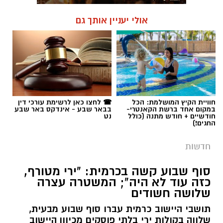
אולי יעניין אותך גם
חוויית הקיץ המושלמת: הכל
☎ לחצו כאן לרשימת עורכי דין
במקום אחד ברשת הקאנטרי-
בבאר שבע - אינדקס באר שבע
חודשיים + חודש מתנה (כולל
נט
החגים!)
חדשות
סוף שבוע קשה בכרמית: "ירי מטורף,
כזה עוד לא היה"; המשטרה עצרה
שלושה חשודים
תושבי היישוב כרמית עברו סוף שבוע מבעית,
שלווה בקולות ירי בלתי פוסקים מכיוון היישוב