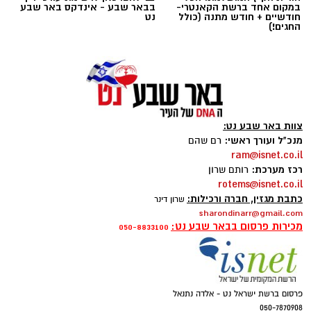
היה כאן", העיד אחד התושבים, שתיאר אווירת
במקום אחד ברשת הקאנטרי-
בבאר שבע - אינדקס באר שבע
חודשיים + חודש מתנה (כולל
נט
פחד ושישי-שבת מטורפים לחלוטין, בהם קולות
החגים!)
הירי כמעט ולא פסקו לרגע.
בעקבות הדיווחים הרבים על קטטה אלימה המלווה
בירי חי בתוך לקייה, הוקפצו לזירה כוחות גדולים
של שוטרי תחנת העיירות, יחד עם לוחמי חטיבת
צוות באר שבע נט:
סה"ר ומשמר הגבול של מחוז דרום. הכוחות פתחו
מנכ"ל ועורך ראשי:
רם שהם
בפעילות מבצעית מהירה ונרחבת בניסיון לאתר את
ram@isnet.co.il
המעורבים, להפסיק את האש ולהחזיר את הביטחון
רכז מערכת:
רותם שרון
rotems@isnet.co.il
לתושבי האזור.
כתבת מגזין, חברה ורכילות:
שרון דינר
sharondinarr@gmail.com
מכירות פרסום בבאר שבע נט:
050-8833100
קרדיט: רמ"י
המדינה, בהובלת החטיבה לשמירה על הקרקע
ברשות מקרקעי ישראל (רמ"י), מחדשת בימים אלה
פרסום ברשת ישראל נט - אלדה נתנאל
את עבודות הנטיעה באזור ואדי ענים שבנגב.
050-7870908