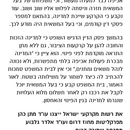
אכיפה כבר למעלה מעשור, וכי משפחתו של בעל
המשאית חזרה וניסתה לפלוש אליו שוב ושוב. עוד
נקבע כי הקרקע שייכת למדינה, בהתאם למספר
פסקי דין קודמים, וכי בעל המשאית היה מודע לכך.
בהמשך פסק הדין הדגיש השופט כי למדינה הזכות
והחובה להגן על קרקעות הציבור, גם ללא מתן
התראה מוקדמת לפני פינוי. הוא ציין כי "המדינה
מבכרת פעולות אכיפה בלתי מתפשרות, ולא נכונה
לנהל משאים ומתנים," וכי אין לבית המשפט סמכות
להכתיב לה כיצד לשמור על משילותה בשטח. לאור
האמור, בית המשפט קבע כי בעל המשאית יוכל
לקבל את רכבו רק לאחר תשלום מלוא העלויות
שנגרמו למדינה בגין הפינוי והאחסון.
את רשות מקרקעי ישראל ייצגו עו"ד מתן כהן
מפרקליטות מחוז דרום ועו"ד אלדר גלבוע