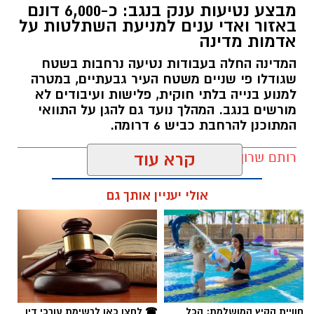
מבצע נטיעות ענק בנגב: כ-6,000 דונם
באזור ואדי ענים למניעת השתלטות על
אדמות מדינה
המדינה החלה בעבודות נטיעה נרחבות בשטח
שגודלו פי שניים משטח העיר גבעתיים, במטרה
למנוע בנייה בלתי חוקית, פלישות ועיבודים לא
מורשים בנגב. המהלך נועד גם להגן על התוואי
המתוכנן להרחבת כביש 6 דרומה.
קרדיט: משטרת ישראל
רותם שרון / 11:32 08.08.26
קרא עוד
החל מיום שישי ולאורך כל השבת, נאלצו תושבי
אולי יעניין אותך גם
כרמית להתמודד עם מציאות בלתי נתפסת
ולהאזין לצרורות ירי כבדים שהפרו לחלוטין את
השלווה באזור. התושבים המתוסכלים והמפוחדים
תיארו את סוף השבוע האחרון כרצף של אירועים
תגים:
רמ''י
חריגים בעוצמתם, שזלגו מהיישוב הסמוך לקייה
וזרעו בהלה רבה. "זה היה ירי מטורף, כזה עוד לא
חוויית הקיץ המושלמת: הכל
☎ לחצו כאן לרשימת עורכי דין