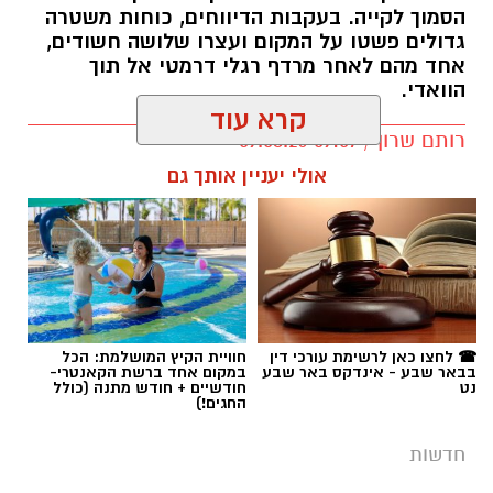
הסמוך לקייה. בעקבות הדיווחים, כוחות משטרה
גדולים פשטו על המקום ועצרו שלושה חשודים,
אחד מהם לאחר מרדף רגלי דרמטי אל תוך
הוואדי.
קרא עוד
רותם שרון / 09:07 09.08.26
אולי יעניין אותך גם
תגים:
כרמית
☎ לחצו כאן לרשימת עורכי דין
חוויית הקיץ המושלמת: הכל
בבאר שבע - אינדקס באר שבע
במקום אחד ברשת הקאנטרי-
נט
חודשיים + חודש מתנה (כולל
החגים!)
חדשות