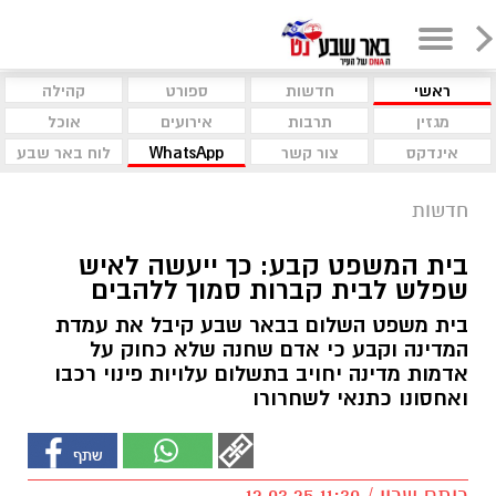
ראשי
חדשות
ספורט
קהילה
מגזין
תרבות
אירועים
אוכל
אינדקס
צור קשר
WhatsApp
לוח באר שבע
חדשות
בית המשפט קבע: כך ייעשה לאיש
שפלש לבית קברות סמוך ללהבים
בית משפט השלום בבאר שבע קיבל את עמדת
המדינה וקבע כי אדם שחנה שלא כחוק על
אדמות מדינה יחויב בתשלום עלויות פינוי רכבו
ואחסונו כתנאי לשחרורו
רותם שרון / 11:30 12.03.25