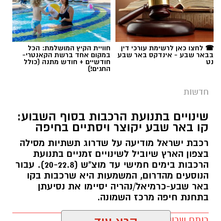
תגים:
משטרה
☎ לחצו כאן לרשימת עורכי דין
חוויית הקיץ המושלמת: הכל
בבאר שבע - אינדקס באר שבע
במקום אחד ברשת הקאנטרי-
נט
חודשיים + חודש מתנה (כולל
החגים!)
חדשות
שינויים בתנועת הרכבות בסוף השבוע:
קו באר שבע יקוצר ויסתיים בחיפה
רכבת ישראל מודיעה על שדרוג תשתיות מסילה
בצפון הארץ שיוביל לשינויים זמניים בתנועת
הרכבות בימים חמישי עד מוצ"ש (20-22.8). עבור
הנוסעים מהדרום, המשמעות היא שרכבות בקו
באר שבע-כרמיאל/נהריה יסיימו את נסיעתן
בתחנת חיפה מרכז השמונה.
רותם שרון / 16:30 09.08.26