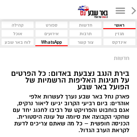
ראשי
חדשות
ספורט
קהילה
מגזין
תרבות
אירועים
אוכל
אינדקס
צור קשר
WhatsApp
לוח באר שבע
חדשות
בירת הנגב נצבעת באדום: כל הפרטים
על חגיגות האליפות הרשמיות של
הפועל באר שבע
פארק נחל באר שבע נערך לעשרות אלפי
אוהדים: ביום רביעי הקרוב יגיעו ליאור נרקיס,
אגם בוחבוט והפרויקט של רביבו לחגוג יחד עם
שחקני הקבוצה את סיומה של עונה היסטורית.
הכניסה חופשית – כל מה שאתם צריכים לדעת
לקראת הערב הגדול.