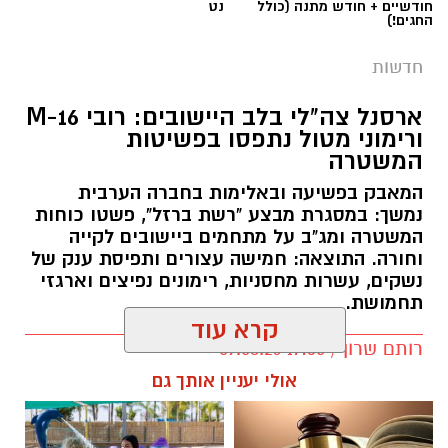
חודשיים + חודש מתנה (כולל
נט
החגים!)
חדשות
ארסנל צה"לי בלב היישובים: רובי M-16
ורימוני מטול נתפסו בפשיטות
המשטרה
המאבק בפשיעה ובאלימות בחברה הערבית
נמשך: במסגרת מבצע "רשת ברזל", פשטו כוחות
המשטרה ומג"ב על מתחמים ביישובים לקייה
וחורה. התוצאה: חמישה עצורים ותפיסת ענק של
נשקים, עשרות מחסניות, רימונים נפיצים וארגזי
תחמושת.
קרא עוד
רותם שרון / 17:35 09.08.26
אולי יעניין אותך גם