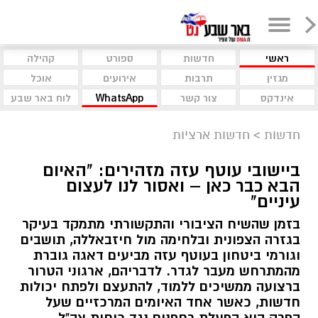
ראשי
חדשות
ספורט
קהילה
מגזין
תרבות
אירועים
אוכל
אינדקס
צור קשר
WhatsApp
לוח באר שבע
חדשות
>
חדשות ארציות
ביישובי עוטף עזה מזהירים: "האיום
הבא כבר כאן – ואסור לנו לעצום
עיניים"
בזמן שהשיח הציבורי והתקשורתי מתמקד בעיקר
בגזרה הצפונית ובלחימה מול חיזבאללה, תושבים
וגורמי ביטחון בעוטף עזה מביעים דאגה גוברת
מהמתרחש מעבר לגדר. לדבריהם, ארגוני הטרור
ברצועה ממשיכים ללמוד, להתעצם ולפתח יכולות
חדשות, כאשר אחד האיומים המרכזיים שעל