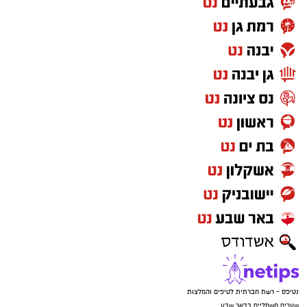
ללא הרף. התוקפים הורו לנער לענות ולומר שהוא
כתובת המייל:ram@isnet.co.il
בפארק, וכשהבינו שהאם בדרכה למקום – הם
איימו על הקורבנות שאם ידברו הם יגיעו עד לביתם,
זרקו את הטלפונים ונמלטו מהמקום.
נטיפס - רשת חברתית לטיפים והמלצות
שערים חשמליים בבאר שבע
Netips -רשת חברתית לחכמת ההמונים
מסלולים לטיולים
טיולים בדרום
עורך דין באשדוד
קריית גת נט
חולון נט
קרדיט: משטרת ישראל
פרסום
המשפחה נמצאת כעת בשבר מוחלט. "אני גמורה,