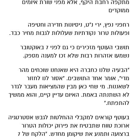
ופעולות טרור נקודתיות שעלולות לגבות מחיר כבד.
תושבי העוטף מזכירים כי גם לפני 7 באוקטובר
נשמעו אזהרות רבות שלא זכו למענה מספק.
"הבעיה שלנו כחברה היא שאנחנו שוכחים מהר
מדי", אומר אחד התושבים. "אסור לנו לחזור
לשאננות. מי שחי כאן מבין שהמציאות מעבר לגדר
לא השתנתה באמת. האיום עדיין קיים, והוא ממשיך
להתפתח."
בעוטף קוראים למקבלי ההחלטות לגבש אסטרטגיה
ארוכת טווח שתבטיח את פירוק יכולות הטרור
ברצועה ותמנע את שיקומן מחדש. "הלקח של 7
באוקטובר חייב להיות ברור", מסכמים באזור. "לא
מחכים לאסון הבא כדי להבין שהכתובת הייתה על
הקיר."