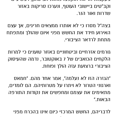
האירוע חידד את החשש מפני איום שהולך ומתפתח
מתחת לרדאר הציבורי.
גורמים אזרחיים וביטחוניים באזור טוענים כי למרות
הלקחים הכואבים של 7 באוקטובר, נדמה שהעיסוק
הציבורי ברצועת עזה הולך ופוחת.
"הגזרה הזו לא נעלמה", אמר אחד מהם. "חמאס
וארגוני הטרור לא ויתרו על מטרותיהם. הם לומדים,
מתאימים את עצמם ומחפשים את נקודות התורפה
הבאות."
לדבריהם, החשש המרכזי כיום אינו בהכרח מפני
מתקפה רחבת היקף, אלא מפני שורת איומים
ממוקדים
רחפני נפץ, ירי נ"ט, ניסיונות חדירה וחטיפה