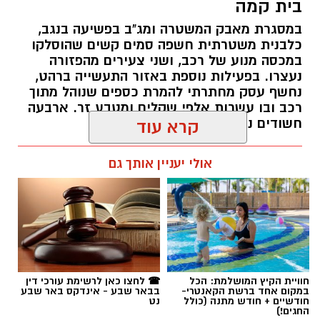
רותם שרון / 19:00 06.08.26
אולי יעניין אותך גם
תגים:
משטרה
חוויית הקיץ המושלמת: הכל
☎ לחצו כאן לרשימת עורכי דין
במקום אחד ברשת הקאנטרי-
בבאר שבע - אינדקס באר שבע
חודשיים + חודש מתנה (כולל
נט
החגים!)
חדשות
פרסום ראשון: בני 13 ו-14 חשודים
במעשי סדום קשים וצילום ההתעללות
בנערים בפארק בב''ש
מערכת "באר שבע נט" חושפת פרטים מחרידים
מאירוע שהתרחש בסוף השבוע האחרון: שני