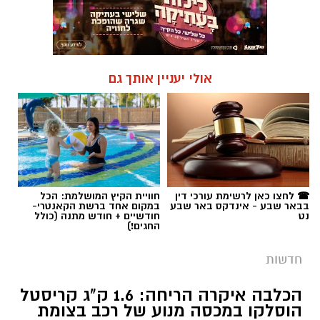
☎ לחצו כאן לרשימת עורכי דין
חוויית הקיץ המושלמת: הכל
בבאר שבע - אינדקס באר שבע
במקום אחד ברשת הקאנטרי-
נט
חודשיים + חודש מתנה (כולל
החגים!)
חדשות
הכלבה איקרה הריחה: 1.6 ק"ג קריסטל
הוסלקו במכסה מנוע של רכב בצומת
בית קמה
במסגרת מאבק המשטרה ומג"ב בפשיעה בנגב,
כלבנית משטרתית חשפה סמים קשים שהוסלקו
במכסה מנוע של רכב, ושני צעירים מהפזורה
נעצרו. בפעילות נוספת באזור התעשייה ברהט,
נחשף עסק מחתרתי להמרת כספים שנוהל מתוך
רכב ובו עשרות אלפי שקלים ומטבע זר. ארבעה
חשודים נעצרו בסך הכל.
קרא עוד