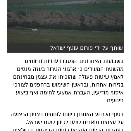
שותף על ידי פורום עוטף ישראל
בשבועות האחרונים הצטברו עדויות ודיווחים
מהשטח המעידים כי ארגוני הטרור בעזה מנסים
לאמץ שיטות פעולה שהוכיחו את עצמן מבחינתם
בזירות אחרות, ובראשן השימוש ברחפנים לצורכי
איסוף מודיעין, העברת אמצעי לחימה ואף ביצוע
פיגועים.
בסוף השבוע האחרון דיווחו לוחמים בצפון הרצועה
על עצמים מוארים שנעו לכיוון שטח ישראל.
בעקבות הדיווח הוקפצו כוחות הביטחון, רבש"צים
וקב"טים ביישובי העוטף, ונערכו סריקות באזור
שדרות ואור הנר.
בצה"ל מסרו כי לא אותרו ממצאים חריגים, אך עצם