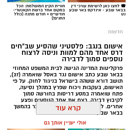
☎ לחצו כאן לרשימת עורכי דין
חוויית הקיץ המושלמת: הכל
בבאר שבע - אינדקס באר שבע
במקום אחד ברשת הקאנטרי-
נט
חודשיים + חודש מתנה (כולל
החגים!)
חדשות
אישום בנגב: פלסטיני שהסיע שב"חים
דרס אחד מהם למוות וניסה לרצוח
נוספים סמוך לדבירה
פרקליטות המדינה הגישה לבית המשפט המחוזי
בבאר שבע כתב אישום נגד באסל שואמרה (27),
תושב דורא ששהה בישראל בניגוד לחוק. על פי
האישום, בעקבות ויכוח שפרץ במהלך נסיעה,
פתח שואמרה במסע דריסות בחורשה סמוך
לקיבוץ דבירה, רצח את אחד הנוסעים ופצע
קרדיט: רמ"י
אחרים. לאחר מכן נמלט מהזירה ונעצר בהמשך
קרא עוד
בבאר שבע.
המדינה, בהובלת החטיבה לשמירה על הקרקע
אולי יעניין אותך גם
ברשות מקרקעי ישראל (רמ"י), מחדשת בימים אלה
רותם שרון / 11:30 08.08.26