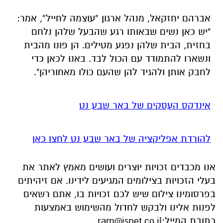
אברהם יחזקאל, מנהל ארגון “עוצמה לחייל”, אמר:
"יש כאן נשים שבאותו רגע שהבעל שלהן נלחם
בחזית, הבית שלהן נפגע מטילים. הן פונו מהבית
ונשארו להתמודד עם הכול לבד. באנו לכאן כדי
לחבק אותן ולהגיד להן שהעם כולו מאחוריהן".
אינדקס העסקים של באר שבע נט
להורדת אפליקציה של באר שבע נט לחצו כאן
אנו מכבדים זכויות יוצרים ועושים מאמץ לאתר את
בעלי הזכויות בצילומים המגיעים לידינו. אם זיהיתים
בפרסומינו צילום שיש לכם זכויות בו, אתם רשאים
לפנות אלינו ולבקש לחדול מהשימוש באמצעות
כתובת המייל:
ram@isnet.co.il