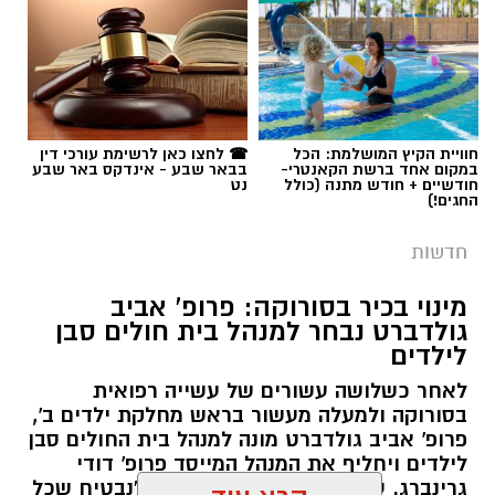
את עבודות הנטיעה באזור ואדי ענים שבנגב.
הפעילות, המבוצעת בפועל על ידי קק"ל ומאובטחת
על ידי משטרת ישראל, מקיפה שטח עצום של
כ-6,000 דונם – פי שניים בקירוב משטחה של העיר
גבעתיים. העבודות מתבצעות כחלק מפעילות
תגים:
משטרה
חוויית הקיץ המושלמת: הכל
☎ לחצו כאן לרשימת עורכי דין
רציפה ועקבית המתקיימת מזה למעלה משלושה
במקום אחד ברשת הקאנטרי-
בבאר שבע - אינדקס באר שבע
עשורים במטרה להגן על קרקעות המדינה באזור
חודשיים + חודש מתנה (כולל
נט
החגים!)
הדרום.
חדשות
ברשות מקרקעי ישראל מדגישים כי אסטרטגיית
הנטיעות הוכחה לאורך השנים ככלי יעיל במיוחד
מינוי בכיר בסורוקה: פרופ' אביב
גולדברט נבחר למנהל בית חולים סבן
לשמירה על הקרקעות. מטרתו המרכזית של
לילדים
המבצע הנוכחי היא למנוע פלישות לשטחים
פתוחים, לעצור עיבודים חקלאיים בלתי מורשים
לאחר כשלושה עשורים של עשייה רפואית
בסורוקה ולמעלה מעשור בראש מחלקת ילדים ב',
ולבלום ניסיונות לבנייה לא חוקית. בנוסף, הנטיעות
פרופ' אביב גולדברט מונה למנהל בית החולים סבן
מסייעות בהגנה על תשתיות לאומיות עתידיות
לילדים ויחליף את המנהל המייסד פרופ' דודי
במרחב, ובראשן שמירה הרמטית על התוואי
גרינברג. עם כניסתו לתפקיד הצהיר: "נבטיח שכל