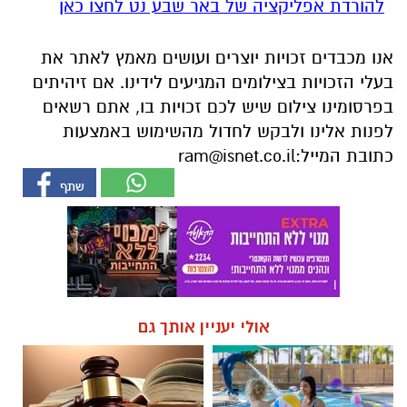
להורדת אפליקציה של באר שבע נט לחצו כאן
אנו מכבדים זכויות יוצרים ועושים מאמץ לאתר את
בעלי הזכויות בצילומים המגיעים לידינו. אם זיהיתים
בפרסומינו צילום שיש לכם זכויות בו, אתם רשאים
לפנות אלינו ולבקש לחדול מהשימוש באמצעות
כתובת המייל:
ram@isnet.co.il
אולי יעניין אותך גם