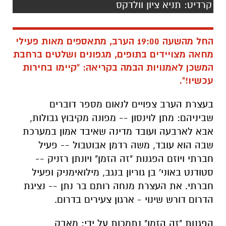
קרדיט: תניא ציון וולדקס
החל מהשעה 19:00 הערב, מתאספים מאות פעילי
מחאה מצויידים בתופים, מגפונים ושלטים ברחבת
המשכן לאמנויות הבמה בקריאה: "קיימו בחירות
עכשיו!".
בעצרת הערב צפויים לנאום מספר דוברים
שביניהם: מתן לוינסון -- מפונה מקיבוץ גבולות,
אבא לארבעה ועובד מדינה שאיבד אמון במערכת
שבה הוא עובד, משה רדמן אבוטבול -- פעיל
חברתי ויוזם הפגנות "זה הזמן" ויונתן רזניק --
סטודנט באוני' בן גוריון בנגב, מילואימניק ופעיל
חברתי. את העצרת מנחה רותם בר נתן -- נציגת
הדרום דורש שינוי - ארגון צעירים בדרום.
הפגנות "זה הזמן" נתמכות על ידי: מאבק