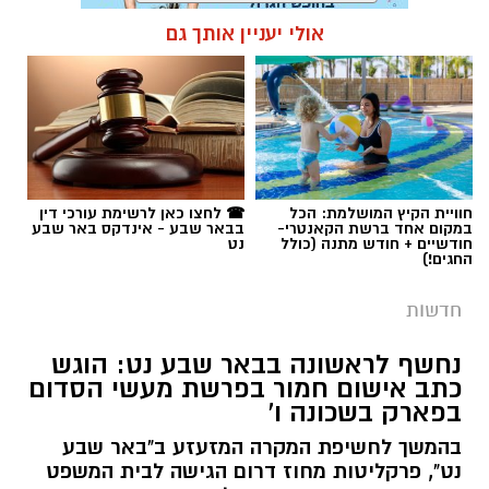
אולי יעניין אותך גם
תגים:
כבאות והצלה
חוויית הקיץ המושלמת: הכל
☎ לחצו כאן לרשימת עורכי דין
במקום אחד ברשת הקאנטרי-
בבאר שבע - אינדקס באר שבע
חודשיים + חודש מתנה (כולל
נט
החגים!)
חדשות
נחשף לראשונה בבאר שבע נט: הוגש
כתב אישום חמור בפרשת מעשי הסדום
בפארק בשכונה ו'
שריפה בבאר שבע. קרדיט: כבאות והצלה
בהמשך לחשיפת המקרה המזעזע ב"באר שבע
נט", פרקליטות מחוז דרום הגישה לבית המשפט