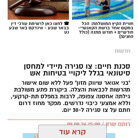
חוויית הקיץ המושלמת: הכל
☎ לחצו כאן לרשימת עורכי דין
במקום אחד ברשת הקאנטרי-
בבאר שבע - אינדקס באר שבע
חודשיים + חודש מתנה (כולל
נט
החגים!)
חדשות
סכנת חיים: צו סגירה מיידי למחסן
סיטונאי בגלל ליקויי בטיחות אש
"בני אנואר שיווק מזון" פעל ללא שום אישור
מהרשות לכבאות והצלה. ביקורת פתע משולבת
גילתה אחסנה צפופה, לרבות במפלס תת-קרקעי,
וללא אמצעי כיבוי נדרשים. מפקד מחוז דרום
חתם על צו סגירה ל-30 יום.
רותם שרון / 15:00 09.08.26
קרא עוד