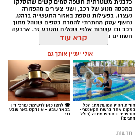
תגים:
משטרה
חוויית הקיץ המושלמת: הכל
☎ לחצו כאן לרשימת עורכי דין
במקום אחד ברשת הקאנטרי-
בבאר שבע - אינדקס באר שבע
חודשיים + חודש מתנה (כולל
נט
החגים!)
חדשות
פרסום ראשון: בני 13 ו-14 חשודים
במעשי סדום קשים וצילום ההתעללות
בנערים בפארק בב''ש
מערכת "באר שבע נט" חושפת פרטים מחרידים
מאירוע שהתרחש בסוף השבוע האחרון: שני
נערים כבני 15 הותקפו באכזריות ועברו התעללות
קרדיט: משטרת ישראל
מינית קשה על ידי חבורת קטינים בני 13 ו-14.
אמו של אחד הקורבנות: "הבן שלי עבר דברים