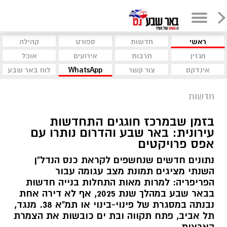
ראשי
חדשות
ספורט
קהילה
מגזין
תרבות
אירועים
אוכל
אינדקס
צור קשר
WhatsApp
לוח באר שבע
חדשות
בזמן שבמרכז חוגגים התחדשות
עירונית: באר שבע והדרום נותרו עם
אפס פרויקטים
נתונים חדשים שנחשפים לקראת כנס הנדל"ן
השנתי מציגים תמונת מצב עגומה עבור
הפריפריה: למרות מאות התחלות בנייה חדשות
בבאר שבע במהלך שנת 2025, אף לא דירה אחת
נבנתה במסגרת של פינוי-בינוי או תמ"א 38. מנגד,
תל אביב, פתח תקווה ובת ים כובשות את הצמרת