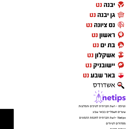
איימו על הקורבנות שאם ידברו הם יגיעו עד לביתם,
זרקו את הטלפונים ונמלטו מהמקום.
נטיפס - רשת חברתית לטיפים והמלצות
שערים חשמליים בבאר שבע
Netips -רשת חברתית לחכמת ההמונים
מסלולים לטיולים
טיולים בדרום
עורך דין באשדוד
קריית גת נט
חולון נט
קרדיט: משטרת ישראל
פרסום
המשפחה נמצאת כעת בשבר מוחלט. "אני גמורה,
מרוסקת", זועקת האם. "מיום ליום אני מתרסקת
יותר. הבן שלי בטראומה, הוא לא מוכן לחזור