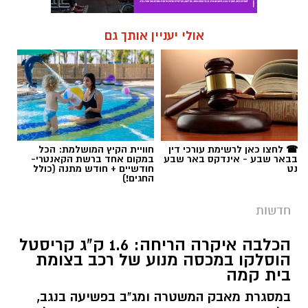
☎ לחצו כאן לרשימת עורכי דין
חוויית הקיץ המושלמת: הכל
בבאר שבע - אינדקס באר שבע
במקום אחד ברשת הקאנטרי-
נט
חודשיים + חודש מתנה (כולל
החגים!)
חדשות
הכלבה איקרה הריחה: 1.6 ק"ג קריסטל
הוסלקו במכסה מנוע של רכב בצומת
בית קמה
במסגרת מאבק המשטרה ומג"ב בפשיעה בנגב,
כלבנית משטרתית חשפה סמים קשים שהוסלקו
במכסה מנוע של רכב, ושני צעירים מהפזורה
נעצרו. בפעילות נוספת באזור התעשייה ברהט,
נחשף עסק מחתרתי להמרת כספים שנוהל מתוך
רכב ובו עשרות אלפי שקלים ומטבע זר. ארבעה
חשודים נעצרו בסך הכל.
קרא עוד
רותם שרון / 19:00 06.08.26
אולי יעניין אותך גם