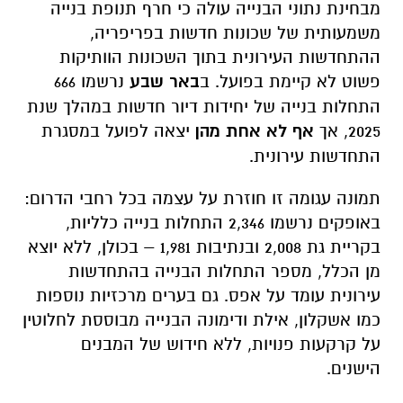
התחלות בנייה של יחידות דיור חדשות במהלך שנת
2025, אך
אף לא אחת מהן
יצאה לפועל במסגרת
התחדשות עירונית.
תמונה עגומה זו חוזרת על עצמה בכל רחבי הדרום:
באופקים נרשמו 2,346 התחלות בנייה כלליות,
בקריית גת 2,008 ובנתיבות 1,981 – בכולן, ללא יוצא
מן הכלל, מספר התחלות הבנייה בהתחדשות
עירונית עומד על אפס. גם בערים מרכזיות נוספות
כמו אשקלון, אילת ודימונה הבנייה מבוססת לחלוטין
על קרקעות פנויות, ללא חידוש של המבנים
הישנים.
בצדו השני של המתרס, ערי המרכז ממשיכות
להוביל את המגמה.
תל אביב-יפו
ניצבת בראש
הרשימה הארצית עם 4,134 יחידות דיור שהחלו
להיבנות ב-2025 במסגרת התחדשות עירונית