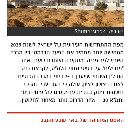
קרדיט: Shutterstock
מפת ההתחדשות העירונית של ישראל לשנת 2025
ממחישה יותר מתמיד את הפער הדרמטי בין מרכז
הארץ לפריפריה. מסקירה מיוחדת שערך אתר
"מגדילים" על בסיס נתוני הלמ"ס, לקראת כנס
הנדל"ן השנתי שייערך ב-7 ביוני במרכז הכנסים
לאגו בראשון לציון, עולה כי בעוד ערי המרכז
רושמות זינוק בבניית פרויקטים של פינוי-בינוי
ותמ"א 38 – אזור הדרום נותר מאחור לחלוטין.
האפס המהדהד של באר שבע והנגב
מבחינת נתוני הבנייה עולה כי חרף תנופת בנייה
משמעותית של שכונות חדשות בפריפריה,
ההתחדשות העירונית בתוך השכונות הוותיקות
פשוט לא קיימת בפועל. ב
באר שבע
נרשמו 666