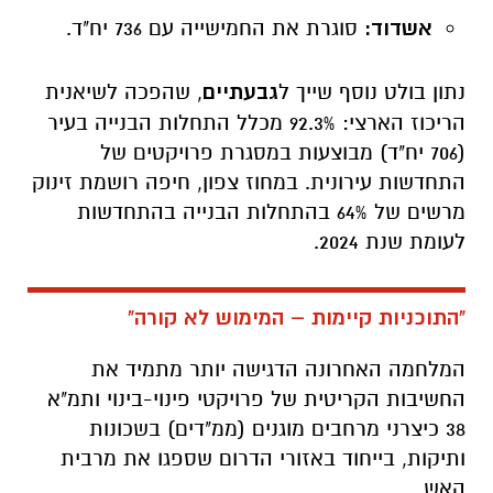
הריכוז הארצי: 92.3% מכלל התחלות הבנייה בעיר
(706 יח"ד) מבוצעות במסגרת פרויקטים של
התחדשות עירונית. במחוז צפון, חיפה רושמת זינוק
מרשים של 64% בהתחלות הבנייה בהתחדשות
לעומת שנת 2024.
"התוכניות קיימות – המימוש לא קורה"
המלחמה האחרונה הדגישה יותר מתמיד את
החשיבות הקריטית של פרויקטי פינוי-בינוי ותמ"א
38 כיצרני מרחבים מוגנים (ממ"דים) בשכונות
ותיקות, בייחוד באזורי הדרום שספגו את מרבית
האש.
לדברי כרמלה קופר, העורכת הראשית של אתר
"מגדילים": "המלחמה הדגישה את חשיבות
ההתחדשות העירונית ככלי מרכזי ליצירת דירות