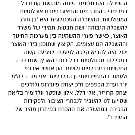
ההשכלה הטכנולוגית הייתה מורגשת קודם כל
בפריפריה החברתית והגיאוגרפית ובאוכלוסיות
המוחלשות. ההשכלה הטכנולוגית היא 'בן חורג
להשכלה הגבוהה' ושק חבטות תמידי של משרד
האוצר, כאשר פערי ההשקעה בין מערכות החינוך
וההשכלה הם עצומים. הקיצוץ שתוכנן בידי האוצר
יכול היה להביא הלכה למעשה לפגיעה קשה
במכללות טכנולוגיות בכל רחבי הארץ, שגם ככה
מתקשות כיום לגייס ולשמר הון אנושי איכותי
ולעמוד בהתחייבויותיהן הכלכליות. אני מודה למ"מ
יו"ר ועדת הכספים ח"כ יצחק פינדרוס ולח"כים
יצחק קרויזר, אלי דלל, אלון שוסטר וולדימיר בליאק
שסייעו לנו להעביר לנבחרי הציבור ולפקידות
הבכירה בממשלה את ההכרח בפיתרון מהיר של
המשבר".