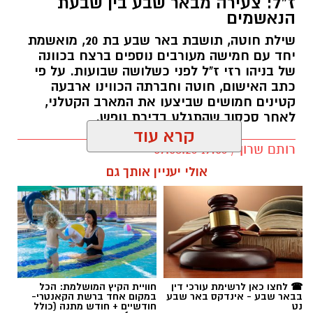
ז"ל: צעירה מבאר שבע בין שבעת
הנאשמים
שילת חוטה, תושבת באר שבע בת 20, מואשמת
יחד עם חמישה מעורבים נוספים ברצח בכוונה
של בניהו רזי ז"ל לפני כשלושה שבועות. על פי
כתב האישום, חוטה וחברתה הכווינו ארבעה
קטינים חמושים שביצעו את המארב הקטלני,
לאחר סכסוך שהתגלע בדירת נופש.
קרא עוד
קרדיט: סורוקה
רותם שרון / 19:06 07.08.26
אולי יעניין אותך גם
המרכז הרפואי האוניברסיטאי סורוקה מקבוצת
כללית הודיע על מינויו של פרופ' אביב גולדברט
למנהל בית החולים סבן לילדים. פרופ' גולדברט
נכנס לנעליו של פרופ' דודי גרינברג, המנהל המייסד
של בית החולים, שהוביל לאורך שנים את החטיבה
תגים:
רצח בניהו רזי ז"ל
לרפואת ילדים ופעל רבות לקידום התחום בסורוקה
ובנגב כולו.
☎ לחצו כאן לרשימת עורכי דין
חוויית הקיץ המושלמת: הכל
בבאר שבע - אינדקס באר שבע
במקום אחד ברשת הקאנטרי-
נט
חודשיים + חודש מתנה (כולל