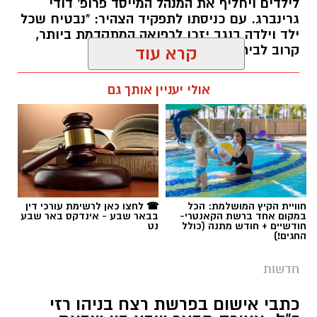
לילדים ויחליף את המנהל המייסד פרופ' דודי
גרינברג. עם כניסתו לתפקיד הצהיר: "נבטיח שכל
ילד וילדה בנגב יזכו לרפואה המתקדמת ביותר,
קרוב לבית".
קרא עוד
רותם שרון / 19:10 07.08.26
אולי יעניין אותך גם
תגים:
פרופ' אביב גולדברט
חוויית הקיץ המושלמת: הכל
☎ לחצו כאן לרשימת עורכי דין
במקום אחד ברשת הקאנטרי-
בבאר שבע - אינדקס באר שבע
חודשיים + חודש מתנה (כולל
נט
החגים!)
חדשות
כתבי אישום בפרשת רצח בניהו רזי