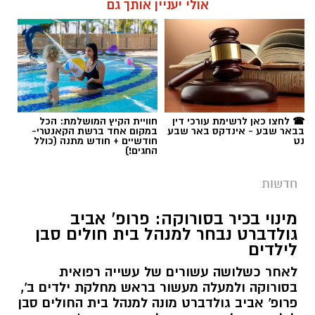
אולי יעניין אותך גם
☎ לחצו כאן לרשימת עורכי דין
חוויית הקיץ המושלמת: הכל
בבאר שבע - אינדקס באר שבע
במקום אחד ברשת הקאנטרי-
נט
חודשיים + חודש מתנה (כולל
החגים!)
חדשות
מינוי בכיר בסורוקה: פרופ' אביב
גולדברט נבחר למנהל בית חולים סבן
לילדים
לאחר כשלושה עשורים של עשייה רפואית
בסורוקה ולמעלה מעשור בראש מחלקת ילדים ב',
פרופ' אביב גולדברט מונה למנהל בית החולים סבן