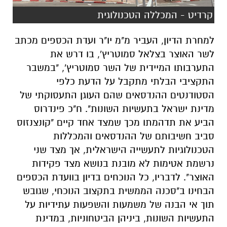
קרדיט - המכללה הטכנולוגית
למחרת הדיון, העביר מ"מ יו"ר ועדת הכספים מכתב
לשר האוצר בצלאל סמוטריץ', בו דרש את
התערבותו המיידית של השר סמוטריץ', "במשבר
התקציבי הבלתי מתקבל על הדעת כלפי
הסטודנטים ההנדסאים שהם העוגן התעסוקתי של
מדינת ישראל בתעשיות השונות". ח"כ פינדרוס
הביע את תדהמתו מכך שמצד אחד קיים "קונצנזוס
סביב חשיבותם של ההנדסאים והמכללות
הטכנולוגיות לתעשייה הישראלית, אך מצד שני
נרשמת אטימות לא מובנת בנושא מצד פקידות
האוצר". לדבריו, כל הנוכחים בדיון בוועדת הכספים
הבחינו ב"סכנה הממשית בתקצוב הנוכחי, שגובש
תוך אי הבנה של משמעות והשפעות עתידיות על
התעשיות השונות, ביניהן הביטחוניות, במדינת