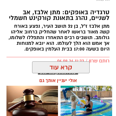
טרגדיה באופקים: מתן אלבז, אב
לשניים, נהרג בתאונת קורקינט חשמלי
מתן אלבז ז"ל, בן 32 תושב העיר, נפצע באורח
קשה מאוד בראשו לאחר שהחליק ברחוב אליהו
גולומב. תושבים רבים התאחדו והתפללו לשלומו,
אך אמש הוא הלך לעולמו. הוא יובא למנוחות
היום בשעה 17:00 בבית העלמין באופקים.
רותם שרון / 11:33 06.08.26
קרא עוד
קרדיט: משטרת ישראל
אולי יעניין אותך גם
אירוע חמור וחריג התרחש אתמול ביישוב תל שבע,
כאשר מה שהחל כפגיעה בתשתיות ציבוריות
תגים:
מתן אלבז ז"ל
התפתח לעימות מאוים מול עובדי ציבור. תחילתו
של האירוע בדיווח שהתקבל במשטרת ישראל על
ירי שבוצע לעבר עמוד חשמל ביישוב, ירי אשר פגע