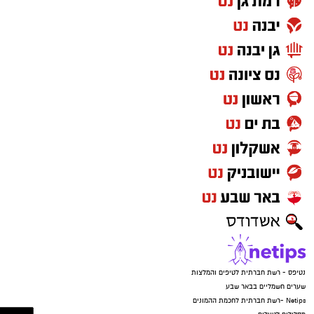
משרדים למכירה>>>
להורדת אפליקציה של באר שבע נט לחצו כאן
אנו מכבדים זכויות יוצרים ועושים מאמץ לאתר את
בעלי הזכויות בצילומים המגיעים לידינו. אם זיהיתים
קרדיט: מד"א
בפרסומינו צילום שיש לכם זכויות בו, אתם רשאים
לפנות אלינו ולבקש לחדול מהשימוש באמצעות
כתובת המייל:ram@isnet.co.il
נטיפס - רשת חברתית לטיפים והמלצות
שערים חשמליים בבאר שבע
Netips -רשת חברתית לחכמת ההמונים