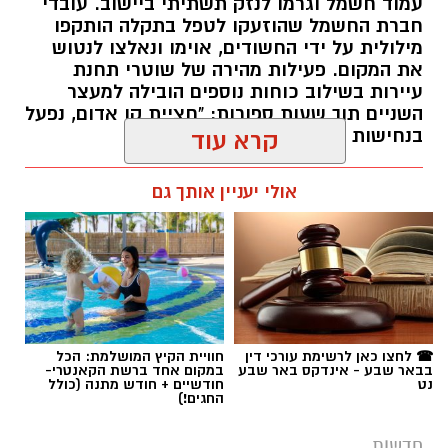
עמוד חשמל וגרמו לנזק תשתיתי ביישוב. עובדי
חברת החשמל שהוזעקו לטפל בתקלה הותקפו
מילולית על ידי החשודים, אוימו ונאלצו לנטוש
את המקום. פעילות מהירה של שוטרי תחנת
עיירות בשילוב כוחות נוספים הובילה למעצר
השניים תוך שעות ספורות: "חציית קו אדום, נפעל
בנחישות נגד מי שינסה להטיל מורא".
קרא עוד
רותם שרון / 13:30 06.08.26
אולי יעניין אותך גם
תגים:
חברת חשמל
,
תל שבע
☎ לחצו כאן לרשימת עורכי דין
חוויית הקיץ המושלמת: הכל
בבאר שבע - אינדקס באר שבע
במקום אחד ברשת הקאנטרי-
נט
חודשיים + חודש מתנה (כולל
החגים!)
חדשות