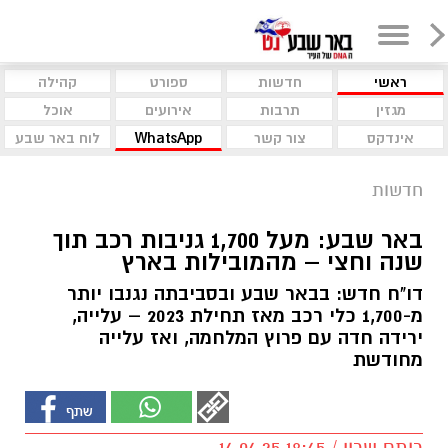
ראשי
חדשות
ספורט
קהילה
מגזין
תרבות
אירועים
אוכל
אינדקס
צור קשר
WhatsApp
לוח באר שבע
חדשות
באר שבע: מעל 1,700 גניבות רכב תוך
שנה וחצי – מהמובילות בארץ
דו"ח חדש: בבאר שבע ובסביבתה נגנבו יותר
מ-1,700 כלי רכב מאז תחילת 2023 – עלייה,
ירידה חדה עם פרוץ המלחמה, ואז עלייה
מחודשת
רותם שרון / 18:45 14.04.25