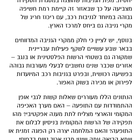
יחסית. מפת הגניבות שהוצגה במסגרת הסקירה
מצביעה על כך שבאזור זה קיימת רמת חשיפה
גבוהה במיוחד לגניבות רכב, עם ריכוז חריג של
מקרי גניבה גם ביחס למרכז הארץ.
בנוסף, יש לציין כי חלק ממקרי הגניבה המדווחים
בבאר שבע עשויים לשקף פעילות עבריינית
שמקורה גם בשטחי הרשות הפלסטינית או בנגב –
אזורים שכבר שנים נחשבים לבעלי מעורבות גבוהה
בפשיעה רכושית, ובפרט בגניבות רכב המיועדות
לפירוק או מכירה בשוק האפור.
הנתונים הללו מעוררים שאלות קשות לגבי אופן
ההתמודדות עם התופעה – האם מערך האכיפה
המקומי והארצי מצליח לתת מענה אפקטיבי? מהו
תפקידה של הרשות המקומית בניסיון לבלום את
התופעה? והאם המלחמה יצרה רק הפוגה זמנית או
שמא הביאה עמה שינוי מבני ארוך טווח בדפוסי