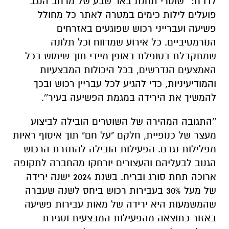
לדו"ח: ''שוטרי תחנת באר שבע של מרחב הנגב
פועלים לילות כימים במטרה לאתר כל מחולל
פשיעה ועברייני רכוש שפוגעים באזרחים
הנורמטיביים. כל אירוע שמדווח וכל תלונה
שמתקבלת בטופלת באופן מיידי תוך שימוש בכל
האמצעים הנדרשים, בכל היכולות המבצעיות
והמודיעיניות, כדי להגיע לכל עבריין רכוש ובכך
להמשיך את הירידה במגמת הפשיעה בעיר''.
''התגובה המהירה של השוטרים הובילה לביצוע
מעצר של כנופיית, חלקם "על חם" תוך איסוף ראיות
מפלילות נגדם. הפעילות הובילה להחזרת הרכוש
הגנוב לבעליהם והעצורים יורחקו מהחברה לתקופה
ארוכה תחת סורג ובריח. בשנת 2024 ישנה ירידה
של מעל 30% בעבירות רכוש ביחס לשנה שעברה
שהמשמעות היא ירידה של מאות עבירות פשיעה
באזור כתוצאה מהפעילות המבצעית וסגירת