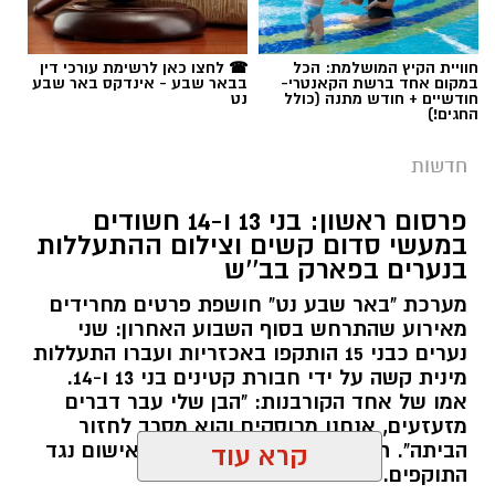
תגים:
משטרה
חוויית הקיץ המושלמת: הכל
☎ לחצו כאן לרשימת עורכי דין
במקום אחד ברשת הקאנטרי-
בבאר שבע - אינדקס באר שבע
חודשיים + חודש מתנה (כולל
נט
החגים!)
חדשות
פרסום ראשון: בני 13 ו-14 חשודים
במעשי סדום קשים וצילום ההתעללות
בנערים בפארק בב''ש
מערכת "באר שבע נט" חושפת פרטים מחרידים
מאירוע שהתרחש בסוף השבוע האחרון: שני
נערים כבני 15 הותקפו באכזריות ועברו התעללות
קרדיט: משטרת ישראל
מינית קשה על ידי חבורת קטינים בני 13 ו-14.
אמו של אחד הקורבנות: "הבן שלי עבר דברים
שוטרי המחוז הדרומי ולוחמי המשמר הלאומי של
מזעזעים, אנחנו מרוסקים והוא מסרב לחזור
מג"ב ממשיכים להנחית מכות על תשתיות
הביתה". תוך ימים ספורים: צפוי כתב אישום נגד
קרא עוד
התוקפים.
הפשיעה בנגב, עם שתי תפיסות משמעותיות