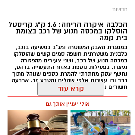
חדשות
הכלבה איקרה הריחה: 1.6 ק"ג קריסטל
הוסלקו במכסה מנוע של רכב בצומת
בית קמה
במסגרת מאבק המשטרה ומג"ב בפשיעה בנגב,
כלבנית משטרתית חשפה סמים קשים שהוסלקו
במכסה מנוע של רכב, ושני צעירים מהפזורה
נעצרו. בפעילות נוספת באזור התעשייה ברהט,
נחשף עסק מחתרתי להמרת כספים שנוהל מתוך
רכב ובו עשרות אלפי שקלים ומטבע זר. ארבעה
חשודים נעצרו בסך הכל.
קרא עוד
רותם שרון / 19:00 06.08.26
אולי יעניין אותך גם