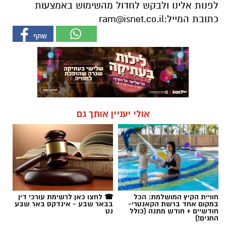
לפנות אלינו ולבקש לחדול מהשימוש באמצעות
כתובת המייל:
ram@isnet.co.il
אולי יעניין אותך גם
חוויית הקיץ המושלמת: הכל
☎ לחצו כאן לרשימת עורכי דין
במקום אחד ברשת הקאנטרי-
בבאר שבע - אינדקס באר שבע
חודשיים + חודש מתנה (כולל
נט
החגים!)