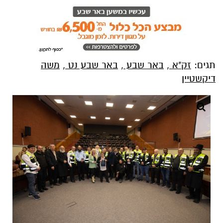
תגים:
זק"א
,
באר שבע
,
באר שבע נט
,
משה
דיקשטיין