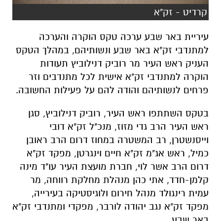
קרדיט - זק"א
עיריית באר שבע ערכה טקס הוקרה והערכה
למתנדבי זק"א באר שבע ונשותיהם, במהלך הטקס
העניק ראש העיר מר רוביק דנילוביץ תעודות
הוקרה למתנדבי זק"א אישית לכל מתנדבים וזר
פרחים לנשותיהם והודה להם על פעילות החשובה.
בטקס השתתפו ראש העיר, רוביק דנילוביץ, סגן
ראש העיר הרב גדי מזוז, מנכ"ל זק"א דובי
וייסנשטרן, רב המשטרה במחוז דרום הרב ראובן
כמיל, ראש אג"מ זק"א חיים וינגרטן, מפקד זק"א
דרום הרב אשר לוי, חברת מועצת העיר עו"ד מינה
קלמן-חדד, אתי כהן מנהלת מחלקת רווחה, מר
עמית רינגולד מנהל חירום ולוגיסטיקה בעירייה,
מפקד זק"א נגב יהודה לורבר, מפקדי ומתנדבי זק"א
באר שבע.