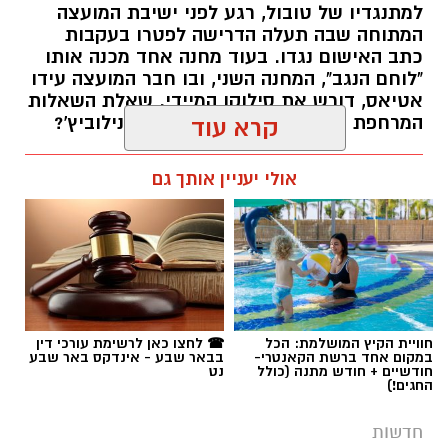
למתנגדיו של טובול, רגע לפני ישיבת המועצה
המתוחה שבה תעלה הדרישה לפטרו בעקבות
כתב האישום נגדו. בעוד מחנה אחד מכנה אותו
"לוחם הנגב", המחנה השני, ובו חבר המועצה עידו
אטיאס, דורש את סילוקו המיידי. שאלת השאלות
המרחפת באוויר: כיצד יכריע רוביק דנילוביץ'?
קרא עוד
רותם שרון / 18:10 05.08.26
אולי יעניין אותך גם
תגים:
שמעון טובול
חוויית הקיץ המושלמת: הכל
☎ לחצו כאן לרשימת עורכי דין
במקום אחד ברשת הקאנטרי-
בבאר שבע - אינדקס באר שבע
חודשיים + חודש מתנה (כולל
נט
החגים!)
חדשות