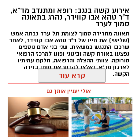
אירוע קשה בנגב: רופא ומתנדב מד"א,
ד"ר טהא אבו קווידר, נהרג בתאונה
סמוך לערד
תאונה מחרידה סמוך לצומת תל ערד גבתה אמש
(שלישי) את חייו של ד"ר טהא אבו קווידר, לאחר
שרכבו התנגש במשאית. שני בני אדם נוספים
נפצעו באורח קשה ובינוני ופונו למרכז הרפואי
סורוקה. צוותי ההצלה והרפואה, חלקם עמיתיו
לארגון מד"א, נאלצו לקבוע את מותו בזירה
קרדיט: באר שבע נט
הקשה.
קרא עוד
מתח שיא נרשם בשעה זו ברחבת עיריית באר
רותם שרון / 16:30 05.08.26
אולי יעניין אותך גם
שבע: הפגנה יצרית וסוערת מתקיימת ממש כעת
מחוץ לבניין העירייה, דקות ספורות לפני פתיחתה
של אחת מישיבות המועצה הטעונות ביותר שידעה
העיר בתקופה האחרונה. על סדר היום עומדת
דרישתם של חברי המועצה להדיח לאלתר את סגן
ראש העיר, שמעון טובול, על רקע הגשת כתב
תגים:
ד"ר טהא אבו קווידר