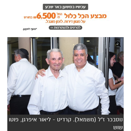
נוסבכר ז"ל (משמאל). קרדיט - ליאור איפרגן, פוטו
שוש
אריה נוסבכר, אחד מוותיקי העיר אופקים, הלך
לעולמו ביום רביעי האחרון בגיל 94. נוסבכר, שנודע
ברחבי העיר כדמות מכובדת במיוחד, הוקיר במהלך