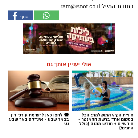
אולי יעניין אותך גם
חוויית הקיץ המושלמת: הכל
☎ לחצו כאן לרשימת עורכי דין
במקום אחד ברשת הקאנטרי-
בבאר שבע - אינדקס באר שבע
חודשיים + חודש מתנה (כולל
נט
החגים!)
חדשות
סוף טרגי לחיפושים: אותרה גופתו של
אלדר דיין ז"ל מדימונה; מעצר