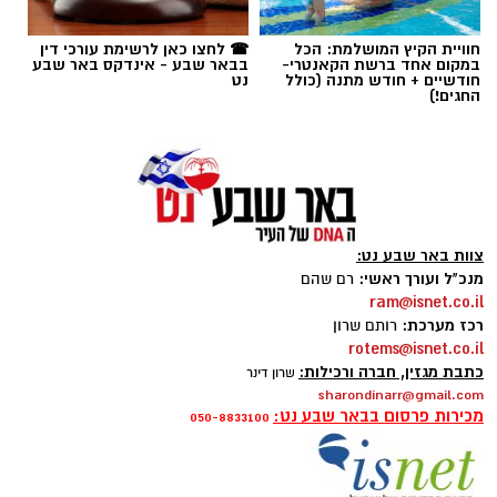
צוות באר שבע נט:
מנכ"ל ועורך ראשי:
רם שהם
ram@isnet.co.il
קרדיט: זק"א
רכז מערכת:
רותם שרון
rotems@isnet.co.il
התפתחות קשה וכואבת בפרשת היעדרותו של
כתבת מגזין, חברה ורכילות:
שרון דינר
אלדר דיין ז"ל, צעיר בן 23 מדימונה, שנעדר מאז
sharondinarr@gmail.com
מכירות פרסום בבאר שבע נט:
סוף חודש יולי. משטרת ישראל התירה היום
050-8833100
(חמישי) לפרסום כי הגופה שאותרה הבוקר בשטח
פתוח סמוך לכביש 40 זוהתה בוודאות כגופתו של
דיין, לאחר השלמת הליך הזיהוי במכון הלאומי
פרסום ברשת ישראל נט - אלדה נתנאל
לרפואה משפטית. הודעה מרה נמסרה למשפחתו.
050-7870908
elda@isnet.co.il
​אתמול, בהתאם להנחיית מפקד מחוז מרכז, ניצב