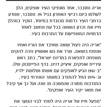
חייו את זכרון השואה בכל עת ונחשב לאחד
הדמויות המשפיעות על התרבות בעיר.
"אריה היה ניצול שואה שאיבד את הוריו ואחיו
שנספו בשואה. שרד את גטו אושוויץ וזכה להקים
משפחה לתפארת במדינת ישראל", כתב ראש
עיריית אופקים, איציק דנינו, בדף הפייסבוק שלו.
"ב-1961 הגיע לאופקים עם אשתו ושלושת ילדיו,
וב-1974 החל להתנדב במשמר האזרחי בעיר,
התנדבות מסורה שנמשכה 35 שנה ועל כך אף קיבל
את תואר יקיר העיר אופקים".
"מפעל חייו של אריה היה לספר לבני הנוער את
סיפור השואה ואת סיפורו", הוסיף דנינו. "הוא הווה
עדות חיה עבור כל נער בעיר אופקים, ועד ימיו
האחרונים נפגש עם תלמידי התיכון בעיר ושיתף
בסיפור גבורתו ובהיסטוריה של עמנו".