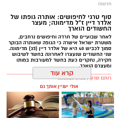
החשודים הוארך
לאחר שבועיים של חרדה וחיפושים נרחבים,
משטרת ישראל אישרה כי הגופה שאותרה הבוקר
סמוך לכביש 40 היא של אלדר דיין (23) מדימונה.
שני החשודים שנעצרו לאחרונה בחשד לשיבוש
חקירה, נחקרים כעת בחשד למעורבות במותו
ומעצרם הוארך.
קרא עוד
רותם שרון / 19:00 06.08.26
אולי יעניין אותך גם
תגים:
אלדר דיין
חוויית הקיץ המושלמת: הכל
☎ לחצו כאן לרשימת עורכי דין
במקום אחד ברשת הקאנטרי-
בבאר שבע - אינדקס באר שבע
חודשיים + חודש מתנה (כולל
נט
החגים!)