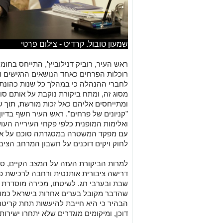
שמעון טובול. קרדיט - צילום פרטי
ראש העיר, רוביק דנילוביץ', התייחס בחו
רוכלות הפרחים כאחד הנושאים הרגישים והנ
לחברי ההנהלה כי במהלך כל שנות כהונת
מסוג זה, ומתח ביקורת נוקבת על אותם סו
ומתייחסים אליהם כאל זכות מורשת, תוך 
"קניונים של פרחים". ראש העיר חשף בדיו
ואלימות המופנית כלפי פקחי העירייה העוש
עם מפקד המשטרה במסגרתה סוכם על אפס 
לחוק ויקים דוכנים על חשבון המרחב הציבו
למרות הביקורת העזה על המצב הקיים, סג
דרישה ציבורית אותנטית ורחבה לרכישת פר
שבת ובערבי חג. לשיטתו, מכירה מוסדרת ת
שהדבר מקובל בערים אחרות בישראל כמו ת
הבהיר כי היא חייבת להיעשות תחת קריטרי
דוכן, ומיקומים מוגדרים שלא יתחרו ישירות