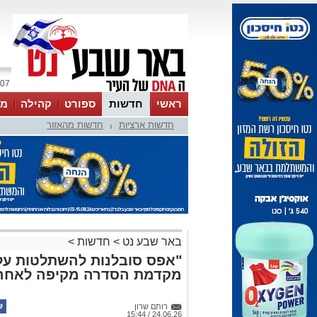
07 אוגוסט 2026 / 12:35
ראשי
חדשות
ספורט
קהילה
מג
חדשות ארציות
חדשות מהאזור
עסקים
טיפים והמלצות
|
באר שבע נט
>
חדשות
>
"אפס סובלנות להשתלטות על 
מקדמת הסדרה מקיפה לאחר 27 שני
רותם שרון
24.06.26 / 15:44