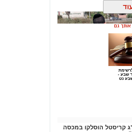
ך.
וד
ן אותך גם
רשימת
ר שבע -
בע נט
התפתחות קשה וכואבת בפרשת היעדרותו של אלדר דיין ז"ל, צעיר בן 23 מדימונה,
התירה היום (חמישי) לפרסום כי הגופה
שאותרה הבוקר בשטח פתוח סמוך לכביש 40 זוהתה בוודאות כגופתו של דיין, לאחר
 איקרה הריחה: 1.6 ק"ג קריסטל הוסלקו במכסה
אה משפטית. הודעה מרה נמסרה