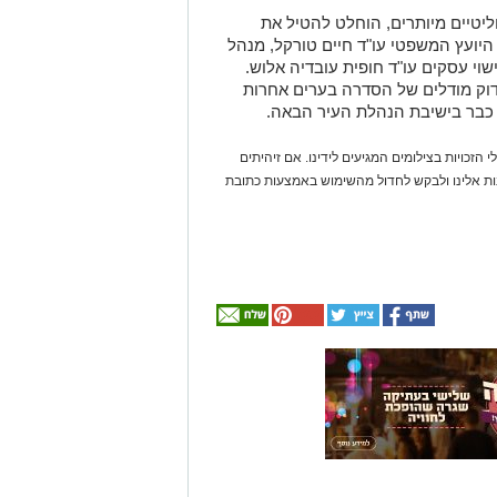
וליטיים מיותרים, הוחלט להטיל את
היועץ המשפטי עו"ד חיים טורקל, מנהל
שוי עסקים עו"ד חופית עובדיה אלוש.
דוק מודלים של הסדרה בערים אחרות
ר כבר בישיבת הנהלת העיר הבאה.
 הזכויות בצילומים המגיעים לידינו. אם זיהיתים
נות אלינו ולבקש לחדול מהשימוש באמצעות כתובת
אולי
יעניין
אותך
גם
☎ לחצו כאן לרשימת
חוויית הקיץ המושלמת:
עורכי דין בבאר שבע -
הכל במקום אחד ברשת
הקאנטרי- חודשיים +
אינדקס באר שבע נט