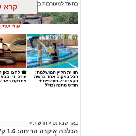
בחשד למעורבות במותו ומעצרם הואר
קרא ע
אולי יעניי
חוויית הקיץ המושלמת:
☎ לחצו כאן ל
הכל במקום אחד ברשת
עורכי דין בבא
הקאנטרי- חודשיים +
אינדקס באר ש
חודש מתנה (כולל
החגים!)
קרדיט: זק"א
שנעדר מאז סוף חודש יולי. משטרת ישראל 
באר שבע נט
>
חדשות
>
הכלבה
השלמת הליך הזיהוי במכון הלאומי לרפו