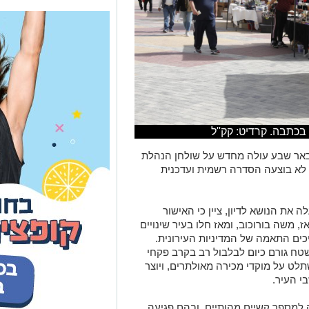
בכתבה. קרדיט: קק''ל
 באר שבע עולה מחדש על שולחן הנהלת
 לא בוצעה הסדרה רשמית ועדכנית
ה את הנושא לדיון, ציין כי האישור
ז, משה בורוכוב, ומאז חלו בעיר שינויים
כים התאמה של המדיניות העירונית.
טח גורם כיום לבלבול רב בקרב פקחי
לט על מוקדי מכירה מאולתרים, ויוצר
י העיר.
למספר קשיים מהותיים, ובהם פגיעה