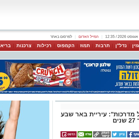
|
המייל האדום
|
לפרסום באתר
זין
נדל"ן
תרבות
תמוז
הקמפוס
רכילות
צרכנות
בריאו
מדרכות": עיריית באר שבע
ם