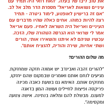
את טוב ליבו של בעלה. "האח רואי היה תמיד עם
עיניים נשואות לאריאל" מספרת הדר מלב אל לב.
"אם זה ברישיון לאופנוע, לימוד גיטרה - תמיד
רצה להיות כמוהו. אחים כאלה שהיו מדברים עם
העיניים ואריאל היה השראה לאחיו. פעם אריאל
אמר לי שרואי הוא הגרסה הטהורה שלו, הזכה.
עכשיו שניהם לא איתנו והשאירו אותי, הורים
ושתי אחיות, שירה והודיה, להנציח אותם".
מה שלום ההורים?
"להורים זהבה ואבינדב יש אמונה חזקה שמחזקת.
מגיעים לנחם אותם ואומרים שבמקום שהם יחזקו,
מחזקים אותם. האימא גם בשעת כאבה מכינה
פריקסה ופיצות לחיילים ועושה המון בדאגה
למענם. מבשלת להם ומלאה בנתינה. אישה צנועה
ומקסימה".