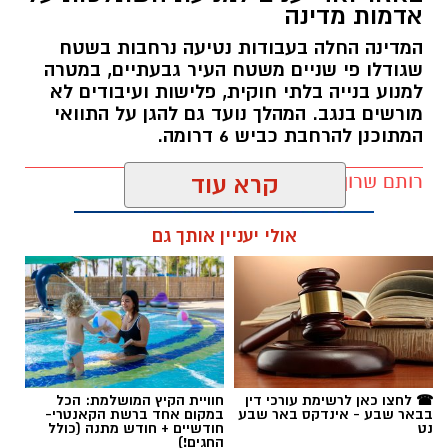
אדמות מדינה
המדינה החלה בעבודות נטיעה נרחבות בשטח
שגודלו פי שניים משטח העיר גבעתיים, במטרה
למנוע בנייה בלתי חוקית, פלישות ועיבודים לא
מורשים בנגב. המהלך נועד גם להגן על התוואי
המתוכנן להרחבת כביש 6 דרומה.
קרדיט: משטרת ישראל
רותם שרון / 11:32 08.08.26
קרא עוד
החל מיום שישי ולאורך כל השבת, נאלצו תושבי
אולי יעניין אותך גם
כרמית להתמודד עם מציאות בלתי נתפסת
ולהאזין לצרורות ירי כבדים שהפרו לחלוטין את
השלווה באזור. התושבים המתוסכלים והמפוחדים
תיארו את סוף השבוע האחרון כרצף של אירועים
תגים:
רמ''י
חריגים בעוצמתם, שזלגו מהיישוב הסמוך לקייה
וזרעו בהלה רבה. "זה היה ירי מטורף, כזה עוד לא
☎ לחצו כאן לרשימת עורכי דין
חוויית הקיץ המושלמת: הכל
היה כאן", העיד אחד התושבים, שתיאר אווירת
בבאר שבע - אינדקס באר שבע
במקום אחד ברשת הקאנטרי-
נט
חודשיים + חודש מתנה (כולל
פחד ושישי-שבת מטורפים לחלוטין, בהם קולות
החגים!)