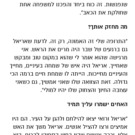
שנפגשות. זה כוח ביחד והפכנו למשפחה אחת
שחולקת את הכאב".
מה מחזק אותך?
"התרופה שלי זה האמונה, רק זה. לדעת שאריאל
גם ברגעים של שבר היה מרים את הראש. אני
מרגישה שהוא אומר לי שהוא במקום טוב ומבקש
שאחייך. אריאל היה איש של שמחה בעיניים, מחייך
והעיניים מחייכות. הייתה לו שמחת חיים ברמה הכי
גדולה. זאת הצוואה שלו שאני אמשיך, גם כשאני
עצובה החיוך והצחוק שלו יהיו למולי".
האחים ישמרו עליך תמיד
"אריאל ורואי יצאו להילחם ולהגן על העיר. הם היו
אמיצים ורצו להציל אנשים. אריאל משך את האש
אליו, וככה אנשים שהיו בחוץ הספיקו לברוח. הוא