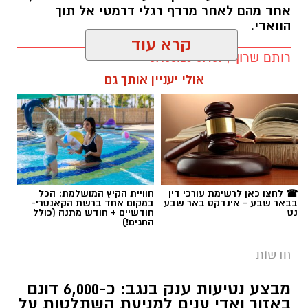
אחד מהם לאחר מרדף רגלי דרמטי אל תוך
הוואדי.
קרא עוד
רותם שרון / 09:07 09.08.26
אולי יעניין אותך גם
תגים:
כרמית
☎ לחצו כאן לרשימת עורכי דין
חוויית הקיץ המושלמת: הכל
בבאר שבע - אינדקס באר שבע
במקום אחד ברשת הקאנטרי-
נט
חודשיים + חודש מתנה (כולל
החגים!)
חדשות
מבצע נטיעות ענק בנגב: כ-6,000 דונם
באזור ואדי ענים למניעת השתלטות על