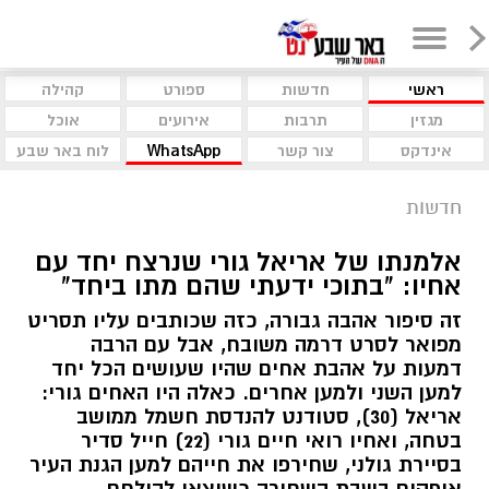
ראשי
חדשות
ספורט
קהילה
מגזין
תרבות
אירועים
אוכל
אינדקס
צור קשר
WhatsApp
לוח באר שבע
חדשות
אלמנתו של אריאל גורי שנרצח יחד עם
אחיו: "בתוכי ידעתי שהם מתו ביחד"
זה סיפור אהבה גבורה, כזה שכותבים עליו תסריט
מפואר לסרט דרמה משובח, אבל עם הרבה
דמעות על אהבת אחים שהיו שעושים הכל יחד
למען השני ולמען אחרים. כאלה היו האחים גורי:
אריאל (30), סטודנט להנדסת חשמל ממושב
בטחה, ואחיו רואי חיים גורי (22) חייל סדיר
בסיירת גולני, שחירפו את חייהם למען הגנת העיר